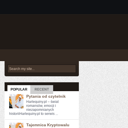
POPULAR
RECENT
Pytania od czytelnik
Harlequiny.pl – świat
romansów, emocji i
niezapomnianych
historiiHarlequiny.pl to serwis ...
Tajemnica Kryptowalu