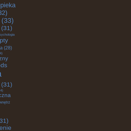
pieka
32)
(33)
(31)
sychologia
pty
ja
(28)
4)
zny
ods
a
(31)
4)
czna
wnętrz
31)
enie