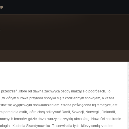
gi
e
 przestrzeń, które od dawna zachwyca osoby marzące o podróżach. To
n, w którym surowa przyroda spotyka się z codziennym spokojem, a każda
stać się wyjątkowym doświadczeniem. Strona poświęcona tej tematyce jest
 porad dla osób, które chcą odkrywać Danii, Szwecji, Norwegii, Finlandii,
ółnocnych terenów, gdzie cisza tworzy niezwykłą atmosferę. Nowości na stronie
tologia i Kuchnia Skandynawska. To serwis dla tych, którzy cenią rzetelne