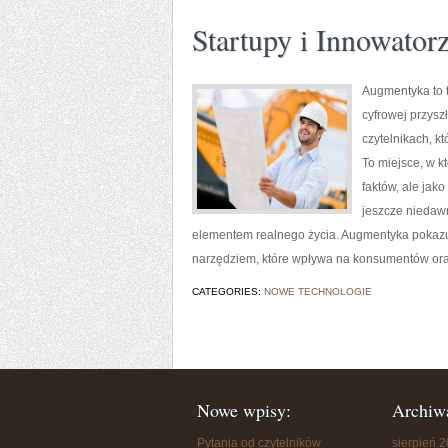
Startupy i Innowator
Augmentyka to t
cyfrowej przysz
czytelnikach, kt
To miejsce, w k
faktów, ale jak
jeszcze niedawn
elementem realnego życia. Augmentyka pokazuje,
narzędziem, które wpływa na konsumentów ora
CATEGORIES:
NOWE TECHNOLOGIE
Nowe wpisy:
Archiw
Pytania od czytelników
sierpień 