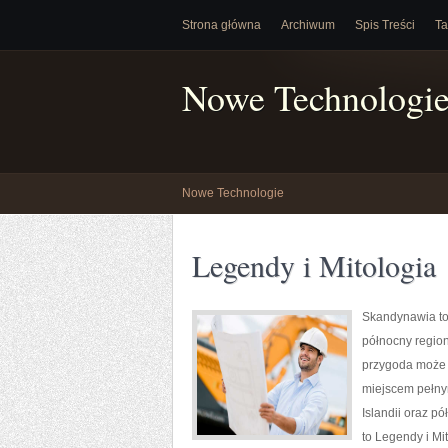
Strona główna
Archiwum
Spis Treści
Ta
Nowe Technologi
Nowe Technologie
Legendy i Mitologia
Skandynawia to
północny regio
przygoda może 
miejscem pełnym
Islandii oraz p
to Legendy i Mi