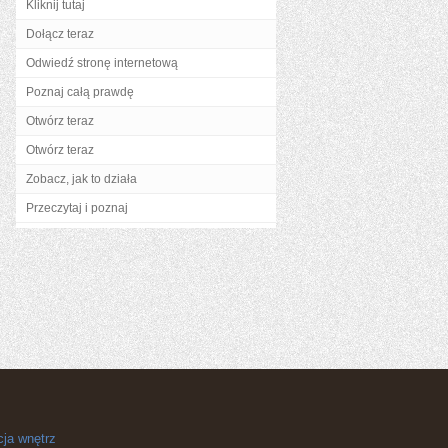
Kliknij tutaj
Dołącz teraz
Odwiedź stronę internetową
Poznaj całą prawdę
Otwórz teraz
Otwórz teraz
Zobacz, jak to działa
Przeczytaj i poznaj
cja wnętrz