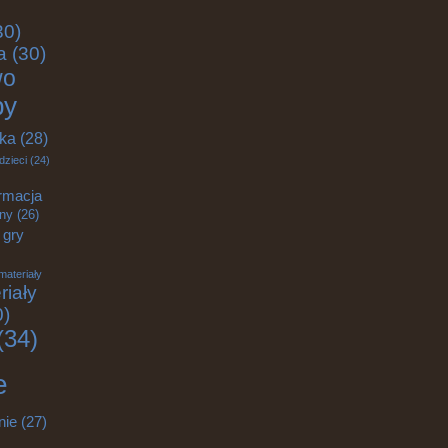
30)
a
(30)
wo
by
yka
(28)
dzieci
(24)
rmacja
zny
(26)
gry
materiały
riały
0)
(34)
e
nie
(27)