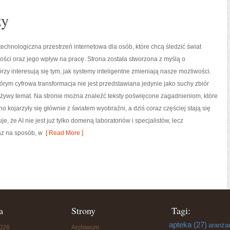
zy
echnologiczna przestrzeń internetowa dla osób, które chcą śledzić świat
łości oraz jego wpływ na pracę. Strona została stworzona z myślą o
órzy interesują się tym, jak systemy inteligentne zmieniają nasze możliwości.
tórym cyfrowa transformacja nie jest przedstawiana jedynie jako suchy zbiór
o żywy temat. Na stronie można znaleźć teksty poświęcone zagadnieniom, które
o kojarzyły się głównie z światem wyobraźni, a dziś coraz częściej stają się
 że AI nie jest już tylko domeną laboratoriów i specjalistów, lecz
z na sposób, w
[ Read More ]
a
Strony
Tagi:
apteka
(27)
aranża
2026
Archiwum