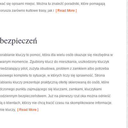
ać się opisami miejsc. Można tu znaleźć poradniki, które pomagają
rusza zarówno kultowe trasy, jak i
[ Read More ]
bezpieczeń
orabianie kluczy to pomoc, która dla wielu osób okazuje się niezbędna w
iwanym momencie. Zgubiony klucz do mieszkania, uszkodzony kluczyk
iedziałający pilot, zużyta obudowa, problem z zamkiem albo potrzeba
owego kompletu to sytuacje, w których liczy się sprawność. Strona
bianiu kluczy prezentuje praktyczną ofertę skierowaną do osób, które
dczonego punktu zajmującego się kluczami, zamkami, kluczykami
odziennym bezpieczeństwem. Już na pierwszy rzut oka można odnieść
ą o klientach, którzy nie chcą tracić czasu na skomplikowane informacje.
nie kluczy,
[ Read More ]