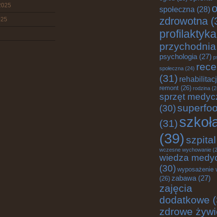
2025
o
społeczna
(28)
zdrowotna
(
025
profilaktyka
przychodnia
psychologia
(27)
p
rece
społeczna
(24)
(31)
rehabilitac
remont
(26)
rodzina
(2
sprzęt medyc
superfo
(30)
szkoł
(31)
(39)
szpital
wczesne wychowanie
(2
wiedza medy
(30)
wyposażenie 
zabawa
(27)
(26)
zajęcia
dodatkowe
(
zdrowe żywi