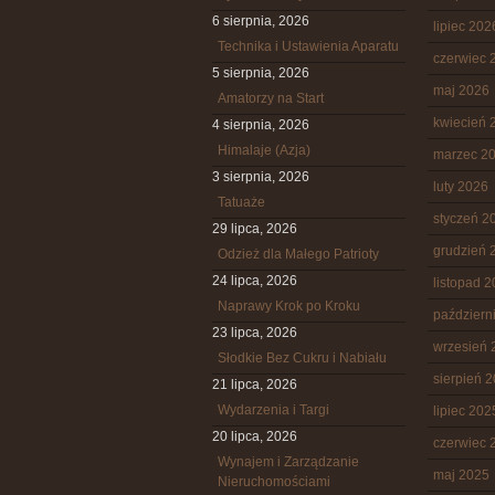
6 sierpnia, 2026
lipiec 202
Technika i Ustawienia Aparatu
czerwiec 
5 sierpnia, 2026
maj 2026
Amatorzy na Start
kwiecień 
4 sierpnia, 2026
Himalaje (Azja)
marzec 2
3 sierpnia, 2026
luty 2026
Tatuaże
styczeń 2
29 lipca, 2026
grudzień 
Odzież dla Małego Patrioty
24 lipca, 2026
listopad 
Naprawy Krok po Kroku
październ
23 lipca, 2026
wrzesień 
Słodkie Bez Cukru i Nabiału
sierpień 
21 lipca, 2026
Wydarzenia i Targi
lipiec 202
20 lipca, 2026
czerwiec 
Wynajem i Zarządzanie
maj 2025
Nieruchomościami