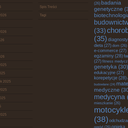
badania
(26)
6
Spis Treści
genetyczne
(
biotechnologi
2026
Tagi
budownict
choro
(33)
2026
(35)
diagnost
026
dieta
(27)
dom
(26)
e-commerce
(27)
egzaminy
(28)
fa
026
(27)
fitness medyc
2025
genetyka
(30)
edukacyjne
(27)
2025
korepetycje
(28)
ik 2025
mate
budowlane
(24)
medyczne
(3
2025
medycyna
2025
mieszkanie
(26)
5
motocykl
2025
(38)
odchudza
opieka
ogród
(26)