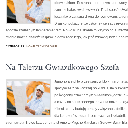
obowiązkiem. To strona internetowa kierowany 
zamiast hałaśliwych wyzwań. Tutaj sposób żywie
lecz jako przyjazna droga do równowagi, a tre
Drarry.pl pokazuje, że człowiek ceniący prywa
zgodzie z własnym temperamentem. Nowości na stronie to Psychologia Introwe
stronie można znaleźć inspiracje dotyczące tego, jak jeść zdrowiej bez niepot
CATEGORIES:
NOWE TECHNOLOGIE
Na Talerzu Gwiazdkowego Szefa
Jamonprive.pl to przestrzeń, w którym aromat s
spożywcze z najwyższej półki stają się punkte
poświęcony szlachetnym składnikom, gdzie jako
a każdy miłośnik dobrego jedzenia może odkryw
Klimat strony budują tematy związane z delika
dla koneserów, serami, egzotycznymi składnikam
stron świata. Nowe kategorie na stronie to Mięsne Rarytasy i Serowy Świat Eks