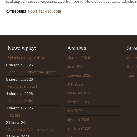
szukających czegoś więcej niż zwykłych porad, które chcą poznawać szlachetn
CATEGORIES:
NOWE TECHNOLOGIE
Nowe wpisy:
Archiwa
Stro
Pytania od czytelników
sierpień 2026
Arch
6 sierpnia, 2026
lipiec 2026
Spis T
Technika i Ustawienia Aparatu
czerwiec 2026
Tagi
5 sierpnia, 2026
maj 2026
Amatorzy na Start
kwiecień 2026
4 sierpnia, 2026
Himalaje (Azja)
marzec 2026
3 sierpnia, 2026
luty 2026
Tatuaże
styczeń 2026
29 lipca, 2026
grudzień 2025
Odzież dla Małego Patrioty