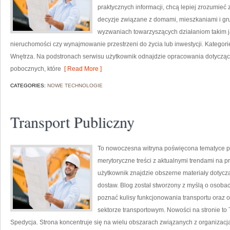
praktycznych informacji, chcą lepiej zrozumi
decyzje związane z domami, mieszkaniami i gru
wyzwaniach towarzyszących działaniom takim 
nieruchomości czy wynajmowanie przestrzeni do życia lub inwestycji. Kategorie n
Wnętrza. Na podstronach serwisu użytkownik odnajdzie opracowania dotycząc
pobocznych, które
[ Read More ]
CATEGORIES:
NOWE TECHNOLOGIE
Transport Publiczny
To nowoczesna witryna poświęcona tematyce pols
merytoryczne treści z aktualnymi trendami na p
użytkownik znajdzie obszerne materiały dotyczą
dostaw. Blog został stworzony z myślą o osoba
poznać kulisy funkcjonowania transportu oraz
sektorze transportowym. Nowości na stronie to
Spedycja. Strona koncentruje się na wielu obszarach związanych z organizacj