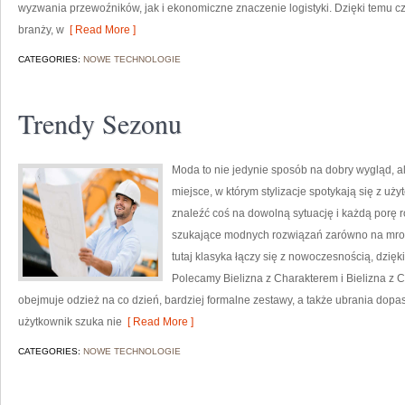
wyzwania przewoźników, jak i ekonomiczne znaczenie logistyki. Dzięki temu c
branży, w
[ Read More ]
CATEGORIES:
NOWE TECHNOLOGIE
Trendy Sezonu
Moda to nie jedynie sposób na dobry wygląd, a
miejsce, w którym stylizacje spotykają się z u
znaleźć coś na dowolną sytuację i każdą porę r
szukające modnych rozwiązań zarówno na mroźne
tutaj klasyka łączy się z nowoczesnością, dzię
Polecamy Bielizna z Charakterem i Bielizna z C
obejmuje odzież na co dzień, bardziej formalne zestawy, a także ubrania do
użytkownik szuka nie
[ Read More ]
CATEGORIES:
NOWE TECHNOLOGIE