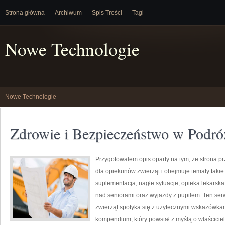
Strona główna
Archiwum
Spis Treści
Tagi
Nowe Technologie
Nowe Technologie
Zdrowie i Bezpieczeństwo w Podró
Przygotowałem opis oparty na tym, że strona prz
dla opiekunów zwierząt i obejmuje tematy takie 
suplementacja, nagłe sytuacje, opieka lekarska
nad seniorami oraz wyjazdy z pupilem. Ten serw
zwierząt spotyka się z użytecznymi wskazówkam
kompendium, który powstał z myślą o właścicie