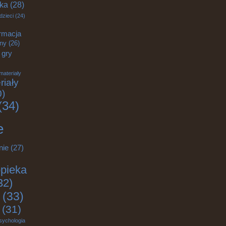
yka
(28)
dzieci
(24)
rmacja
zny
(26)
gry
materiały
riały
0)
(34)
e
nie
(27)
pieka
32)
(33)
(31)
sychologia