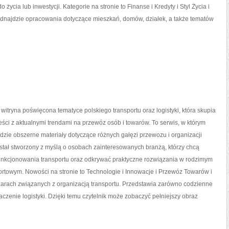
ycia lub inwestycji. Kategorie na stronie to Finanse i Kredyty i Styl Życia i
dnajdzie opracowania dotyczące mieszkań, domów, działek, a także tematów
itryna poświęcona tematyce polskiego transportu oraz logistyki, która skupia
eści z aktualnymi trendami na przewóz osób i towarów. To serwis, w którym
dzie obszerne materiały dotyczące różnych gałęzi przewozu i organizacji
stał stworzony z myślą o osobach zainteresowanych branżą, którzy chcą
funkcjonowania transportu oraz odkrywać praktyczne rozwiązania w rodzimym
ortowym. Nowości na stronie to Technologie i Innowacje i Przewóz Towarów i
szarach związanych z organizacją transportu. Przedstawia zarówno codzienne
zenie logistyki. Dzięki temu czytelnik może zobaczyć pełniejszy obraz