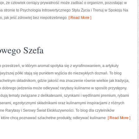
uje, że człowiek ceniący prywatność może zadbać o organizm, pozostając w
stronie to Psychologia Introwertycznego Stylu Życia i Trenuj w Spokoju Na
o, jak jeść zdrowiej bez niepotrzebnego
[ Read More ]
owego Szefa
o przestrzeń, w którym aromat spotyka się z wyrafinowaniem, a artykuły
wyższej półki stają się punktem wyjścia do niezwykłych doznań. To blog
chetnym składnikom, gdzie jakość ma znaczenie równie wielkie jak tradycja,
k dobrego jedzenia może odkrywać rarytasy kulinarne w sposób przystępny.
udują tematy związane z delikatesami, szynkami i wędlinami premium, rybami
serami, egzotycznymi składnikami oraz kulinarnymi inspiracjami z różnych
sne Rarytasy i Serowy Świat Ekskluzywności. To blog dla czytelników
 które chcą poznawać szlachetne produkty, odkrywać kulinarne
[ Read More ]