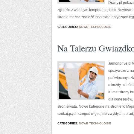
Drarry.pl pokaz
zgodzie z własnym temperamentem. Nowości na 
stronie można znaleźć inspiracje dotyczące teg
CATEGORIES:
NOWE TECHNOLOGIE
Na Talerzu Gwiazdk
Jamonprive.pl t
spożywcze z naj
poświęcony szla
a każdy miłośni
Klimat strony b
dla koneserów, 
stron świata. Nowe kategorie na stronie to Mię
szukających czegoś więcej niż zwykłych porad,
CATEGORIES:
NOWE TECHNOLOGIE