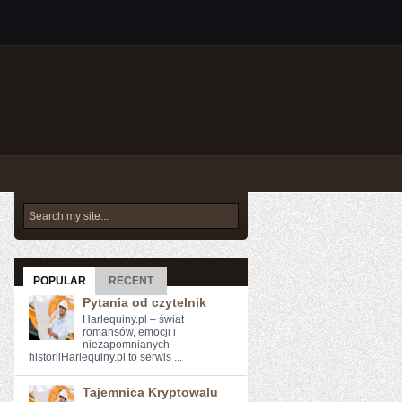
POPULAR
RECENT
Pytania od czytelnik
Harlequiny.pl – świat
romansów, emocji i
niezapomnianych
historiiHarlequiny.pl to serwis ...
Tajemnica Kryptowalu