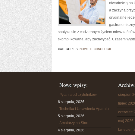
otwartością na 
a zaczyna przy
oryginalne jedz
gastronomicznyc
spotyka się z codziennym życiem mieszkańców. 
skomplikowana, aby zachwycać. Czasem wystar
CATEGORIES:
NOWE TECHNOLOGIE
Nowe wpisy:
Archiw
Pytania od czytelników
sierpień 
6 sierpnia, 2026
lipiec 202
Technika i Ustawienia Aparatu
czerwiec 
5 sierpnia, 2026
maj 2026
Amatorzy na Start
kwiecień 
4 sierpnia, 2026