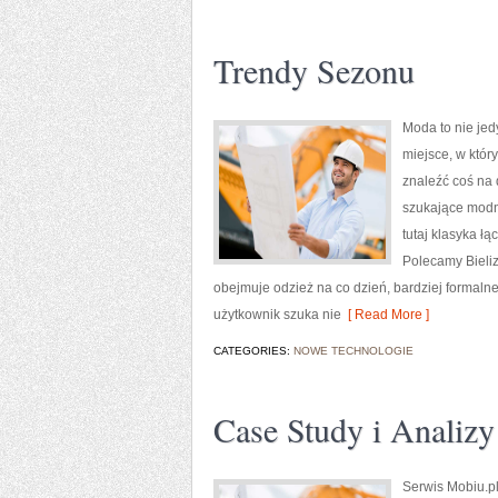
Trendy Sezonu
Moda to nie jed
miejsce, w któr
znaleźć coś na 
szukające modny
tutaj klasyka ł
Polecamy Bieliz
obejmuje odzież na co dzień, bardziej formal
użytkownik szuka nie
[ Read More ]
CATEGORIES:
NOWE TECHNOLOGIE
Case Study i Analiz
Serwis Mobiu.pl