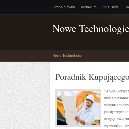
Strona główna
Archiwum
Spis Treści
Ta
Nowe Technologi
Nowe Technologie
Poradnik Kupująceg
Serwis Globex 
myślą o osobach
budynku mieszka
praktycznych i
decyzje związan
wyzwaniach tow