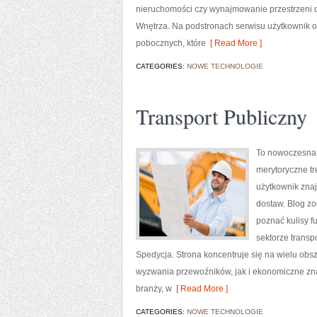
nieruchomości czy wynajmowanie przestrzeni do ż
Wnętrza. Na podstronach serwisu użytkownik o
pobocznych, które
[ Read More ]
CATEGORIES:
NOWE TECHNOLOGIE
Transport Publiczny
To nowoczesna w
merytoryczne tr
użytkownik znaj
dostaw. Blog zo
poznać kulisy 
sektorze transp
Spedycja. Strona koncentruje się na wielu ob
wyzwania przewoźników, jak i ekonomiczne znac
branży, w
[ Read More ]
CATEGORIES:
NOWE TECHNOLOGIE