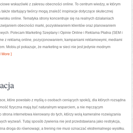
ściowe wskazówki z zakresu obecności online. To centrum wiedzy, w którym
 a także startujący twórcy mogą znaleźć inspiracje dotyczące skutecznej
wisku online. Tematyka strony koncentruje się na realnych działaniach
ozwijaniem obecności marki, pozyskiwaniem klientów oraz planowaniem
owych. Polecam Marketing Szeptany i Opinie Online i Reklama Płatna (SEM i
ane z reklamą online, pozycjonowaniem, kampaniami reklamowymi, mediami
em. Mobiu.pl pokazuje, że marketing w sieci nie jest jedynie modnym
 More ]
acja
ejsce, które powstało z myślą o osobach ceniących spokój, dla których rozsądna
ywność fizyczna mają być naturalnym wsparciem, a nie męczącym
 strona internetowa kierowany do tych, którzy wolą kameralne rozwiązania
wych wyzwań. Tutaj sposób żywienia nie jest przedstawiana jako restrykcja,
azna droga do równowagi, a trening nie musi oznaczać ekstremalnego wysiłku.