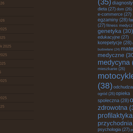
(35)
diagnost
026
dieta
(27)
dom
(26)
e-commerce
(27)
egzaminy
(28)
fa
026
(27)
fitness medyc
2025
genetyka
(30)
edukacyjne
(27)
2025
korepetycje
(28)
ik 2025
mate
budowlane
(24)
medyczne
(3
2025
medycyna
2025
mieszkanie
(26)
5
motocykl
2025
(38)
odchudza
opieka
ogród
(26)
2025
o
społeczna
(28)
zdrowotna
(
025
profilaktyka
przychodnia
psychologia
(27)
p