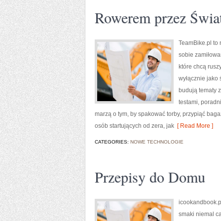
Rowerem przez Świa
TeamBike.pl to
sobie zamiłowa
które chcą rusz
wyłącznie jako 
budują tematy z
testami, poradni
marzą o tym, by spakować torby, przypiąć baga
osób startujących od zera, jak
[ Read More ]
CATEGORIES:
NOWE TECHNOLOGIE
Przepisy do Domu
icookandbook.pl
smaki niemal ca