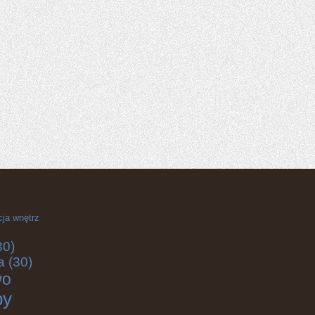
cja wnętrz
30)
a
(30)
wo
by