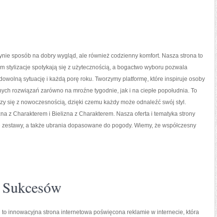
ynie sposób na dobry wygląd, ale również codzienny komfort. Nasza strona to
ym stylizacje spotykają się z użytecznością, a bogactwo wyboru pozwala
dowolną sytuację i każdą porę roku. Tworzymy platformę, które inspiruje osoby
ch rozwiązań zarówno na mroźne tygodnie, jak i na ciepłe popołudnia. To
ączy się z nowoczesnością, dzięki czemu każdy może odnaleźć swój styl.
na z Charakterem i Bielizna z Charakterem. Nasza oferta i tematyka strony
ne zestawy, a także ubrania dopasowane do pogody. Wiemy, że współczesny
y Sukcesów
 to innowacyjna strona internetowa poświęcona reklamie w internecie, która