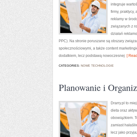
integruje warto
firmy, praktycy,
reklamy w środo
związanych z r
działań reklam
PPC). Na stronie poruszane są obszary związ
społecznościowymi, a także content marketingi
dodatkiem, lecz podstawą nowoczesnej
[ Read
CATEGORIES:
NOWE TECHNOLOGIE
Planowanie i Organiz
Drarry.pl to mi
dieta oraz akt
obowiązkiem. To
zamiast hałaśli
lecz jako przyj