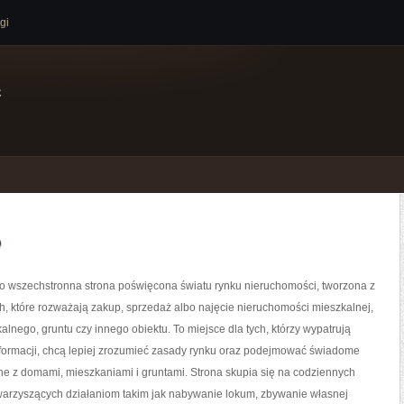
gi
e
o
to wszechstronna strona poświęcona światu rynku nieruchomości, tworzona z
, które rozważają zakup, sprzedaż albo najęcie nieruchomości mieszkalnej,
lnego, gruntu czy innego obiektu. To miejsce dla tych, którzy wypatrują
nformacji, chcą lepiej zrozumieć zasady rynku oraz podejmować świadome
e z domami, mieszkaniami i gruntami. Strona skupia się na codziennych
arzyszących działaniom takim jak nabywanie lokum, zbywanie własnej