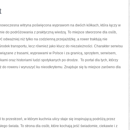
t
 nowoczesna witryna poświęcona wyprawom na dwóch kółkach, która łączy w
nie do podróżowania z praktyczną wiedzą. To miejsce stworzone dla osób,
yć odważniej niż tylko na codzienną przejażdżkę, a rower traktują nie
środek transportu, lecz również jako klucz do niezależności. Charakter serwisu
wiązane z trasami, wyprawami w Polsce i za granicą, sprzętem, serwisem,
kami oraz historiami ludzi spotykanych po drodze. To portal dla tych, którzy
ż do roweru i wyruszyć ku nieodkrytemu. Znajduje się tu miejsce zarówno dla
 to przestrzeń, w którym kuchnia ulicy staje się inspirującą podróżą przez
łego świata. To strona dla osób, które kochają jeść świadomie, ciekawie i z