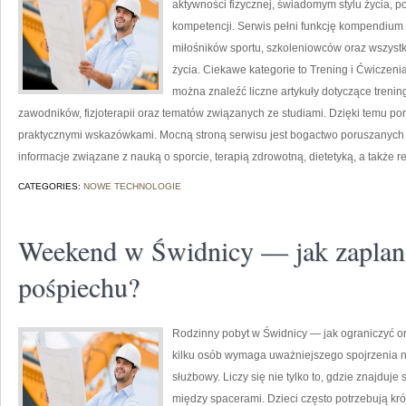
aktywności fizycznej, świadomym stylu życia, 
kompetencji. Serwis pełni funkcję kompendium 
miłośników sportu, szkoleniowców oraz wszyst
życia. Ciekawe kategorie to Trening i Ćwiczenia
można znaleźć liczne artykuły dotyczące treni
zawodników, fizjoterapii oraz tematów związanych ze studiami. Dzięki temu po
praktycznymi wskazówkami. Mocną stroną serwisu jest bogactwo poruszanych
informacje związane z nauką o sporcie, terapią zdrowotną, dietetyką, a także re
CATEGORIES:
NOWE TECHNOLOGIE
Weekend w Świdnicy — jak zaplan
pośpiechu?
Rodzinny pobyt w Świdnicy — jak ograniczyć 
kilku osób wymaga uważniejszego spojrzenia n
służbowy. Liczy się nie tylko to, gdzie znajduje
między spacerami. Dzieci często potrzebują kró