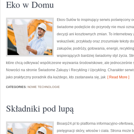
Eko w Domu
Ekos-Sułów to inspirujący serwis poświęcony o
świadome podejście do przyrody nie musi ozn
decyzji ani kosztownych zmian. To internetowy 
wskazówki, przykłady oraz zrozumiałe teksty 
zakupów, podróży, gotowania, energii, recykli
wspierających bardziej świadomy styl życia. S
które chcą odkrywać współczesne wyzwania środowiskowe, ale jednocześnie sz
Nowości na stronie Świadome Zakupy i Recykling i Upcykling. Charakter serw
jako praktyczny poradnik dla każdego, kto zastanawia się, jak
[ Read More ]
CATEGORIES:
NOWE TECHNOLOGIE
Składniki pod lupą
Bioarp24.pl to platforma informacyjno-ofertowa
pielęgnacji skóry, włosów i ciała. Strona może 