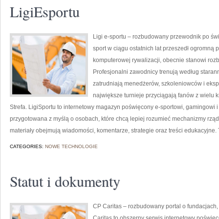
LigiEsportu
Ligi e-sportu – rozbudowany przewodnik po świec
sport w ciągu ostatnich lat przeszedł ogromną 
komputerowej rywalizacji, obecnie stanowi roz
Profesjonalni zawodnicy trenują według stara
zatrudniają menedżerów, szkoleniowców i eksp
największe turnieje przyciągają fanów z wielu k
Strefa. LigiSportu to internetowy magazyn poświęcony e-sportowi, gamingowi i r
przygotowana z myślą o osobach, które chcą lepiej rozumieć mechanizmy rzą
materiały obejmują wiadomości, komentarze, strategie oraz treści edukacyjne. 
CATEGORIES:
NOWE TECHNOLOGIE
Statut i dokumenty
CP Caritas – rozbudowany portal o fundacjach
Caritas to obszerny serwis internetowy poświę