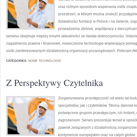
oraz różnym sposobom wspierania osób znajdując
przestrzeń, w którym można znaleźć przystępn
działalności fundacji w Polsce i na świecie, o
prowadzenia zbiórek, współpracy z darczyńcam
serwisu obejmuje między innymi aktualności ze świata dobroczynności, historie
zagadnienia prawne i finansowe, nowoczesne technologie wspierające pomaga
osób zainteresowanych działalnością organizacji pozarządowych. Polecam Aktu
CATEGORIES:
NOWE TECHNOLOGIE
Z Perspektywy Czytelnika
Zorganizowana przestępczość od wielu lat bu
specjalistów, jak i czytelników. Strona stanow
poświęcone grupom przestępczym, ich historii,
zagrożeniom. Serwis prezentuje temat w sposób 
zjawisk związanych z działalnością zorganizo
kontynencie europejskim oraz na całym globie.