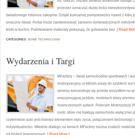
na Talerzu. Nazwa serwisu doskonale oddaje ch
przecież oznaczać dużej ilości niewykorzysty
świadomego robienia zakupów. Dzięki kulinarnej pomysłowości nawet z kilku
smaczny obiad. Portal może zainteresować zarówno doświadczonych miłośnikó
kroki w kuchni. Publikowane materiały pokazują, że gotowanie bez
[ Read Mor
CATEGORIES:
NOWE TECHNOLOGIE
Wydarzenia i Targi
MFactory – świat samochodów sportowych i aut
motoryzacyjny, w którym pasja do szybkich aut 
serwisu koncentruje się przede wszystkim na p
emocjonującej jeździe, modelach klasy premi
nowoczesnych autach. Polecam Motoryzacja Przy
osób, które nie traktują samochodu wyłącznie j
czytelników auto jest również elementem stylu życia, połączeniem technologii
indywidualności. Właśnie dlatego na łamach MFactory można znaleźć materia
od historii legendarnych
[ Read More ]