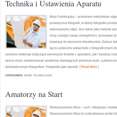
Technika i Ustawienia Aparatu
Moja Fotoksiążka – przestrzeń miłośników zdję
poświęcona fotografii, w której fotografia przed
wykonywania zdjęć, lecz także jako metoda opow
chcą rozwijać swoje umiejętności, poznawać p
inspiracji do tworzenia fotoalbumów. Zobacz takż
łączy użyteczne wskazówki z fotograficznymi d
zarówno materiały dotyczące pierwszych kroków z aparatem, jak i bardziej ro
strona może zainteresować amatorów stawiających pierwsze kroki, a jednocześ
doświadczonym fotografom. Fotografia jako sposób
[ Read More ]
CATEGORIES:
NOWE TECHNOLOGIE
Amatorzy na Start
Stowarzyszenie Altius – ruch, integracja i mot
Stowarzyszenie Altius to rozbudowany portal i