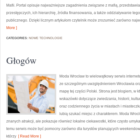
Mafii. Portal opisuje najważniejsze zagadnienia związane z mafią, przedstaw
przestępczych, ich hierarchię, źródła finansowania, a także oddziaływanie teg
publicznego. Dzięki licznym artykułom czytelnik może zrozumieć zarówno najwa
More ]
CATEGORIES:
NOWE TECHNOLOGIE
Głogów
Moda Wrocław to wielowątkowy serwis interne
ze szczególnym uwzględnieniem Wrocławia ora
mapę tej części Polski. Strona jest blogiem, 
wskazówki dotyczące zwiedzania, historii, kultur
oraz codziennego życia w miastach i miasteczka
lubią szukać miejsc z charakterem. Moda Wrocł
znanych atrakcji, ale pokazuje również lokalne ciekawostki, które często umy
temu serwis może być pomocny zarówno dla turystów planujących weekendowy 
którzy
[ Read More ]