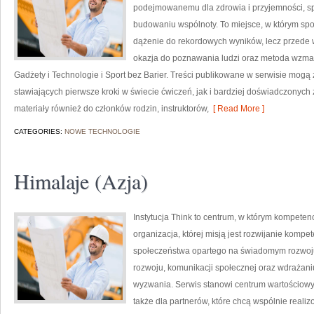
podejmowanemu dla zdrowia i przyjemności, s
budowaniu wspólnoty. To miejsce, w którym spor
dążenie do rekordowych wyników, lecz przede 
okazja do poznawania ludzi oraz metoda wzma
Gadżety i Technologie i Sport bez Barier. Treści publikowane w serwisie mog
stawiających pierwsze kroki w świecie ćwiczeń, jak i bardziej doświadczonych
materiały również do członków rodzin, instruktorów,
[ Read More ]
CATEGORIES:
NOWE TECHNOLOGIE
Himalaje (Azja)
Instytucja Think to centrum, w którym kompeten
organizacja, której misją jest rozwijanie komp
społeczeństwa opartego na świadomym rozwoju.
rozwoju, komunikacji społecznej oraz wdrażan
wyzwania. Serwis stanowi centrum wartościowyc
także dla partnerów, które chcą wspólnie realiz