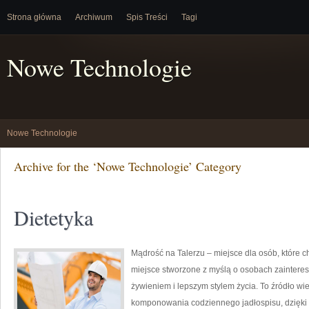
Strona główna
Archiwum
Spis Treści
Tagi
Nowe Technologie
Nowe Technologie
Archive for the ‘Nowe Technologie’ Category
Dietetyka
Mądrość na Talerzu – miejsce dla osób, które 
miejsce stworzone z myślą o osobach zainter
żywieniem i lepszym stylem życia. To źródło wie
komponowania codziennego jadłospisu, dzięki 