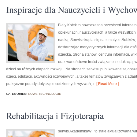
Inspiracje dla Nauczycieli i Wyc
Biały Kotek to nowoczesna przestrzeń interneto
opiekunach, nauczycielach, a także wszystki
nauką. Serwis skupia się na tematyce żłobków,
dostarczając merytorycznych informacji dla os
dziecka. Strona stanowi centrum informacji, w
oraz wartościowe treści związane z edukacją
dzieci na różnych etapach rozwoju. Na stronach serwisu publikowane są obsz
dzieci, edukacji, aktywności rozwojowych, a także tematów związanych z adapt
praktyczne porady dotyczące codziennych wyzwań, z
[ Read More ]
CATEGORIES:
NOWE TECHNOLOGIE
Rehabilitacja i Fizjoterapia
serwis AkademikaWF to stale aktualizowana wit