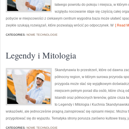
łatwego powrotu do pokoju i miejsca, w którym 
względu nocowanie staje się częścią całej organ
pobycie w miejscowości z ciekawym centrum wygodna baza może ułatwić spac
zwykle szukają rozwiązań, które pozwalają wrócić po odpoczynek. W
[ Read M
CATEGORIES:
NOWE TECHNOLOGIE
Legendy i Mitologia
Skandynawia to przestrzeń, które od dawna z
północny region, w którym surowa przyroda sp
przygoda może stać się wyjątkowym doświadcze
miejscem pełnym porad dla osób, które chcą odk
Islandii oraz północnych terenów, gdzie cisza 
to Legendy i Mitologia i Kuchnia Skandynawska. 
wskazówki, ale jednocześnie pragną zainspirować się opisami miejsc. Można t
przygotować się do wyjazdu. Tematyka strony porusza zarówno kultowe trasy, j
CATEGORIES:
NOWE TECHNOLOGIE