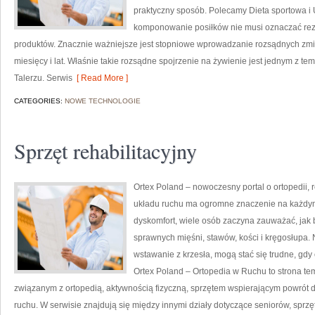
praktyczny sposób. Polecamy Dieta sportowa i
komponowanie posiłków nie musi oznaczać rez
produktów. Znacznie ważniejsze jest stopniowe wprowadzanie rozsądnych zmi
miesięcy i lat. Właśnie takie rozsądne spojrzenie na żywienie jest jednym z te
Talerzu. Serwis
[ Read More ]
CATEGORIES:
NOWE TECHNOLOGIE
Sprzęt rehabilitacyjny
Ortex Poland – nowoczesny portal o ortopedii, 
układu ruchu ma ogromne znaczenie na każdym 
dyskomfort, wiele osób zaczyna zauważać, jak
sprawnych mięśni, stawów, kości i kręgosłupa. 
wstawanie z krzesła, mogą stać się trudne, gd
Ortex Poland – Ortopedia w Ruchu to strona 
związanym z ortopedią, aktywnością fizyczną, sprzętem wspierającym powrót 
ruchu. W serwisie znajdują się między innymi działy dotyczące seniorów, sprzęt