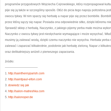
programów przygodowych Wojciecha Cejrowskiego, który rozpropagował kulturę p
pije się ją także w szczególny sposób. Otóż do picia tego napoju potrzebna je
owocu tykwy. W nim sparzy się herbatę a napar pije się przez bombille. Bombil
przez którą sączy się napar. Posiada ona odpowiednie sitko, dzięki któremu nie 
Sprawdź sklep z herbatą. Naczynko, z jakiego pijemy yerba mate można wykon
Naczynko z owocu tykwy jest niesłychanie wymagające i może wysychać. Właśni
musimy ją zalewać wodą, dzięki czemu naczynko nie wysycha. Herbata yerba m
zalewać i zaparzać kilkakrotnie, podobnie jak herbatę zieloną. Napar z kilkuk
oraz delikatniejszy aniżeli z pierwszego zaparzania.
źródło:
———————————
1.
http://sainthenryparish.com
2.
http://saintpaul-elton.com
3.
dowiedz się jak
4.
http://salon-matreshka.com
5.
http://salonoper.de