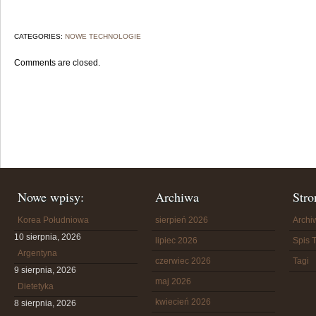
CATEGORIES:
NOWE TECHNOLOGIE
Comments are closed.
Nowe wpisy:
Archiwa
Stro
Korea Południowa
sierpień 2026
Arch
10 sierpnia, 2026
lipiec 2026
Spis T
Argentyna
czerwiec 2026
Tagi
9 sierpnia, 2026
maj 2026
Dietetyka
kwiecień 2026
8 sierpnia, 2026