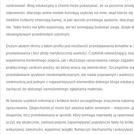
zastosowań. Blog edukacyjny o chemii może pokazywać, że za pozornie prostym
odpowiedzi: dlaczego jedne metale korodują szybciej niż inne, skąd bierze się 
niektóre roztwory zmieniają barwę, w jaki sposób przebiega spalanie, dlacze
nie. Takie treści nie tylko wyjaśniają, ale też pomagają budować pasję, dzięki k
obowiązkowym przedmiotem szkolnym.
Dużym atutem strony o takim profilu jest możliwość przedstawiania tematów w
przeładowania i bez utraty merytorycznej wartości. Czytelnik odwiedzający z
wyjaśnienia konkretnego pojęcia, jak i dłuższego opracowania całego zagadnie
praktycznego centrum wiedzy, do której wraca się wielokrotnie. Szczególnie ważn
przedstawiane językiem nieskomplikowanym, ale nadal poprawnym i wartościo
rzetelnością jest jednym z najważniejszych elementów dobrego bloga edukacy
zachęcać do dalszego samodzielnego zgłębiania materiału.
W świecie szybkich informacji i krótkich treści szczególnego znaczenia nabiera
opracowania. Zdajechemie.pl może być właśnie takim serwisem – miejscem, gd
sloganów, lecz przedstawiana w sposób, który pomaga naprawdę ją opanować.
uczyć się skutecznie, zamiast jedynie zapamiętywać pojedyncze fakty na krótk
wskazywać zależności, wyjaśniać wyjątki, tłumaczyć mechanizmy i pokazywać