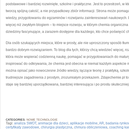
podstawowe i bardziej rozwinięte, szkolne i praktyczne. Jest to przestrzeń, w kt
tworzą spójną całość, a nie przypadkowy zbiór informacji. Strona może pomag
wiedzy, przygotowaniu do egzaminów i rozwijaniu zainteresowań naukowych. D
więcej niż zwykłym blogiem – to miejsce rozwoju, w którym chemia organiczna 
dziedziny fascynujące, a zarazem dostępne dla każdego, kto chce poświęcić ch
Dla osób szukających miejsca, które w prosty, ale nie uproszczony sposób tł
bardzo dobrym rozwiązaniem. To blog dla tych, którzy chcą wiedzieć więcej, rozu
która może wspierać codzienną naukę, pomagać w przygotowaniach do matury
inspirować do odkrywania, że chemia jest obecna w niemal każdym aspekcie n
można opisać jako nowoczesne źródło wiedzy, łączące teorię z praktyką, szk
trudniejsze zagadnienia z prostym, zrozumiałym przekazem. Zdajechemie.pl to
staje się bardziej uporządkowana, bardziej interesująca i po prostu skuteczniej
CATEGORIES:
NOWE TECHNOLOGIE
Tagi:
analiza SWOT
,
animacje dla dzieci
,
aplikacje mobilne
,
AR
,
badania rynk
certyfikaty zawodowe
,
chirurgia plastyczna
,
chmura obliczeniowa
,
coaching kar