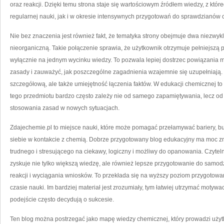
oraz reakcji. Dzięki temu strona staje się wartościowym źródłem wiedzy, z kt
regularnej nauki, jak i w okresie intensywnych przygotowań do sprawdzianów c
Nie bez znaczenia jest również fakt, że tematyka strony obejmuje dwa niezwyk
nieorganiczną. Takie połączenie sprawia, że użytkownik otrzymuje pełniejszą p
wyłącznie na jednym wycinku wiedzy. To pozwala lepiej dostrzec powiązania 
zasady i zauważyć, jak poszczególne zagadnienia wzajemnie się uzupełniają.
szczegółową, ale także umiejętność łączenia faktów. W edukacji chemicznej to
tego przedmiotu bardzo często zależy nie od samego zapamiętywania, lecz od
stosowania zasad w nowych sytuacjach.
Zdajechemie.pl to miejsce nauki, które może pomagać przełamywać bariery, 
siebie w kontakcie z chemią. Dobrze przygotowany blog edukacyjny ma moc z
trudnego i stresującego na ciekawy, logiczny i możliwy do opanowania. Czytelnik,
zyskuje nie tylko większą wiedzę, ale również lepsze przygotowanie do samo
reakcji i wyciągania wniosków. To przekłada się na wyższy poziom przygotowan
czasie nauki. Im bardziej materiał jest zrozumiały, tym łatwiej utrzymać motywa
podejście często decydują o sukcesie.
Ten blog można postrzegać jako mapę wiedzy chemicznej, który prowadzi użytko