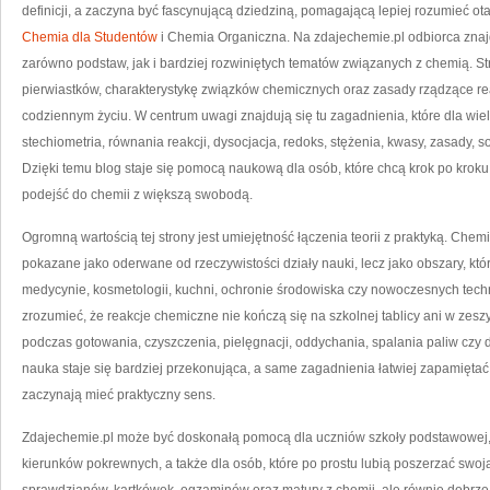
definicji, a zaczyna być fascynującą dziedziną, pomagającą lepiej rozumieć ota
Chemia dla Studentów
i Chemia Organiczna. Na zdajechemie.pl odbiorca znaj
zarówno podstaw, jak i bardziej rozwiniętych tematów związanych z chemią. St
pierwiastków, charakterystykę związków chemicznych oraz zasady rządzące re
codziennym życiu. W centrum uwagi znajdują się tu zagadnienia, które dla wie
stechiometria, równania reakcji, dysocjacja, redoks, stężenia, kwasy, zasady, s
Dzięki temu blog staje się pomocą naukową dla osób, które chcą krok po kroku
podejść do chemii z większą swobodą.
Ogromną wartością tej strony jest umiejętność łączenia teorii z praktyką. Chemi
pokazane jako oderwane od rzeczywistości działy nauki, lecz jako obszary, kt
medycynie, kosmetologii, kuchni, ochronie środowiska czy nowoczesnych techn
zrozumieć, że reakcje chemiczne nie kończą się na szkolnej tablicy ani w zes
podczas gotowania, czyszczenia, pielęgnacji, oddychania, spalania paliw czy d
nauka staje się bardziej przekonująca, a same zagadnienia łatwiej zapamiętać,
zaczynają mieć praktyczny sens.
Zdajechemie.pl może być doskonałą pomocą dla uczniów szkoły podstawowej, l
kierunków pokrewnych, a także dla osób, które po prostu lubią poszerzać swoj