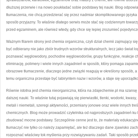
sprawdzianów, kartkówek, egzaminów oraz matury z chemii, ale równie dobrze s
dłuższej przerwie i na nowo poukładać sobie podstawy tej nauki. Blog odpowia
tłumaczenia, nie chcą przedzierać się przez nadmiar skomplikowanego języka 
sposób przyjazny. To właśnie dlatego serwis może stać się codziennym towarzy
przed egzaminem, ale również wtedy, gdy chce się lepiej zrozumieć pojedyncz
Ważnym filarem strony jest chemia organiczna, czyli dział chemii zajmujący s
być odbierany nie jako zbiór trudnych wzorów strukturalnych, lecz jako świat 
poznawać węglowodory, pochodne węglowodorów, grupy funkcyjne, reakcje char
eliminację, polimery i wiele innych zagadnień w sposób, który pomaga zapamięt
obrazowe tłumaczenie, dlaczego jedne związki reagują w określony sposób, a
temu organiczna przestaje być labiryntem nazw i wzorów, a staje się uporzą
Równie istotna jest chemia nieorganiczna, która na zdajechemie.pl ma szans
dalszej nauki. To właśnie tutaj pojawiają się pierwiastki, tlenki, wodorki, kwasy
metali i niemetali, szeregi aktywności, przemiany jonowe oraz wiele innych t
chemicznych. Blog może prowadzić czytelnika od najprostszych zagadnień k
zbudować mocne podstawy. Szczególnie cenne jest to, że materiały edukacyj
tłumaczyć nie tylko co należy zapamiętać, ale też dlaczego dane zjawisko zach
rozpoznać właściwy tok myślenia przy rozwiązywaniu zadań. Taki sposób prze