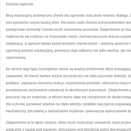
bardziej logiczna.
Blog edukacyjny poświęcony chemii ma ogromne znaczenie również dlatego, że
rzeczywistości często budzą stres. Dla wielu osób chemia jest przedmiotem wym
pamięciowe elementy i konieczność rozumienia procesów. Zdajechemie.pl moż
materiał da się rozłożyć na zrozumiałe części. Zamiast poczucia chaosu pojawi
motywacja, a zamiast obawy przed wzorami chemicznymi – większa pewność si
ogromną wartość edukacyjną, ponieważ daje odbiorcy nie tylko wiedzę, ale rów
opanowania.
Na stronie tego typu szczególnie cenne są analizy problemów, które pomagają
zadaniami. W chemii bardzo ważne jest przecież nie tylko poznanie definicji, 
praktyce: zapisania równania reakcji, rozpoznania produktu, obliczenia masy mo
przewidzenia zachowania substancji w określonych warunkach. Zdajechemie.
poruszać się po materiale, w którym teoria staje się narzędziem do skuteczn
dla uczniów, ponieważ właśnie na styku wiedzy i praktyki najczęściej pojawiaj
mechanizmy, tym łatwiej o samodzielne myślenie i pewniejsze wykonywanie ko
Zdajechemie.pl to także miejsce, które może rozbudzać ciekawość nauk przyr
wyłącznie z nauką pod egzamin, tymczasem jest dziedziną pełną fascynujących