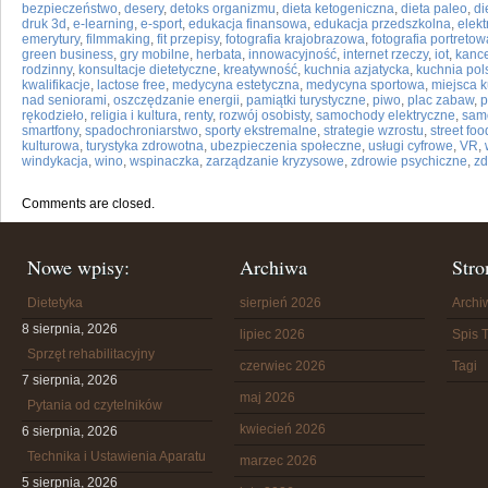
bezpieczeństwo
,
desery
,
detoks organizmu
,
dieta ketogeniczna
,
dieta paleo
,
di
druk 3d
,
e-learning
,
e-sport
,
edukacja finansowa
,
edukacja przedszkolna
,
elek
emerytury
,
filmmaking
,
fit przepisy
,
fotografia krajobrazowa
,
fotografia portretow
green business
,
gry mobilne
,
herbata
,
innowacyjność
,
internet rzeczy
,
iot
,
kance
rodzinny
,
konsultacje dietetyczne
,
kreatywność
,
kuchnia azjatycka
,
kuchnia pol
kwalifikacje
,
lactose free
,
medycyna estetyczna
,
medycyna sportowa
,
miejsca k
nad seniorami
,
oszczędzanie energii
,
pamiątki turystyczne
,
piwo
,
plac zabaw
,
p
rękodzieło
,
religia i kultura
,
renty
,
rozwój osobisty
,
samochody elektryczne
,
sam
smartfony
,
spadochroniarstwo
,
sporty ekstremalne
,
strategie wzrostu
,
street foo
kulturowa
,
turystyka zdrowotna
,
ubezpieczenia społeczne
,
usługi cyfrowe
,
VR
,
windykacja
,
wino
,
wspinaczka
,
zarządzanie kryzysowe
,
zdrowie psychiczne
,
zd
Comments are closed.
Nowe wpisy:
Archiwa
Stro
Dietetyka
sierpień 2026
Arch
8 sierpnia, 2026
lipiec 2026
Spis T
Sprzęt rehabilitacyjny
czerwiec 2026
Tagi
7 sierpnia, 2026
maj 2026
Pytania od czytelników
kwiecień 2026
6 sierpnia, 2026
Technika i Ustawienia Aparatu
marzec 2026
5 sierpnia, 2026