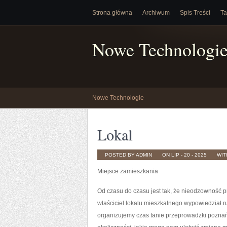
Strona główna
Archiwum
Spis Treści
Ta
Nowe Technologi
Nowe Technologie
Lokal
POSTED BY ADMIN
ON LIP - 20 - 2025
WI
Miejsce zamieszkania
Od czasu do czasu jest tak, że nieodzowność 
właściciel lokalu mieszkalnego wypowiedział 
organizujemy czas tanie przeprowadzki poznań