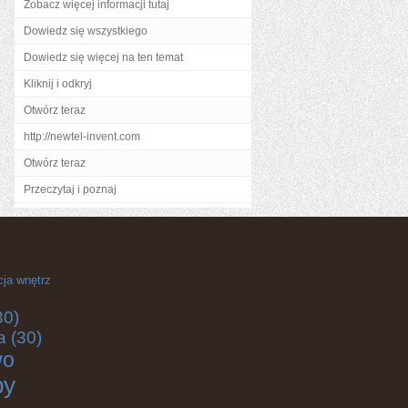
Zobacz więcej informacji tutaj
Dowiedz się wszystkiego
Dowiedz się więcej na ten temat
Kliknij i odkryj
Otwórz teraz
http://newtel-invent.com
Otwórz teraz
Przeczytaj i poznaj
cja wnętrz
30)
a
(30)
wo
by