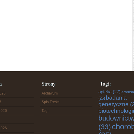
a
Strony
Tagi:
apteka
(27)
aranża
2026
Archiwum
badania
(26)
6
Spis Treści
genetyczne
(
biotechnologi
2026
Tagi
budownict
choro
(33)
2026