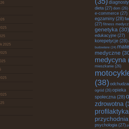
(35)
diagnost
026
dieta
(27)
dom
(26)
e-commerce
(27)
egzaminy
(28)
fa
026
(27)
fitness medyc
2025
genetyka
(30)
edukacyjne
(27)
2025
korepetycje
(28)
ik 2025
mate
budowlane
(24)
medyczne
(3
2025
medycyna
2025
mieszkanie
(26)
5
motocykl
2025
(38)
odchudza
opieka
ogród
(26)
2025
o
społeczna
(28)
zdrowotna
(
025
profilaktyka
przychodnia
psychologia
(27)
p