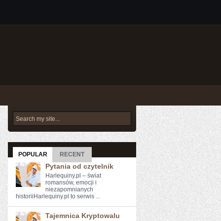
POPULAR
RECENT
Pytania od czytelnik
Harlequiny.pl – świat
romansów, emocji i
niezapomnianych
historiiHarlequiny.pl to serwis ...
Tajemnica Kryptowalu