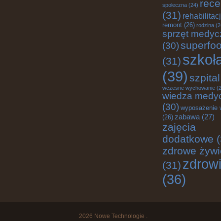
rece
społeczna
(24)
(31)
rehabilitac
remont
(26)
rodzina
(2
sprzęt medyc
superfo
(30)
szkoł
(31)
(39)
szpital
wczesne wychowanie
(2
wiedza medy
(30)
wyposażenie 
zabawa
(27)
(26)
zajęcia
dodatkowe
(
zdrowe żywi
zdrow
(31)
(36)
2026
Nowe Technologie
.