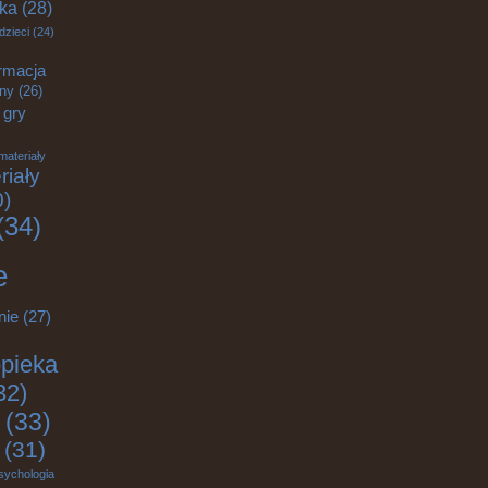
yka
(28)
dzieci
(24)
rmacja
zny
(26)
gry
materiały
riały
0)
(34)
e
nie
(27)
pieka
32)
(33)
(31)
sychologia