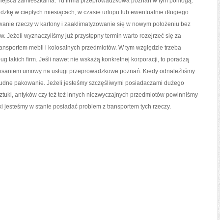
 miejsca zamieszkania. Tu firma przeprowadzkowa poznań w tym pomogą.
zkę w ciepłych miesiącach, w czasie urlopu lub ewentualnie długiego
nie rzeczy w kartony i zaaklimatyzowanie się w nowym położeniu bez
. Jeżeli wyznaczyliśmy już przystępny termin warto rozejrzeć się za
ansportem mebli i kolosalnych przedmiotów. W tym względzie trzeba
ług takich firm. Jeśli nawet nie wskażą konkretnej korporacji, to poradzą
odpisaniem umowy na usługi przeprowadzkowe poznań. Kiedy odnaleźliśmy
 żmudne pakowanie. Jeżeli jesteśmy szczęśliwymi posiadaczami dużego
tuki, antyków czy też też innych niezwyczajnych przedmiotów powinniśmy
i jesteśmy w stanie posiadać problem z transportem tych rzeczy.