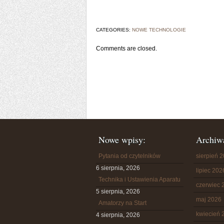
CATEGORIES:
NOWE TECHNOLOGIE
Comments are closed.
Nowe wpisy:
Archiw
Pytania od czytelników
sierpień 
6 sierpnia, 2026
lipiec 202
Technika i Ustawienia Aparatu
czerwiec 
5 sierpnia, 2026
maj 2026
Amatorzy na Start
kwiecień 
4 sierpnia, 2026