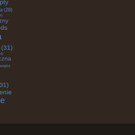
pty
ja
(28)
4)
zny
ods
a
(31)
4)
czna
wnętrz
31)
enie
ie