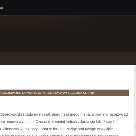
gi
e
LOKAL
TH
MOŻLIWOŚĆ KOMENTOWANIA
ZOSTAŁA WYŁĄCZONA
SO FAR
przeprowadzki spada na nas jak piorun z jasnego nieba, albowiem na przykład
nam umowę wynajmu. Częściej niemniej jednak zdarza się tak, iż sami
. Wtenczas warto, przy doborze terminu, wziąć bod uwagę wszystkie