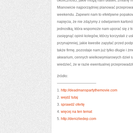
okoliczności, jakie mogą nam ułatwić zmianę
Mianowicie najporządniej planować przeprowad
weekendu. Zapewni nam to efektywne popakowa
napięcia, że nie zdążymy z odwijaniem kartonów
jednostką, która wspomoże nam uporać się z tr
zasięgnąć opinii kolegów, którzy korzystali z us
przynajmniej, jakie kwestie zapytać przed p
także firmę, pozostaje nam już tylko długie i
akwarium, cennych wielkowymiarowych dzieł sz
wiedzieć, że w razie ewentualnej przeprowadzk
źródło:
———————————
1.
http://deadmanspartythemovie.com
2.
wejdź tutaj
3.
sprawdź ofertę
4.
więcej na ten temat
5.
http://denizliedep.com