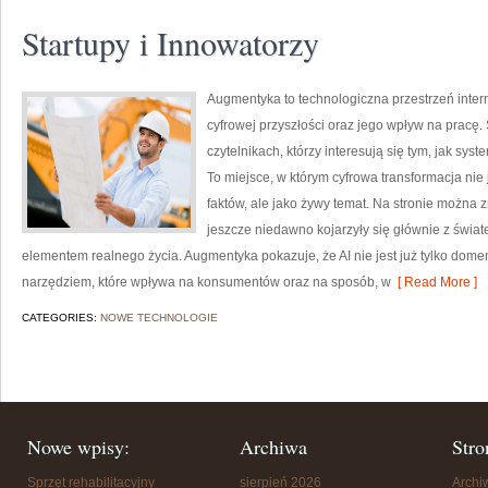
Startupy i Innowatorzy
Augmentyka to technologiczna przestrzeń intern
cyfrowej przyszłości oraz jego wpływ na pracę.
czytelnikach, którzy interesują się tym, jak sys
To miejsce, w którym cyfrowa transformacja nie 
faktów, ale jako żywy temat. Na stronie można 
jeszcze niedawno kojarzyły się głównie z świate
elementem realnego życia. Augmentyka pokazuje, że AI nie jest już tylko domeną
narzędziem, które wpływa na konsumentów oraz na sposób, w
[ Read More ]
CATEGORIES:
NOWE TECHNOLOGIE
Nowe wpisy:
Archiwa
Stro
Sprzęt rehabilitacyjny
sierpień 2026
Arch