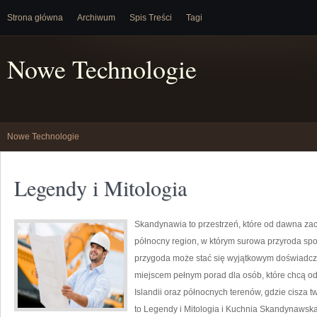
Strona główna
Archiwum
Spis Treści
Tagi
Nowe Technologie
Nowe Technologie
Legendy i Mitologia
Skandynawia to przestrzeń, które od dawna z
północny region, w którym surowa przyroda sp
przygoda może stać się wyjątkowym doświadcze
miejscem pełnym porad dla osób, które chcą odk
Islandii oraz północnych terenów, gdzie cisza 
to Legendy i Mitologia i Kuchnia Skandynawska. 