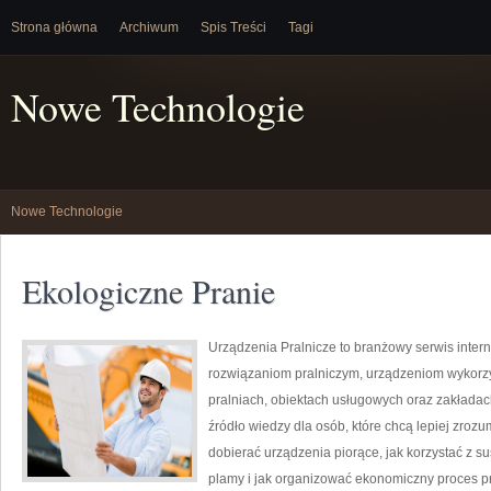
Strona główna
Archiwum
Spis Treści
Tagi
Nowe Technologie
Nowe Technologie
Ekologiczne Pranie
Urządzenia Pralnicze to branżowy serwis inter
rozwiązaniom pralniczym, urządzeniom wykorz
pralniach, obiektach usługowych oraz zakłada
źródło wiedzy dla osób, które chcą lepiej zrozu
dobierać urządzenia piorące, jak korzystać z s
plamy i jak organizować ekonomiczny proces pr