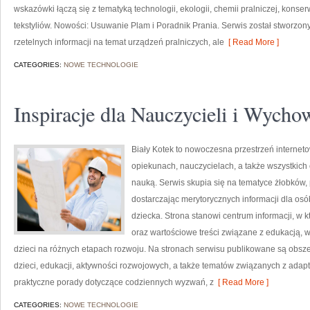
wskazówki łączą się z tematyką technologii, ekologii, chemii pralniczej, konse
tekstyliów. Nowości: Usuwanie Plam i Poradnik Prania. Serwis został stworzony
rzetelnych informacji na temat urządzeń pralniczych, ale
[ Read More ]
CATEGORIES:
NOWE TECHNOLOGIE
Inspiracje dla Nauczycieli i Wyc
Biały Kotek to nowoczesna przestrzeń interneto
opiekunach, nauczycielach, a także wszystki
nauką. Serwis skupia się na tematyce żłobków,
dostarczając merytorycznych informacji dla os
dziecka. Strona stanowi centrum informacji, w
oraz wartościowe treści związane z edukacją
dzieci na różnych etapach rozwoju. Na stronach serwisu publikowane są obsz
dzieci, edukacji, aktywności rozwojowych, a także tematów związanych z adapt
praktyczne porady dotyczące codziennych wyzwań, z
[ Read More ]
CATEGORIES:
NOWE TECHNOLOGIE