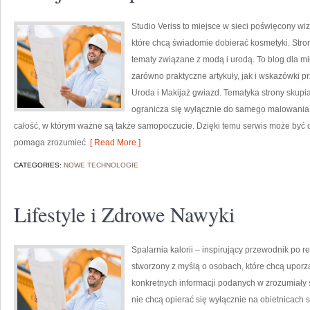
Studio Veriss to miejsce w sieci poświęcony w
które chcą świadomie dobierać kosmetyki. Strona
tematy związane z modą i urodą. To blog dla m
zarówno praktyczne artykuły, jak i wskazówki pr
Uroda i Makijaż gwiazd. Tematyka strony skupia
ogranicza się wyłącznie do samego malowania t
całość, w którym ważne są także samopoczucie. Dzięki temu serwis może być o
pomaga zrozumieć
[ Read More ]
CATEGORIES:
NOWE TECHNOLOGIE
Lifestyle i Zdrowe Nawyki
Spalarnia kalorii – inspirujący przewodnik po re
stworzony z myślą o osobach, które chcą uporz
konkretnych informacji podanych w zrozumiały s
nie chcą opierać się wyłącznie na obietnicach 