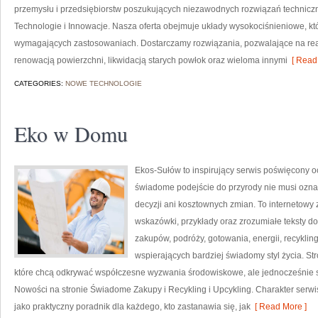
przemysłu i przedsiębiorstw poszukujących niezawodnych rozwiązań techniczn
Technologie i Innowacje. Nasza oferta obejmuje układy wysokociśnieniowe, kt
wymagających zastosowaniach. Dostarczamy rozwiązania, pozwalające na rea
renowacją powierzchni, likwidacją starych powłok oraz wieloma innymi
[ Read 
CATEGORIES:
NOWE TECHNOLOGIE
Eko w Domu
Ekos-Sułów to inspirujący serwis poświęcony o
świadome podejście do przyrody nie musi ozn
decyzji ani kosztownych zmian. To internetowy 
wskazówki, przykłady oraz zrozumiałe teksty 
zakupów, podróży, gotowania, energii, recykli
wspierających bardziej świadomy styl życia. S
które chcą odkrywać współczesne wyzwania środowiskowe, ale jednocześnie sz
Nowości na stronie Świadome Zakupy i Recykling i Upcykling. Charakter serw
jako praktyczny poradnik dla każdego, kto zastanawia się, jak
[ Read More ]