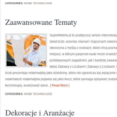
CATEGORIES:
NOWE TECHNOLOGIE
Zaawansowane Tematy
SuperMatma.pl to praktyczny serwis internetow
świat liczb, wzorów, równań i logicznych zależ
stworzona z myślą o osobach, które chcą poznaw
miejsce, w którym pasjonat nauki może znaleź
podstawowych zagadnień, jak i bardziej zaa
także Zabawy z Liczbami i Zabawy z Liczbami. 
liczb prezentuje matematykę jako dziedzinę, która nie ogranicza się wyłącznie
materiałach matematyka pojawia się jako klucz, które pomaga opisywać codzi
technologię, analizować dane,
[ Read More ]
CATEGORIES:
NOWE TECHNOLOGIE
Dekoracje i Aranżacje