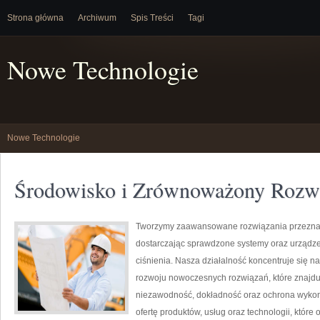
Strona główna
Archiwum
Spis Treści
Tagi
Nowe Technologie
Nowe Technologie
Środowisko i Zrównoważony Rozw
Tworzymy zaawansowane rozwiązania przeznac
dostarczając sprawdzone systemy oraz urządze
ciśnienia. Nasza działalność koncentruje się n
rozwoju nowoczesnych rozwiązań, które znajduj
niezawodność, dokładność oraz ochrona wykon
ofertę produktów, usług oraz technologii, któ