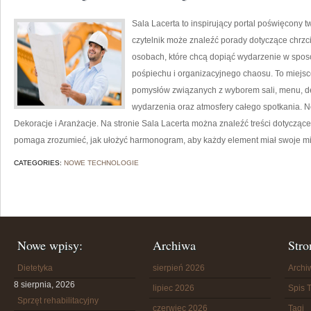
Sala Lacerta to inspirujący portal poświęcony
czytelnik może znaleźć porady dotyczące chrzc
osobach, które chcą dopiąć wydarzenie w spos
pośpiechu i organizacyjnego chaosu. To miejsc
pomysłów związanych z wyborem sali, menu, dek
wydarzenia oraz atmosfery całego spotkania. No
Dekoracje i Aranżacje. Na stronie Sala Lacerta można znaleźć treści dotycząc
pomaga zrozumieć, jak ułożyć harmonogram, aby każdy element miał swoje mie
CATEGORIES:
NOWE TECHNOLOGIE
Nowe wpisy:
Archiwa
Stro
Dietetyka
sierpień 2026
Arch
8 sierpnia, 2026
lipiec 2026
Spis T
Sprzęt rehabilitacyjny
czerwiec 2026
Tagi