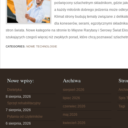
poświęcony szlachetnym składnikom, gdzie jako
a każdy miłośnik dobrego jedzenia może odkryw
Klimat strony budują tematy związane z delika
dla koneserów, serami, egzotycznymi składnikam
stron świata. Nowe kategorie na stronie to Mięsne Rarytasy i Serowy Świat Eks
szukających czegoś więcej niż zwykłych porad, które chcą poznawać szlachetn
CATEGORIES:
NOWE TECHNOLOGIE
Nowe wpisy:
Archiwa
Stro
Dietetyka
sierpień 2026
Arch
8 sierpnia, 2026
lipiec 2026
Spis T
Sprzęt rehabilitacyjny
czerwiec 2026
Tagi
7 sierpnia, 2026
maj 2026
Pytania od czytelników
kwiecień 2026
6 sierpnia, 2026