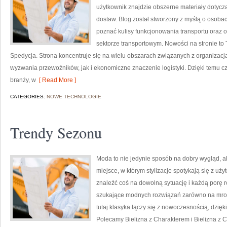
użytkownik znajdzie obszerne materiały dotyczą
dostaw. Blog został stworzony z myślą o osoba
poznać kulisy funkcjonowania transportu oraz
sektorze transportowym. Nowości na stronie to
Spedycja. Strona koncentruje się na wielu obszarach związanych z organizacj
wyzwania przewoźników, jak i ekonomiczne znaczenie logistyki. Dzięki temu c
branży, w
[ Read More ]
CATEGORIES:
NOWE TECHNOLOGIE
Trendy Sezonu
Moda to nie jedynie sposób na dobry wygląd, a
miejsce, w którym stylizacje spotykają się z u
znaleźć coś na dowolną sytuację i każdą porę r
szukające modnych rozwiązań zarówno na mroźne
tutaj klasyka łączy się z nowoczesnością, dzię
Polecamy Bielizna z Charakterem i Bielizna z C