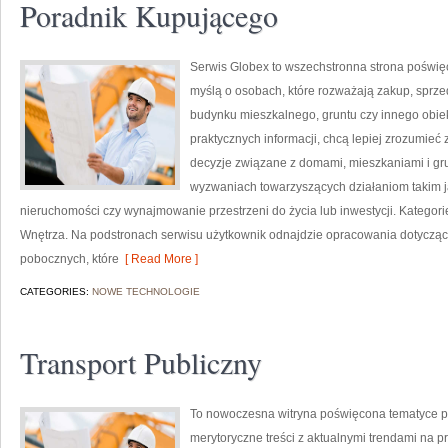
Poradnik Kupującego
Serwis Globex to wszechstronna strona poświę
myślą o osobach, które rozważają zakup, sprze
budynku mieszkalnego, gruntu czy innego obiekt
praktycznych informacji, chcą lepiej zrozumi
decyzje związane z domami, mieszkaniami i gru
wyzwaniach towarzyszących działaniom takim 
nieruchomości czy wynajmowanie przestrzeni do życia lub inwestycji. Kategorie n
Wnętrza. Na podstronach serwisu użytkownik odnajdzie opracowania dotycząc
pobocznych, które
[ Read More ]
CATEGORIES:
NOWE TECHNOLOGIE
Transport Publiczny
To nowoczesna witryna poświęcona tematyce pols
merytoryczne treści z aktualnymi trendami na p