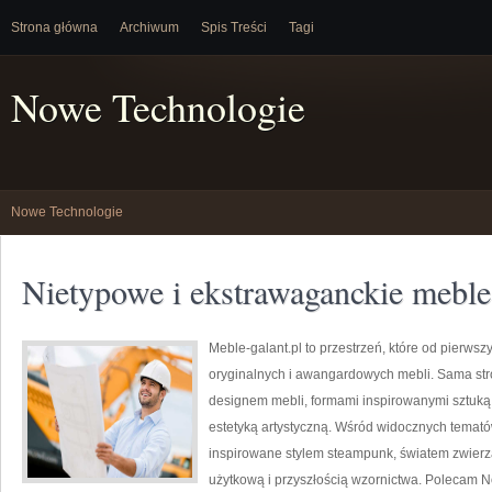
Strona główna
Archiwum
Spis Treści
Tagi
Nowe Technologie
Nowe Technologie
Nietypowe i ekstrawaganckie meble
Meble-galant.pl to przestrzeń, które od pierwsz
oryginalnych i awangardowych mebli. Sama str
designem mebli, formami inspirowanymi sztuką,
estetyką artystyczną. Wśród widocznych temat
inspirowane stylem steampunk, światem zwierzą
użytkową i przyszłością wzornictwa. Polecam 