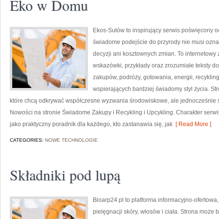
Eko w Domu
Ekos-Sułów to inspirujący serwis poświęcony o
świadome podejście do przyrody nie musi ozn
decyzji ani kosztownych zmian. To internetowy 
wskazówki, przykłady oraz zrozumiałe teksty 
zakupów, podróży, gotowania, energii, recykli
wspierających bardziej świadomy styl życia. S
które chcą odkrywać współczesne wyzwania środowiskowe, ale jednocześnie sz
Nowości na stronie Świadome Zakupy i Recykling i Upcykling. Charakter serw
jako praktyczny poradnik dla każdego, kto zastanawia się, jak
[ Read More ]
CATEGORIES:
NOWE TECHNOLOGIE
Składniki pod lupą
Bioarp24.pl to platforma informacyjno-ofertowa
pielęgnacji skóry, włosów i ciała. Strona może 