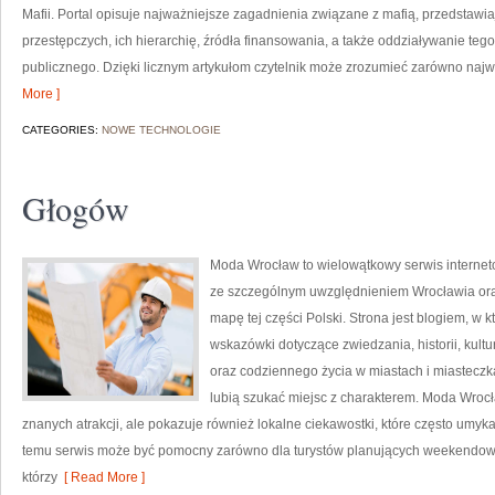
Mafii. Portal opisuje najważniejsze zagadnienia związane z mafią, przedstaw
przestępczych, ich hierarchię, źródła finansowania, a także oddziaływanie teg
publicznego. Dzięki licznym artykułom czytelnik może zrozumieć zarówno najwa
More ]
CATEGORIES:
NOWE TECHNOLOGIE
Głogów
Moda Wrocław to wielowątkowy serwis interne
ze szczególnym uwzględnieniem Wrocławia ora
mapę tej części Polski. Strona jest blogiem, 
wskazówki dotyczące zwiedzania, historii, kultur
oraz codziennego życia w miastach i miasteczka
lubią szukać miejsc z charakterem. Moda Wrocł
znanych atrakcji, ale pokazuje również lokalne ciekawostki, które często umy
temu serwis może być pomocny zarówno dla turystów planujących weekendowy 
którzy
[ Read More ]