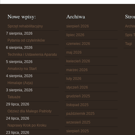
Nowe wpisy:
Archiwa
Stro
Sprzęt rehabilitacyjny
sierpień 2026
Arch
7 sierpnia, 2026
lipiec 2026
Spis T
Pytania od czytelników
czerwiec 2026
Tagi
6 sierpnia, 2026
maj 2026
Technika i Ustawienia Aparatu
kwiecień 2026
5 sierpnia, 2026
Amatorzy na Start
marzec 2026
4 sierpnia, 2026
luty 2026
Himalaje (Azja)
styczeń 2026
3 sierpnia, 2026
grudzień 2025
Tatuaże
29 lipca, 2026
listopad 2025
Odzież dla Małego Patrioty
październik 2025
24 lipca, 2026
wrzesień 2025
Naprawy Krok po Kroku
sierpień 2025
23 lipca, 2026