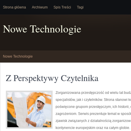
Strona główna
Archiwum
Spis Treści
Tagi
Nowe Technologie
Nowe Technologie
Z Perspektywy Czytelnika
Zorganizowana przestępczość od wielu lat bu
specjalistów, jak i czytelników. Strona stanow
poświęcone grupom przestępczym, ich historii,
zagrożeniom. Serwis prezentuje temat w sposób 
zjawisk związanych z działalnością zorganizo
kontynencie europejskim oraz na całym globie.