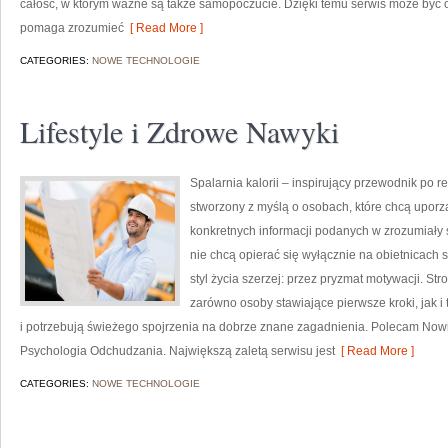
całość, w którym ważne są także samopoczucie. Dzięki temu serwis może być o
pomaga zrozumieć
[ Read More ]
CATEGORIES:
NOWE TECHNOLOGIE
Lifestyle i Zdrowe Nawyki
Spalarnia kalorii – inspirujący przewodnik po re
stworzony z myślą o osobach, które chcą uporz
konkretnych informacji podanych w zrozumiały s
nie chcą opierać się wyłącznie na obietnicach 
styl życia szerzej: przez pryzmat motywacji. S
zarówno osoby stawiające pierwsze kroki, jak i 
i potrzebują świeżego spojrzenia na dobrze znane zagadnienia. Polecam Nowi
Psychologia Odchudzania. Największą zaletą serwisu jest
[ Read More ]
CATEGORIES:
NOWE TECHNOLOGIE