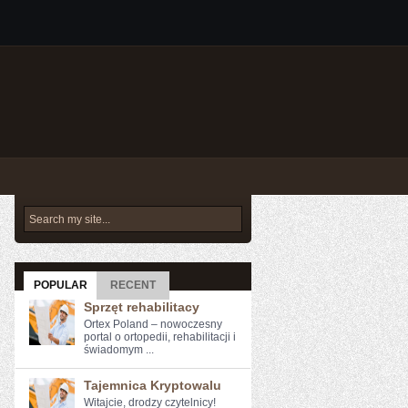
POPULAR
RECENT
Sprzęt rehabilitacy
Ortex Poland – nowoczesny
portal o ortopedii, rehabilitacji i
świadomym ...
Tajemnica Kryptowalu
Witajcie, drodzy czytelnicy!