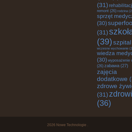
(31)
rehabilitac
remont
(26)
rodzina
(2
sprzęt medyc
superfo
(30)
szkoł
(31)
(39)
szpital
wczesne wychowanie
(2
wiedza medy
(30)
wyposażenie 
zabawa
(27)
(26)
zajęcia
dodatkowe
(
zdrowe żywi
zdrow
(31)
(36)
2026
Nowe Technologie
.