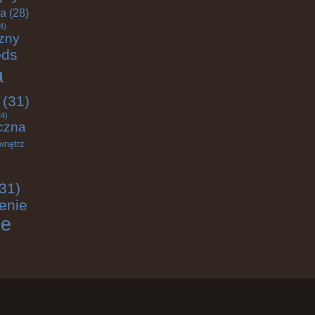
ja
(28)
4)
zny
ods
a
(31)
4)
czna
wnętrz
31)
enie
ie