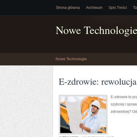
Strona główna
Archiwum
Spis Treści
Ta
Nowe Technologi
Nowe Technologie
E-zdrowie: rewolucja
E-zdrowie to p
szybciej i spra
zdrowotnej? Od