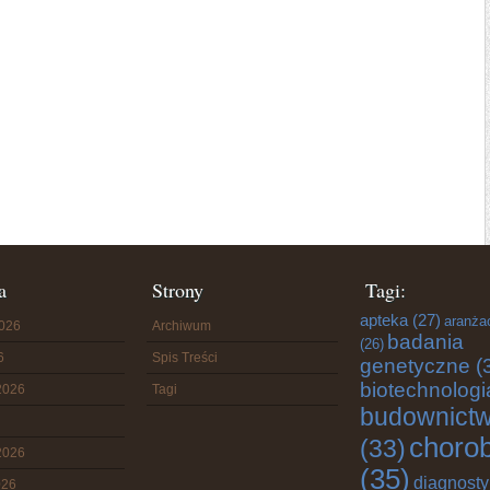
a
Strony
Tagi:
apteka
(27)
aranża
2026
Archiwum
badania
(26)
6
Spis Treści
genetyczne
(
biotechnologi
2026
Tagi
budownict
choro
(33)
2026
(35)
diagnost
026