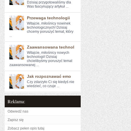
⁢Dzisiaj przygotowaliśmy ​dla
⁣Was fascynujący artykuł ...
Przewaga technologii
Witajcie, miłośnicy nowinek
technologicznych! Dzisiaj
chcemy poruszyć temat, ⁣który
...
Zaawansowana technol
Witajcie, miłośnicy nowych⁢
technologii! Dzisiaj
chcielibyśmy poruszyć temat
zaawansowanej ...
Jak rozpoznawać emo
Czy zdarzyło Ci ‌się kiedyś ⁤nie
wiedzieć, ‍co czuje ...
Reklama:
Odwiedź nas
Zapisz się
Zobacz pełen opis tutaj