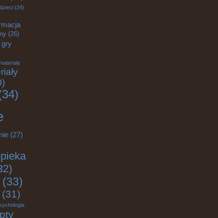
dzieci
(24)
rmacja
zny
(26)
gry
materiały
riały
0)
(34)
e
nie
(27)
pieka
32)
(33)
(31)
sychologia
pty