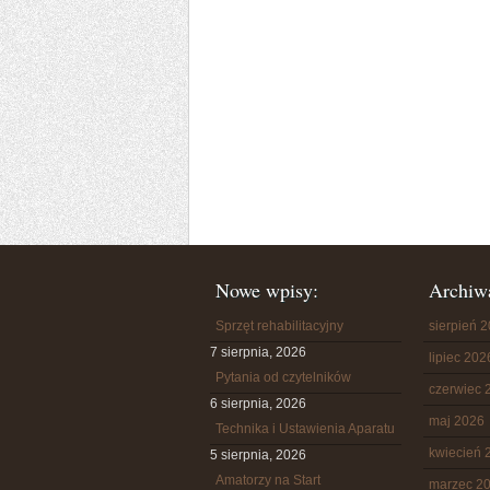
Nowe wpisy:
Archiw
Sprzęt rehabilitacyjny
sierpień 
7 sierpnia, 2026
lipiec 202
Pytania od czytelników
czerwiec 
6 sierpnia, 2026
maj 2026
Technika i Ustawienia Aparatu
kwiecień 
5 sierpnia, 2026
Amatorzy na Start
marzec 2