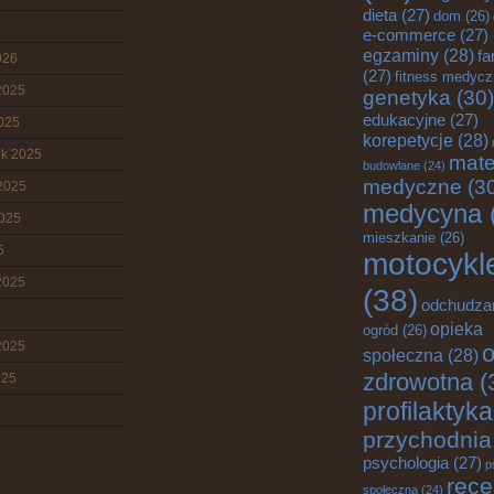
dieta
(27)
dom
(26)
e-commerce
(27)
egzaminy
(28)
fa
026
(27)
fitness medyc
2025
genetyka
(30)
edukacyjne
(27)
2025
korepetycje
(28)
ik 2025
mate
budowlane
(24)
medyczne
(3
2025
medycyna
2025
mieszkanie
(26)
5
motocykl
2025
(38)
odchudza
opieka
ogród
(26)
2025
o
społeczna
(28)
zdrowotna
(
025
profilaktyka
przychodnia
psychologia
(27)
p
rece
społeczna
(24)