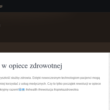
gi
e
 w opiece zdrowotnej
rzyszłość służby zdrowia. Dzięki nowoczesnym technologiom pacjenci mogą
wniej korzystać z usług medycznych. Czy to tylko początek rewolucji w opiece
kryjmy razem!
#ehealth #rewolucja #opiekazdrowotna