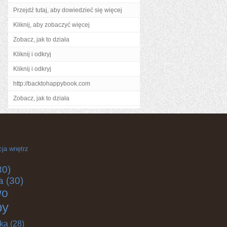
Przejdź tutaj, aby dowiedzieć się więcej
Kliknij, aby zobaczyć więcej
Zobacz, jak to działa
Kliknij i odkryj
Kliknij i odkryj
http://backtohappybook.com
Zobacz, jak to działa
cja wnętrz
30)
a
(30)
wo
by
yka
(28)