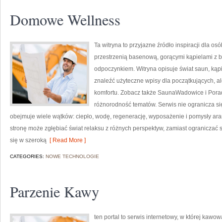
Domowe Wellness
Ta witryna to przyjazne źródło inspiracji dla osób
przestrzenią basenową, gorącymi kąpielami z 
odpoczynkiem. Witryna opisuje świat saun, ką
znaleźć użyteczne wpisy dla początkujących, 
komfortu. Zobacz także SaunaWadowice i Poradni
różnorodność tematów. Serwis nie ogranicza s
obejmuje wiele wątków: ciepło, wodę, regenerację, wyposażenie i pomysły ar
stronę może zgłębiać świat relaksu z różnych perspektyw, zamiast ograniczać 
się w szeroką
[ Read More ]
CATEGORIES:
NOWE TECHNOLOGIE
Parzenie Kawy
ten portal to serwis internetowy, w której kaw