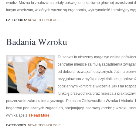
wnętrz. Można tu znaleźć materiały poświęcone zarówno głównej przestrzeni dzie
innym wnętrzom, w których ważne są ergonomia, wytrzymałość i atrakcyjny wygl
CATEGORIES:
NOWE TECHNOLOGIE
Badania Wzroku
Ta serwis to obszerny magazyn online poświęco
centralne miejsce zajmują zagadnienia związane
od doboru rozwiązań optycznych. Już na pierwsz
przygotowana z myślą o czytelnikach, ponieważ
codziennym komforcie widzenia, jak i na rozpo
funkcję przewodnika oraz miejsca z praktyczny
poszerzanie zakresu tematycznego. Polecam Ciekawostki o Wzroku i Victoria. N
bogactwo poruszanych zagadnień, obejmujący laserową korekcję wzroku, socz
wynikające z
[ Read More ]
CATEGORIES:
NOWE TECHNOLOGIE