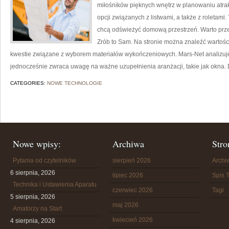
miłośników pięknych wnętrz w planowaniu atrak
opcji związanych z listwami, a także z roletam
chcą odświeżyć domową przestrzeń. Warto przec
Zrób to Sam. Na stronie można znaleźć wartoś
kwestie związane z wyborem materiałów wykończeniowych. Mars-Net analizuje
jednocześnie zwraca uwagę na ważne uzupełnienia aranżacji, takie jak okna. D
CATEGORIES:
NOWE TECHNOLOGIE
Nowe wpisy:
Archiwa
Stro
Pytania od czytelników
sierpień 2026
Arch
6 sierpnia, 2026
lipiec 2026
Spis T
Technika i Ustawienia Aparatu
czerwiec 2026
Tagi
5 sierpnia, 2026
maj 2026
Amatorzy na Start
kwiecień 2026
4 sierpnia, 2026