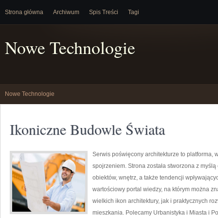
Strona główna
Archiwum
Spis Treści
Tagi
Nowe Technologie
Nowe Technologie
Ikoniczne Budowle Świata
Serwis poświęcony architekturze to platforma, 
spojrzeniem. Strona została stworzona z myślą
obiektów, wnętrz, a także tendencji wpływającyc
wartościowy portal wiedzy, na którym można z
wielkich ikon architektury, jak i praktycznych
mieszkania. Polecamy Urbanistyka i Miasta i Por