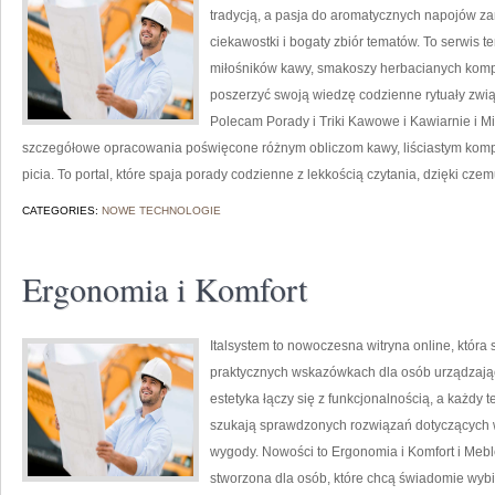
tradycją, a pasja do aromatycznych napojów z
ciekawostki i bogaty zbiór tematów. To serwis t
miłośników kawy, smakoszy herbacianych kompozy
poszerzyć swoją wiedzę codzienne rytuały zw
Polecam Porady i Triki Kawowe i Kawiarnie i M
szczegółowe opracowania poświęcone różnym obliczom kawy, liściastym kompoz
picia. To portal, które spaja porady codzienne z lekkością czytania, dzięki cz
CATEGORIES:
NOWE TECHNOLOGIE
Ergonomia i Komfort
Italsystem to nowoczesna witryna online, która 
praktycznych wskazówkach dla osób urządzając
estetyka łączy się z funkcjonalnością, a każdy t
szukają sprawdzonych rozwiązań dotyczących 
wygody. Nowości to Ergonomia i Komfort i Mebl
stworzona dla osób, które chcą świadomie wyb