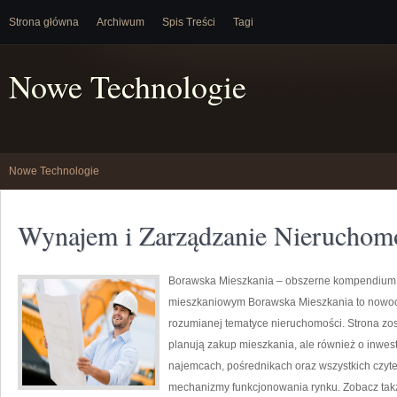
Strona główna
Archiwum
Spis Treści
Tagi
Nowe Technologie
Nowe Technologie
Wynajem i Zarządzanie Nieruchom
Borawska Mieszkania – obszerne kompendium o
mieszkaniowym Borawska Mieszkania to nowoc
rozumianej tematyce nieruchomości. Strona zos
planują zakup mieszkania, ale również o inwes
najemcach, pośrednikach oraz wszystkich czyte
mechanizmy funkcjonowania rynku. Zobacz tak