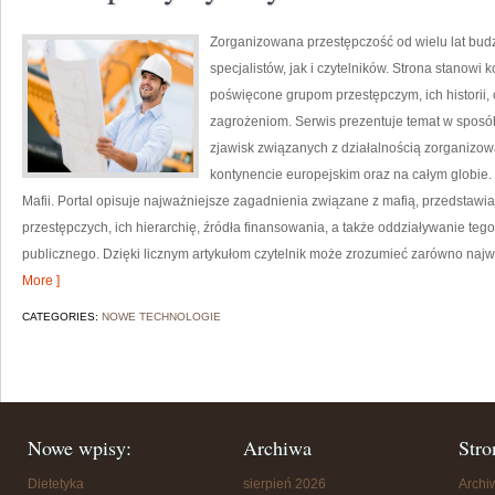
Zorganizowana przestępczość od wielu lat bu
specjalistów, jak i czytelników. Strona stanow
poświęcone grupom przestępczym, ich historii,
zagrożeniom. Serwis prezentuje temat w sposób 
zjawisk związanych z działalnością zorganizo
kontynencie europejskim oraz na całym globie.
Mafii. Portal opisuje najważniejsze zagadnienia związane z mafią, przedstaw
przestępczych, ich hierarchię, źródła finansowania, a także oddziaływanie teg
publicznego. Dzięki licznym artykułom czytelnik może zrozumieć zarówno najwa
More ]
CATEGORIES:
NOWE TECHNOLOGIE
Nowe wpisy:
Archiwa
Stro
Dietetyka
sierpień 2026
Arch