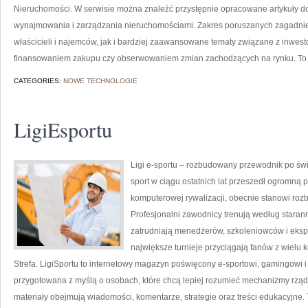
Nieruchomości. W serwisie można znaleźć przystępnie opracowane artykuły d
wynajmowania i zarządzania nieruchomościami. Zakres poruszanych zagadni
właścicieli i najemców, jak i bardziej zaawansowane tematy związane z inwes
finansowaniem zakupu czy obserwowaniem zmian zachodzących na rynku. To
CATEGORIES:
NOWE TECHNOLOGIE
LigiEsportu
Ligi e-sportu – rozbudowany przewodnik po świec
sport w ciągu ostatnich lat przeszedł ogromną 
komputerowej rywalizacji, obecnie stanowi roz
Profesjonalni zawodnicy trenują według stara
zatrudniają menedżerów, szkoleniowców i eksp
największe turnieje przyciągają fanów z wielu k
Strefa. LigiSportu to internetowy magazyn poświęcony e-sportowi, gamingowi i r
przygotowana z myślą o osobach, które chcą lepiej rozumieć mechanizmy rzą
materiały obejmują wiadomości, komentarze, strategie oraz treści edukacyjne. 