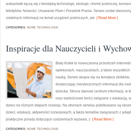
wskazówki łączą się z tematyką technologii, ekologii, chemii pralniczej, konse
tekstyliów. Nowości: Usuwanie Plam i Poradnik Prania. Serwis został stworzony
rzetelnych informacji na temat urządzeń pralniczych, ale
[ Read More ]
CATEGORIES:
NOWE TECHNOLOGIE
Inspiracje dla Nauczycieli i Wyc
Biały Kotek to nowoczesna przestrzeń interneto
opiekunach, nauczycielach, a także wszystki
nauką. Serwis skupia się na tematyce żłobków,
dostarczając merytorycznych informacji dla os
dziecka. Strona stanowi centrum informacji, w
oraz wartościowe treści związane z edukacją
dzieci na różnych etapach rozwoju. Na stronach serwisu publikowane są obsz
dzieci, edukacji, aktywności rozwojowych, a także tematów związanych z adapt
praktyczne porady dotyczące codziennych wyzwań, z
[ Read More ]
CATEGORIES:
NOWE TECHNOLOGIE