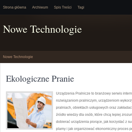
Strona główna
Archiwum
Spis Treści
Tagi
Nowe Technologie
Nowe Technologie
Ekologiczne Pranie
Urządzenia Pralnicze to branżowy serwis inter
rozwiązaniom pralniczym, urządzeniom wykorz
pralniach, obiektach usługowych oraz zakłada
źródło wiedzy dla osób, które chcą lepiej zrozu
dobierać urządzenia piorące, jak korzystać z s
plamy i jak organizować ekonomiczny proces pr