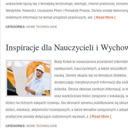
wskazówki łączą się z tematyką technologii, ekologii, chemii pralniczej, konse
tekstyliów. Nowości: Usuwanie Plam i Poradnik Prania. Serwis został stworzony
rzetelnych informacji na temat urządzeń pralniczych, ale
[ Read More ]
CATEGORIES:
NOWE TECHNOLOGIE
Inspiracje dla Nauczycieli i Wyc
Biały Kotek to nowoczesna przestrzeń interneto
opiekunach, nauczycielach, a także wszystki
nauką. Serwis skupia się na tematyce żłobków,
dostarczając merytorycznych informacji dla os
dziecka. Strona stanowi centrum informacji, w
oraz wartościowe treści związane z edukacją
dzieci na różnych etapach rozwoju. Na stronach serwisu publikowane są obsz
dzieci, edukacji, aktywności rozwojowych, a także tematów związanych z adapt
praktyczne porady dotyczące codziennych wyzwań, z
[ Read More ]
CATEGORIES:
NOWE TECHNOLOGIE