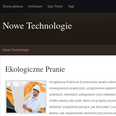
Strona główna
Archiwum
Spis Treści
Tagi
Nowe Technologie
Nowe Technologie
Ekologiczne Pranie
Urządzenia Pralnicze to branżowy serwis inter
rozwiązaniom pralniczym, urządzeniom wykorz
pralniach, obiektach usługowych oraz zakłada
źródło wiedzy dla osób, które chcą lepiej zrozu
dobierać urządzenia piorące, jak korzystać z s
plamy i jak organizować ekonomiczny proces pr