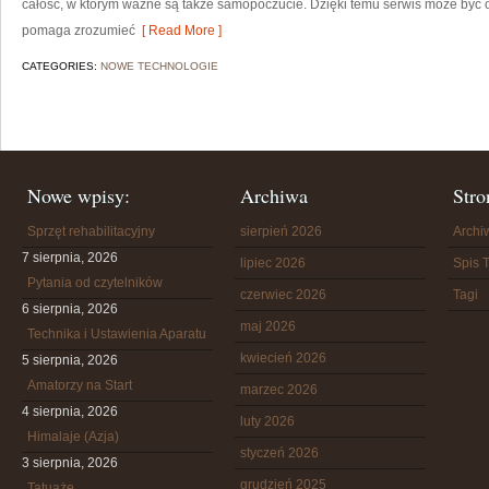
całość, w którym ważne są także samopoczucie. Dzięki temu serwis może być o
pomaga zrozumieć
[ Read More ]
CATEGORIES:
NOWE TECHNOLOGIE
Nowe wpisy:
Archiwa
Stro
Sprzęt rehabilitacyjny
sierpień 2026
Arch
7 sierpnia, 2026
lipiec 2026
Spis T
Pytania od czytelników
czerwiec 2026
Tagi
6 sierpnia, 2026
maj 2026
Technika i Ustawienia Aparatu
kwiecień 2026
5 sierpnia, 2026
Amatorzy na Start
marzec 2026
4 sierpnia, 2026
luty 2026
Himalaje (Azja)
styczeń 2026
3 sierpnia, 2026
grudzień 2025
Tatuaże