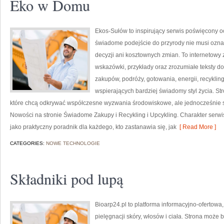
Eko w Domu
Ekos-Sułów to inspirujący serwis poświęcony o
świadome podejście do przyrody nie musi ozn
decyzji ani kosztownych zmian. To internetowy 
wskazówki, przykłady oraz zrozumiałe teksty 
zakupów, podróży, gotowania, energii, recykli
wspierających bardziej świadomy styl życia. S
które chcą odkrywać współczesne wyzwania środowiskowe, ale jednocześnie sz
Nowości na stronie Świadome Zakupy i Recykling i Upcykling. Charakter serw
jako praktyczny poradnik dla każdego, kto zastanawia się, jak
[ Read More ]
CATEGORIES:
NOWE TECHNOLOGIE
Składniki pod lupą
Bioarp24.pl to platforma informacyjno-ofertowa
pielęgnacji skóry, włosów i ciała. Strona może 