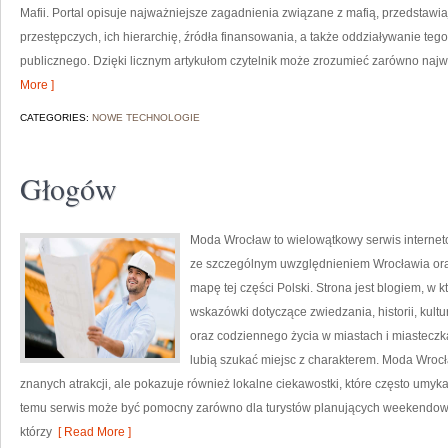
Mafii. Portal opisuje najważniejsze zagadnienia związane z mafią, przedstaw
przestępczych, ich hierarchię, źródła finansowania, a także oddziaływanie teg
publicznego. Dzięki licznym artykułom czytelnik może zrozumieć zarówno najwa
More ]
CATEGORIES:
NOWE TECHNOLOGIE
Głogów
Moda Wrocław to wielowątkowy serwis interne
ze szczególnym uwzględnieniem Wrocławia ora
mapę tej części Polski. Strona jest blogiem, 
wskazówki dotyczące zwiedzania, historii, kultur
oraz codziennego życia w miastach i miasteczka
lubią szukać miejsc z charakterem. Moda Wrocł
znanych atrakcji, ale pokazuje również lokalne ciekawostki, które często umy
temu serwis może być pomocny zarówno dla turystów planujących weekendowy 
którzy
[ Read More ]