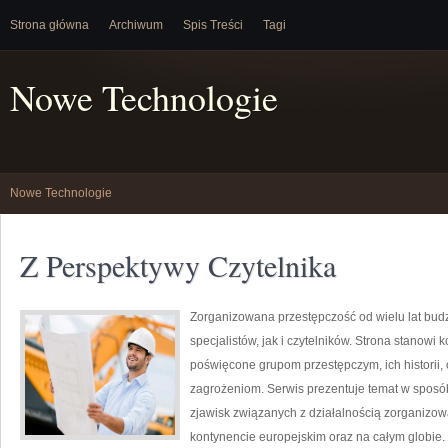
Strona główna
Archiwum
Spis Treści
Tagi
Nowe Technologie
Nowe Technologie
Z Perspektywy Czytelnika
Zorganizowana przestępczość od wielu lat bu
specjalistów, jak i czytelników. Strona stanow
poświęcone grupom przestępczym, ich historii,
zagrożeniom. Serwis prezentuje temat w sposób 
zjawisk związanych z działalnością zorganizo
kontynencie europejskim oraz na całym globie.