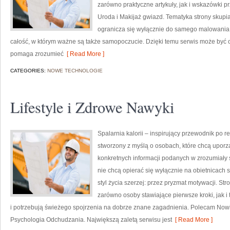
zarówno praktyczne artykuły, jak i wskazówki pr
Uroda i Makijaż gwiazd. Tematyka strony skupia
ogranicza się wyłącznie do samego malowania t
całość, w którym ważne są także samopoczucie. Dzięki temu serwis może być o
pomaga zrozumieć
[ Read More ]
CATEGORIES:
NOWE TECHNOLOGIE
Lifestyle i Zdrowe Nawyki
Spalarnia kalorii – inspirujący przewodnik po re
stworzony z myślą o osobach, które chcą uporz
konkretnych informacji podanych w zrozumiały s
nie chcą opierać się wyłącznie na obietnicach 
styl życia szerzej: przez pryzmat motywacji. S
zarówno osoby stawiające pierwsze kroki, jak i 
i potrzebują świeżego spojrzenia na dobrze znane zagadnienia. Polecam Nowi
Psychologia Odchudzania. Największą zaletą serwisu jest
[ Read More ]