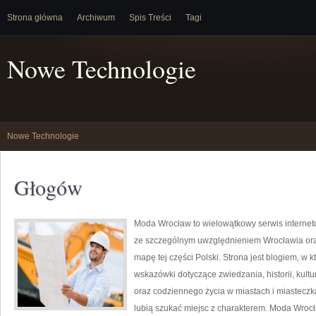
Strona główna
Archiwum
Spis Treści
Tagi
Nowe Technologie
Nowe Technologie
Głogów
Moda Wrocław to wielowątkowy serwis interne
ze szczególnym uwzględnieniem Wrocławia ora
mapę tej części Polski. Strona jest blogiem, 
wskazówki dotyczące zwiedzania, historii, kultur
oraz codziennego życia w miastach i miasteczka
lubią szukać miejsc z charakterem. Moda Wrocł