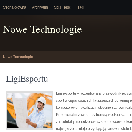
Strona główna
Archiwum
Spis Treści
Tagi
Nowe Technologie
Nowe Technologie
LigiEsportu
Ligi e-sportu – rozbudowany przewodnik po świec
sport w ciągu ostatnich lat przeszedł ogromną 
komputerowej rywalizacji, obecnie stanowi roz
Profesjonalni zawodnicy trenują według stara
zatrudniają menedżerów, szkoleniowców i eksp
największe turnieje przyciągają fanów z wielu k