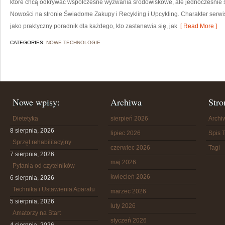
które chcą odkrywać współczesne wyzwania środowiskowe, ale jednocześnie sz
Nowości na stronie Świadome Zakupy i Recykling i Upcykling. Charakter serw
jako praktyczny poradnik dla każdego, kto zastanawia się, jak
[ Read More ]
CATEGORIES:
NOWE TECHNOLOGIE
Nowe wpisy:
Archiwa
Stro
Dietetyka
sierpień 2026
Arch
8 sierpnia, 2026
lipiec 2026
Spis T
Sprzęt rehabilitacyjny
czerwiec 2026
Tagi
7 sierpnia, 2026
maj 2026
Pytania od czytelników
kwiecień 2026
6 sierpnia, 2026
Technika i Ustawienia Aparatu
marzec 2026
5 sierpnia, 2026
luty 2026
Amatorzy na Start
styczeń 2026