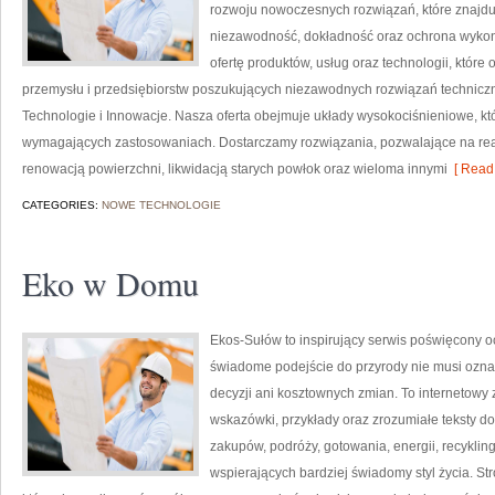
rozwoju nowoczesnych rozwiązań, które znajduj
niezawodność, dokładność oraz ochrona wykon
ofertę produktów, usług oraz technologii, któ
przemysłu i przedsiębiorstw poszukujących niezawodnych rozwiązań techniczn
Technologie i Innowacje. Nasza oferta obejmuje układy wysokociśnieniowe, kt
wymagających zastosowaniach. Dostarczamy rozwiązania, pozwalające na rea
renowacją powierzchni, likwidacją starych powłok oraz wieloma innymi
[ Read 
CATEGORIES:
NOWE TECHNOLOGIE
Eko w Domu
Ekos-Sułów to inspirujący serwis poświęcony o
świadome podejście do przyrody nie musi ozn
decyzji ani kosztownych zmian. To internetowy 
wskazówki, przykłady oraz zrozumiałe teksty 
zakupów, podróży, gotowania, energii, recykli
wspierających bardziej świadomy styl życia. S