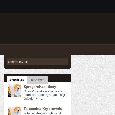
POPULAR
RECENT
Sprzęt rehabilitacy
Ortex Poland – nowoczesny
portal o ortopedii, rehabilitacji i
świadomym ...
Tajemnica Kryptowalu
Witajcie, drodzy czytelnicy!