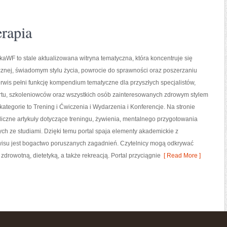
erapia
aWF to stale aktualizowana witryna tematyczna, która koncentruje się
cznej, świadomym stylu życia, powrocie do sprawności oraz poszerzaniu
rwis pełni funkcję kompendium tematyczne dla przyszłych specjalistów,
rtu, szkoleniowców oraz wszystkich osób zainteresowanych zdrowym stylem
kategorie to Trening i Ćwiczenia i Wydarzenia i Konferencje. Na stronie
iczne artykuły dotyczące treningu, żywienia, mentalnego przygotowania
ych ze studiami. Dzięki temu portal spaja elementy akademickie z
isu jest bogactwo poruszanych zagadnień. Czytelnicy mogą odkrywać
zdrowotną, dietetyką, a także rekreacją. Portal przyciągnie
[ Read More ]