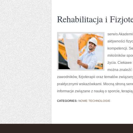
Rehabilitacja i Fizjot
serwis Akademik
aktywności fizy
kompetencji. Se
miłośników spo
życia. Ciekawe 
można znaleźć l
zawodników, fizjoterapii oraz tematów związan
praktycznymi wskazówkami. Mocną stroną serw
informacje związane z nauką o sporcie, terapią 
CATEGORIES:
NOWE TECHNOLOGIE