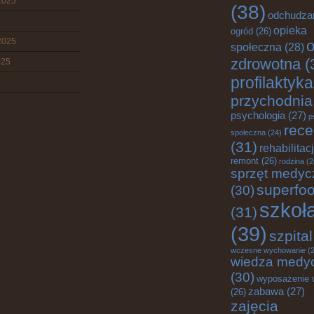
2025
(38)
odchudza
opieka
ogród
(26)
2025
o
społeczna
(28)
zdrowotna
(
025
profilaktyka
przychodnia
psychologia
(27)
p
rece
społeczna
(24)
(31)
rehabilitac
remont
(26)
rodzina
(2
sprzęt medyc
superfo
(30)
szkoł
(31)
(39)
szpital
wczesne wychowanie
(2
wiedza medy
(30)
wyposażenie 
zabawa
(27)
(26)
zajęcia