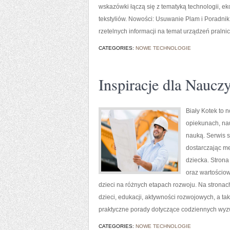
wskazówki łączą się z tematyką technologii, eko
tekstyliów. Nowości: Usuwanie Plam i Poradnik 
rzetelnych informacji na temat urządzeń pralnic
CATEGORIES:
NOWE TECHNOLOGIE
Inspiracje dla Nauc
Biały Kotek to 
opiekunach, na
nauką. Serwis s
dostarczając me
dziecka. Strona
oraz wartościo
dzieci na różnych etapach rozwoju. Na strona
dzieci, edukacji, aktywności rozwojowych, a t
praktyczne porady dotyczące codziennych wyz
CATEGORIES:
NOWE TECHNOLOGIE