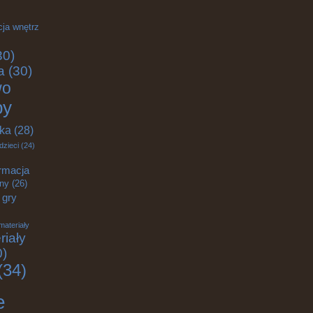
cja wnętrz
30)
a
(30)
wo
by
yka
(28)
dzieci
(24)
rmacja
zny
(26)
gry
materiały
riały
0)
(34)
e