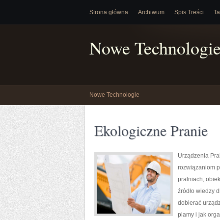
Strona główna
Archiwum
Spis Treści
Ta
Nowe Technologi
Nowe Technologie
Ekologiczne Pranie
Urządzenia Pral
rozwiązaniom p
pralniach, obi
źródło wiedzy d
dobierać urządz
plamy i jak org