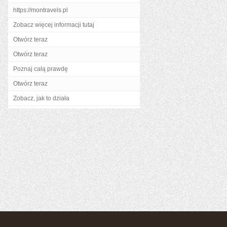
https://montravels.pl
Zobacz więcej informacji tutaj
Otwórz teraz
Otwórz teraz
Poznaj całą prawdę
Otwórz teraz
Zobacz, jak to działa