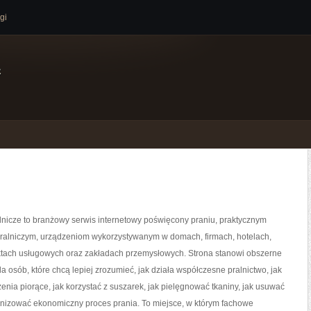
gi
e
nicze to branżowy serwis internetowy poświęcony praniu, praktycznym
ralniczym, urządzeniom wykorzystywanym w domach, firmach, hotelach,
ektach usługowych oraz zakładach przemysłowych. Strona stanowi obszerne
la osób, które chcą lepiej zrozumieć, jak działa współczesne pralnictwo, jak
enia piorące, jak korzystać z suszarek, jak pielęgnować tkaniny, jak usuwać
anizować ekonomiczny proces prania. To miejsce, w którym fachowe