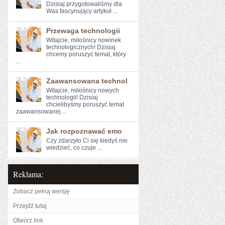
⁢Dzisiaj przygotowaliśmy ​dla
⁣Was fascynujący artykuł ...
Przewaga technologii
Witajcie, miłośnicy nowinek
technologicznych! Dzisiaj
chcemy poruszyć temat, ⁣który
...
Zaawansowana technol
Witajcie, miłośnicy nowych⁢
technologii! Dzisiaj
chcielibyśmy poruszyć temat
zaawansowanej ...
Jak rozpoznawać emo
Czy zdarzyło Ci ‌się kiedyś ⁤nie
wiedzieć, ‍co czuje ...
Reklama:
Zobacz pełną wersję
Przejdź tutaj
Otwórz link