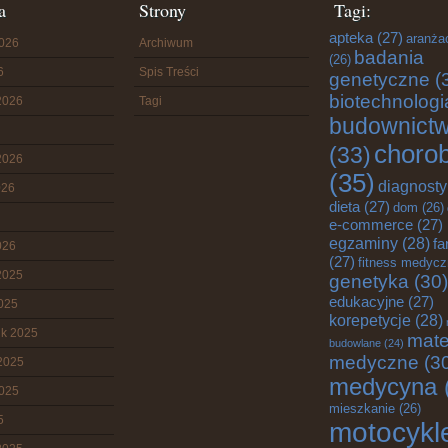
a
Strony
Tagi:
apteka
(27)
aranża
2026
Archiwum
badania
(26)
6
Spis Treści
genetyczne
(
biotechnologi
2026
Tagi
budownict
choro
(33)
2026
(35)
diagnost
026
dieta
(27)
dom
(26)
e-commerce
(27)
egzaminy
(28)
fa
026
(27)
fitness medyc
2025
genetyka
(30)
edukacyjne
(27)
2025
korepetycje
(28)
ik 2025
mate
budowlane
(24)
medyczne
(3
2025
medycyna
2025
mieszkanie
(26)
5
motocykl