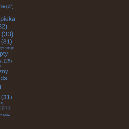
nie
(27)
pieka
32)
(33)
(31)
sychologia
pty
ja
(28)
4)
zny
ods
a
(31)
4)
czna
wnętrz