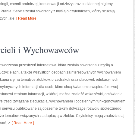
logii, chemii pralniczej, konserwacji odzieży oraz codziennej higieny
Prania. Serwis został stworzony z myślą o czytelnikach, którzy szukają
zych, ale
[ Read More ]
zycieli i Wychowawców
nowoczesna przestrzeń internetowa, która została stworzona z myślą o
uczycielach, a także wszystkich osobach zainteresowanych wychowaniem i
kupia się na tematyce żłobków, przedszkoli oraz placówek edukacyjnych,
rytorycznych informacji dla osób, które chcą świadomie wspierać rozwój
 stanowi centrum informacji, w której można znaleźć wskazówki, omówienia
we treści związane z edukacją, wychowaniem i codziennym funkcjonowaniem
ch serwisu publikowane są obszerne teksty dotyczące rozwoju społecznego
akże tematów związanych z adaptacją w żłobku. Czytelnicy mogą znaleźć tutaj
wań, z
[ Read More ]