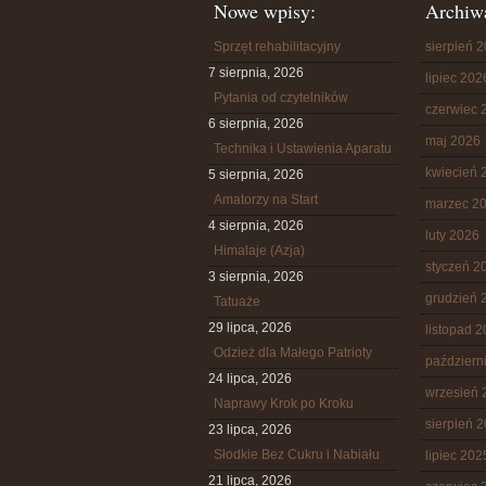
Nowe wpisy:
Archiw
Sprzęt rehabilitacyjny
sierpień 
7 sierpnia, 2026
lipiec 202
Pytania od czytelników
czerwiec 
6 sierpnia, 2026
maj 2026
Technika i Ustawienia Aparatu
kwiecień 
5 sierpnia, 2026
Amatorzy na Start
marzec 2
4 sierpnia, 2026
luty 2026
Himalaje (Azja)
styczeń 2
3 sierpnia, 2026
grudzień 
Tatuaże
29 lipca, 2026
listopad 
Odzież dla Małego Patrioty
październ
24 lipca, 2026
wrzesień 
Naprawy Krok po Kroku
sierpień 
23 lipca, 2026
Słodkie Bez Cukru i Nabiału
lipiec 202
21 lipca, 2026