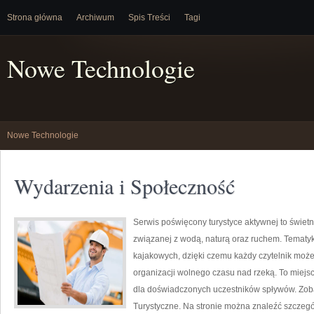
Strona główna
Archiwum
Spis Treści
Tagi
Nowe Technologie
Nowe Technologie
Wydarzenia i Społeczność
Serwis poświęcony turystyce aktywnej to świetna
związanej z wodą, naturą oraz ruchem. Tematyk
kajakowych, dzięki czemu każdy czytelnik moż
organizacji wolnego czasu nad rzeką. To miejsc
dla doświadczonych uczestników spływów. Zoba
Turystyczne. Na stronie można znaleźć szczeg