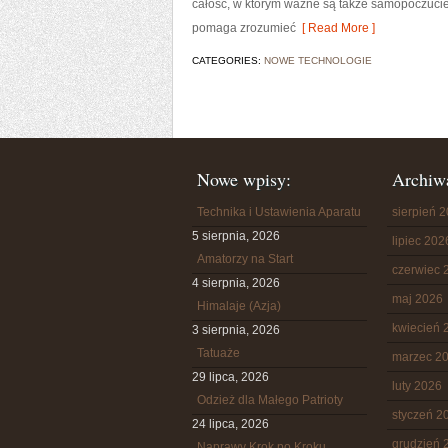
całość, w którym ważne są także samopoczucie.
pomaga zrozumieć
[ Read More ]
CATEGORIES:
NOWE TECHNOLOGIE
Nowe wpisy:
Archiw
Technika i Ustawienia Aparatu
sierpień 
5 sierpnia, 2026
lipiec 202
Amatorzy na Start
czerwiec 
4 sierpnia, 2026
maj 2026
Himalaje (Azja)
kwiecień 
3 sierpnia, 2026
Tatuaże
marzec 2
29 lipca, 2026
luty 2026
Odzież dla Małego Patrioty
styczeń 2
24 lipca, 2026
grudzień 
Naprawy Krok po Kroku