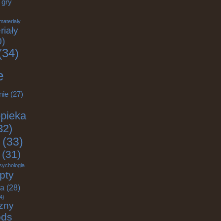
gry
materiały
riały
0)
(34)
e
nie
(27)
pieka
32)
(33)
(31)
sychologia
pty
ja
(28)
4)
zny
ods