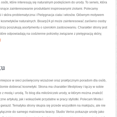
 osób, które interesują się naturalnym podejściem do urody. To serwis, która
rosnące zainteresowanie produktami inspirowanymi ziołami. Polecamy
 i skóra problematyczna i Pielęgnacja ciała i włosów. Głównym motywem
at kosmetyków naturalnych. Bioarp24.pl może zainteresować zarówno osoby
tórzy poszukują asortymentu o szerokim zastosowaniu. Charakter strony jest
które odpowiadają na codzienne potrzeby związane z pielęgnacją skóry,
]
ku
o miejsce w sieci poświęcony wizażowi oraz praktycznym poradom dla osób,
domie dobierać kosmetyki. Strona ma charakter lifestylowy i łączy w sobie
 z modą i urodą. To blog dla miłośniczek urody, w którym można znaleźć
zne artykuły, jak i wskazówki przydatne w pracy stylistki. Polecam Moda i
 gwiazd. Tematyka strony skupia się przede wszystkim na makijażu, ale nie
yłącznie do samego malowania twarzy. Studio Veriss pokazuje urodę jako