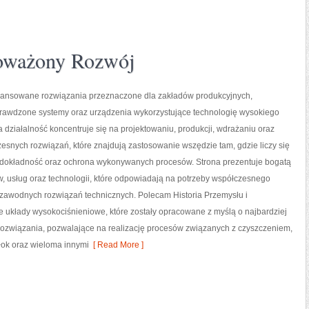
oważony Rozwój
nsowane rozwiązania przeznaczone dla zakładów produkcyjnych,
prawdzone systemy oraz urządzenia wykorzystujące technologię wysokiego
a działalność koncentruje się na projektowaniu, produkcji, wdrażaniu oraz
snych rozwiązań, które znajdują zastosowanie wszędzie tam, gdzie liczy się
dokładność oraz ochrona wykonywanych procesów. Strona prezentuje bogatą
w, usług oraz technologii, które odpowiadają na potrzeby współczesnego
ezawodnych rozwiązań technicznych. Polecam Historia Przemysłu i
e układy wysokociśnieniowe, które zostały opracowane z myślą o najbardziej
związania, pozwalające na realizację procesów związanych z czyszczeniem,
łok oraz wieloma innymi
[ Read More ]