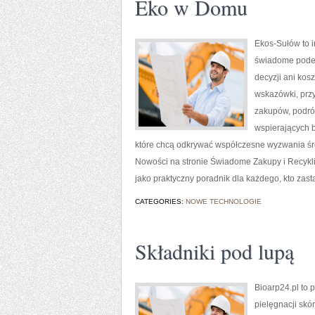
Eko w Domu
Ekos-Sułów to i
świadome podej
decyzji ani kos
wskazówki, prz
zakupów, podróż
wspierających b
które chcą odkrywać współczesne wyzwania śro
Nowości na stronie Świadome Zakupy i Recykli
jako praktyczny poradnik dla każdego, kto zast
CATEGORIES:
NOWE TECHNOLOGIE
Składniki pod lupą
Bioarp24.pl to 
pielęgnacji skó