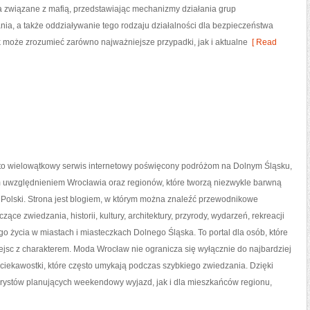
ia związane z mafią, przedstawiając mechanizmy działania grup
ania, a także oddziaływanie tego rodzaju działalności dla bezpieczeństwa
ik może zrozumieć zarówno najważniejsze przypadki, jak i aktualne
[ Read
o wielowątkowy serwis internetowy poświęcony podróżom na Dolnym Śląsku,
 uwzględnieniem Wrocławia oraz regionów, które tworzą niezwykle barwną
 Polski. Strona jest blogiem, w którym można znaleźć przewodnikowe
ące zwiedzania, historii, kultury, architektury, przyrody, wydarzeń, rekreacji
o życia w miastach i miasteczkach Dolnego Śląska. To portal dla osób, które
ejsc z charakterem. Moda Wrocław nie ogranicza się wyłącznie do najbardziej
 ciekawostki, które często umykają podczas szybkiego zwiedzania. Dzięki
rystów planujących weekendowy wyjazd, jak i dla mieszkańców regionu,