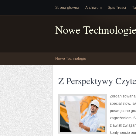
Strona główna
Archiwum
Spis Treści
Ta
Nowe Technologi
Nowe Technologie
Z Perspektywy Czyte
Zorganizowana 
specjalistów, j
poświęcone grup
zagrożeniom. Se
zjawisk związa
kontynencie eur