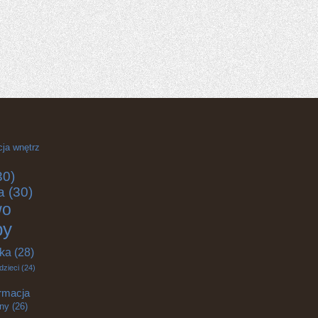
cja wnętrz
30)
a
(30)
wo
by
yka
(28)
dzieci
(24)
rmacja
zny
(26)