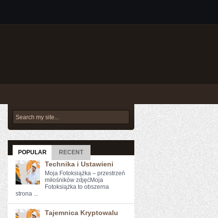
POPULAR
RECENT
Technika i Ustawieni
Moja Fotoksiążka – przestrzeń
miłośników zdjęćMoja
Fotoksiążka to obszerna
strona ...
Tajemnica Kryptowalu