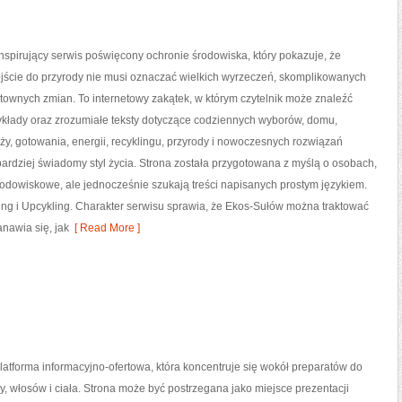
nspirujący serwis poświęcony ochronie środowiska, który pokazuje, że
ście do przyrody nie musi oznaczać wielkich wyrzeczeń, skomplikowanych
ztownych zmian. To internetowy zakątek, w którym czytelnik może znaleźć
ykłady oraz zrozumiałe teksty dotyczące codziennych wyborów, domu,
y, gotowania, energii, recyklingu, przyrody i nowoczesnych rozwiązań
ardziej świadomy styl życia. Strona została przygotowana z myślą o osobach,
dowiskowe, ale jednocześnie szukają treści napisanych prostym językiem.
ng i Upcykling. Charakter serwisu sprawia, że Ekos-Sułów można traktować
anawia się, jak
[ Read More ]
platforma informacyjno-ofertowa, która koncentruje się wokół preparatów do
ry, włosów i ciała. Strona może być postrzegana jako miejsce prezentacji