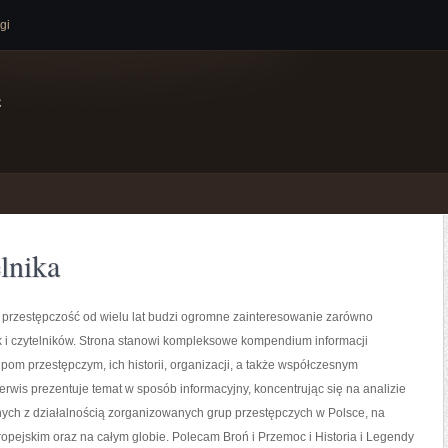
gi
e
lnika
przestępczość od wielu lat budzi ogromne zainteresowanie zarówno
ak i czytelników. Strona stanowi kompleksowe kompendium informacji
om przestępczym, ich historii, organizacji, a także współczesnym
rwis prezentuje temat w sposób informacyjny, koncentrując się na analizie
nych z działalnością zorganizowanych grup przestępczych w Polsce, na
opejskim oraz na całym globie. Polecam Broń i Przemoc i Historia i Legendy