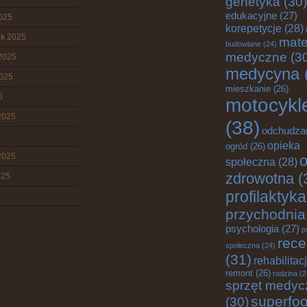
genetyka
(30)
edukacyjne
(27)
2025
korepetycje
(28)
ik 2025
mate
budowlane
(24)
medyczne
(3
2025
medycyna
2025
mieszkanie
(26)
5
motocykl
2025
(38)
odchudza
opieka
ogród
(26)
2025
o
społeczna
(28)
zdrowotna
(
025
profilaktyka
przychodnia
psychologia
(27)
p
rece
społeczna
(24)
(31)
rehabilitac
remont
(26)
rodzina
(2
sprzęt medyc
superfo
(30)