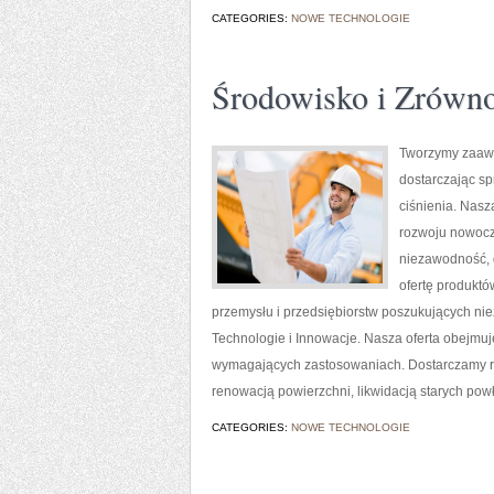
CATEGORIES:
NOWE TECHNOLOGIE
Środowisko i Zrówn
Tworzymy zaawa
dostarczając s
ciśnienia. Nasz
rozwoju nowocze
niezawodność, 
ofertę produktó
przemysłu i przedsiębiorstw poszukujących ni
Technologie i Innowacje. Nasza oferta obejmuj
wymagających zastosowaniach. Dostarczamy ro
renowacją powierzchni, likwidacją starych pow
CATEGORIES:
NOWE TECHNOLOGIE