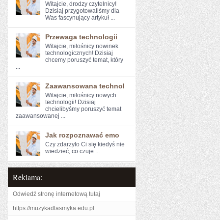
Witajcie, drodzy czytelnicy!
⁢Dzisiaj przygotowaliśmy ​dla
⁣Was fascynujący artykuł ...
Przewaga technologii
Witajcie, miłośnicy nowinek
technologicznych! Dzisiaj
chcemy poruszyć temat, ⁣który
...
Zaawansowana technol
Witajcie, miłośnicy nowych⁢
technologii! Dzisiaj
chcielibyśmy poruszyć temat
zaawansowanej ...
Jak rozpoznawać emo
Czy zdarzyło Ci ‌się kiedyś ⁤nie
wiedzieć, ‍co czuje ...
Reklama:
Odwiedź stronę internetową tutaj
https://muzykadlasmyka.edu.pl