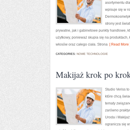
asortymentu dla
wpisuje się w 
Dermokosmetyki
strony jest świ
prywatne, jak i gabinetowe punkty handlowe, k
użytkowy, ponieważ skupia się na produktach, 
włosów oraz całego ciała. Strona
[ Read More 
CATEGORIES:
NOWE TECHNOLOGIE
Makijaż krok po kro
Studio Veriss t
które chcą świa
tematy związane
zarówno praktyc
Uroda i Makijaż
ogranicza się w