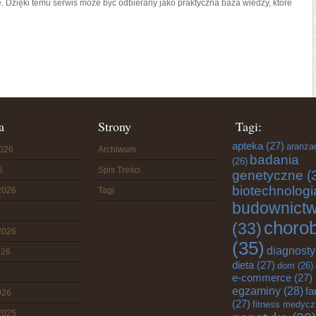
 Dzięki temu serwis może być odbierany jako praktyczna baza wiedzy, które
a
Strony
Tagi:
apteka
(27)
aranża
2026
Archiwum
badania
(26)
6
Spis Treści
genetyczne
(
biotechnologi
2026
Tagi
budownict
choro
(33)
2026
(35)
diagnost
026
dieta
(27)
dom
(26)
e-commerce
(27)
egzaminy
(28)
fa
026
(27)
fitness medyc
2025