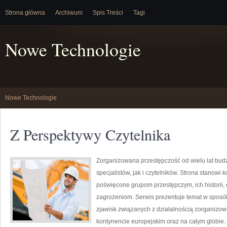
Strona główna
Archiwum
Spis Treści
Tagi
Nowe Technologie
Nowe Technologie
Z Perspektywy Czytelnika
Zorganizowana przestępczość od wielu lat bu
specjalistów, jak i czytelników. Strona stanow
poświęcone grupom przestępczym, ich historii,
zagrożeniom. Serwis prezentuje temat w sposób 
zjawisk związanych z działalnością zorganizo
kontynencie europejskim oraz na całym globie.