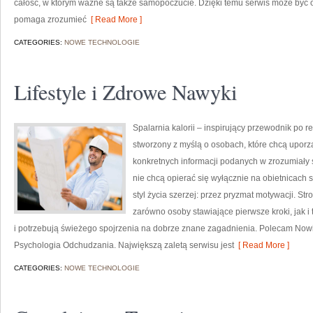
całość, w którym ważne są także samopoczucie. Dzięki temu serwis może być o
pomaga zrozumieć
[ Read More ]
CATEGORIES:
NOWE TECHNOLOGIE
Lifestyle i Zdrowe Nawyki
Spalarnia kalorii – inspirujący przewodnik po re
stworzony z myślą o osobach, które chcą uporz
konkretnych informacji podanych w zrozumiały s
nie chcą opierać się wyłącznie na obietnicach 
styl życia szerzej: przez pryzmat motywacji. S
zarówno osoby stawiające pierwsze kroki, jak i 
i potrzebują świeżego spojrzenia na dobrze znane zagadnienia. Polecam Nowi
Psychologia Odchudzania. Największą zaletą serwisu jest
[ Read More ]
CATEGORIES:
NOWE TECHNOLOGIE