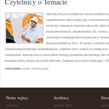
Czytelnicy o Temacie
Internat.com.pl to praktyczny serwis poświęco
zagadnieniom, które wiążą się z codziennym ko
może być ciekawym miejscem dla osób, które ch
bezprzewodowych, światłowodów, 5G, chmury, 
domowych rozwiązań technologicznych. Nowości
Bezpieczeństwo w Sieci. To serwis, w którym in
Zamiast niepotrzebnego komplikowania, czytelnik może znaleźć tu praktyczne
rozwiązania. Internat.com.pl może pełnić funkcję poradnika dla każdego, kto c
tematyka strony skupia się wokół internetu. Znajdują się tu treści dotyczące
[ R
CATEGORIES:
NOWE TECHNOLOGIE
Nowe wpisy:
Archiwa
Stro
Dietetyka
sierpień 2026
Arch