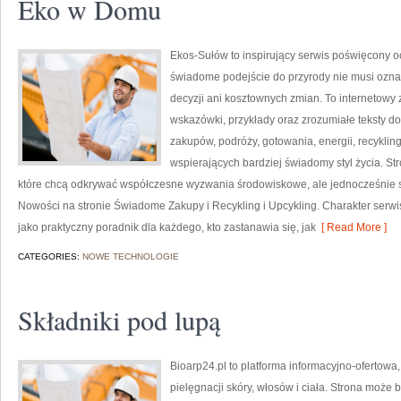
Eko w Domu
Ekos-Sułów to inspirujący serwis poświęcony o
świadome podejście do przyrody nie musi ozn
decyzji ani kosztownych zmian. To internetowy 
wskazówki, przykłady oraz zrozumiałe teksty 
zakupów, podróży, gotowania, energii, recykli
wspierających bardziej świadomy styl życia. S
które chcą odkrywać współczesne wyzwania środowiskowe, ale jednocześnie sz
Nowości na stronie Świadome Zakupy i Recykling i Upcykling. Charakter serw
jako praktyczny poradnik dla każdego, kto zastanawia się, jak
[ Read More ]
CATEGORIES:
NOWE TECHNOLOGIE
Składniki pod lupą
Bioarp24.pl to platforma informacyjno-ofertowa
pielęgnacji skóry, włosów i ciała. Strona może 