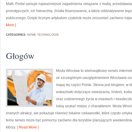
Mafii. Portal opisuje najważniejsze zagadnienia związane z mafią, przedstaw
przestępczych, ich hierarchię, źródła finansowania, a także oddziaływanie teg
publicznego. Dzięki licznym artykułom czytelnik może zrozumieć zarówno najwa
More ]
CATEGORIES:
NOWE TECHNOLOGIE
Głogów
Moda Wrocław to wielowątkowy serwis interne
ze szczególnym uwzględnieniem Wrocławia ora
mapę tej części Polski. Strona jest blogiem, 
wskazówki dotyczące zwiedzania, historii, kultur
oraz codziennego życia w miastach i miasteczka
lubią szukać miejsc z charakterem. Moda Wrocł
znanych atrakcji, ale pokazuje również lokalne ciekawostki, które często umy
temu serwis może być pomocny zarówno dla turystów planujących weekendowy 
którzy
[ Read More ]