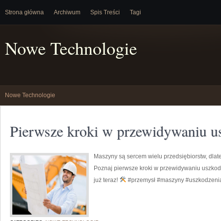
Strona główna
Archiwum
Spis Treści
Tagi
Nowe Technologie
Nowe Technologie
Pierwsze kroki w przewidywaniu 
Maszyny są sercem wielu przedsiębiorstw, dlat
Poznaj pierwsze kroki w przewidywaniu uszkod
już teraz!
#przemysł #maszyny #uszkodzenia