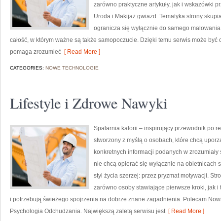
zarówno praktyczne artykuły, jak i wskazówki pr
Uroda i Makijaż gwiazd. Tematyka strony skupia
ogranicza się wyłącznie do samego malowania t
całość, w którym ważne są także samopoczucie. Dzięki temu serwis może być o
pomaga zrozumieć
[ Read More ]
CATEGORIES:
NOWE TECHNOLOGIE
Lifestyle i Zdrowe Nawyki
Spalarnia kalorii – inspirujący przewodnik po re
stworzony z myślą o osobach, które chcą uporz
konkretnych informacji podanych w zrozumiały s
nie chcą opierać się wyłącznie na obietnicach 
styl życia szerzej: przez pryzmat motywacji. S
zarówno osoby stawiające pierwsze kroki, jak i 
i potrzebują świeżego spojrzenia na dobrze znane zagadnienia. Polecam Nowi
Psychologia Odchudzania. Największą zaletą serwisu jest
[ Read More ]