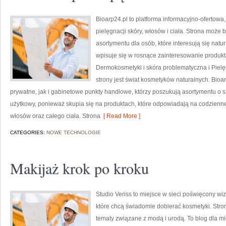
Bioarp24.pl to platforma informacyjno-ofertowa
pielęgnacji skóry, włosów i ciała. Strona może 
asortymentu dla osób, które interesują się natu
wpisuje się w rosnące zainteresowanie produk
Dermokosmetyki i skóra problematyczna i Piel
strony jest świat kosmetyków naturalnych. Bio
prywatne, jak i gabinetowe punkty handlowe, którzy poszukują asortymentu o s
użytkowy, ponieważ skupia się na produktach, które odpowiadają na codzienne
włosów oraz całego ciała. Strona
[ Read More ]
CATEGORIES:
NOWE TECHNOLOGIE
Makijaż krok po kroku
Studio Veriss to miejsce w sieci poświęcony w
które chcą świadomie dobierać kosmetyki. Strona
tematy związane z modą i urodą. To blog dla m