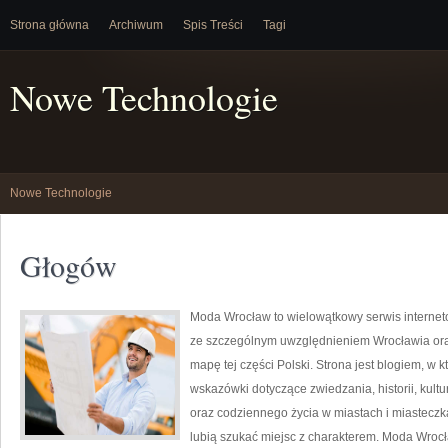
Strona główna
Archiwum
Spis Treści
Tagi
Nowe Technologie
Nowe Technologie
Głogów
Moda Wrocław to wielowątkowy serwis interne
ze szczególnym uwzględnieniem Wrocławia ora
mapę tej części Polski. Strona jest blogiem, 
wskazówki dotyczące zwiedzania, historii, kultur
oraz codziennego życia w miastach i miasteczka
lubią szukać miejsc z charakterem. Moda Wrocł