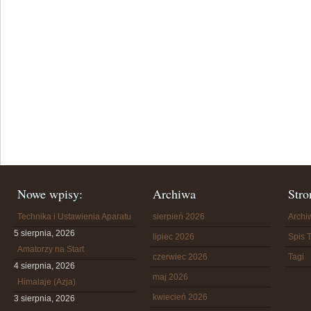
Nowe wpisy:
Archiwa
Stro
Technika i Ustawienia Aparatu
sierpień 2026
Arch
5 sierpnia, 2026
lipiec 2026
Spis T
Amatorzy na Start
czerwiec 2026
Tagi
4 sierpnia, 2026
maj 2026
Himalaje (Azja)
kwiecień 2026
3 sierpnia, 2026