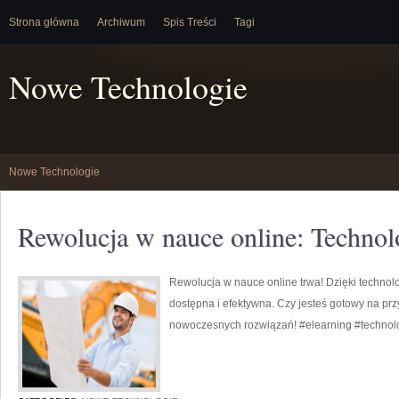
Strona główna
Archiwum
Spis Treści
Tagi
Nowe Technologie
Nowe Technologie
Rewolucja w nauce online: Technol
Rewolucja w nauce online trwa! Dzięki technol
dostępna i efektywna. Czy jesteś gotowy na prz
nowoczesnych rozwiązań! #elearning #technol