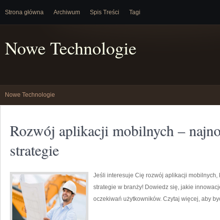
Strona główna
Archiwum
Spis Treści
Tagi
Nowe Technologie
Nowe Technologie
Rozwój aplikacji mobilnych – najno
strategie
Jeśli interesuje Cię rozwój aplikacji mobilnych
strategie w branży! Dowiedz się, jakie innowacj
oczekiwań użytkowników. Czytaj więcej, aby by