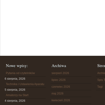
Nowe wpisy:
Archiwa
Stro
Pytania od czytelników
sierpień 2026
Arch
6 sierpnia, 2026
lipiec 2026
Spis T
Technika i Ustawienia Aparatu
czerwiec 2026
Tagi
5 sierpnia, 2026
maj 2026
Amatorzy na Start
kwiecień 2026
4 sierpnia, 2026