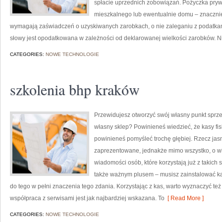
spłacie uprzednich zobowiązań. Pożyczka pryw
mieszkalnego lub ewentualnie domu – znacznie 
wymagają zaświadczeń o uzyskiwanych zarobkach, o nie zaleganiu z podatkami 
słowy jest opodatkowana w zależności od deklarowanej wielkości zarobków. 
CATEGORIES:
NOWE TECHNOLOGIE
szkolenia bhp kraków
Przewidujesz otworzyć swój własny punkt sprz
własny sklep? Powinieneś wiedzieć, że kasy fis
powinieneś pomyśleć trochę głębiej. Rzecz jas
zaprezentowane, jednakże mimo wszystko, o wiel
wiadomości osób, które korzystają już z takich 
także ważnym plusem – musisz zainstalować kas
do tego w pełni znaczenia tego zdania. Korzystając z kas, warto wyznaczyć te
współpraca z serwisami jest jak najbardziej wskazana. To
[ Read More ]
CATEGORIES:
NOWE TECHNOLOGIE