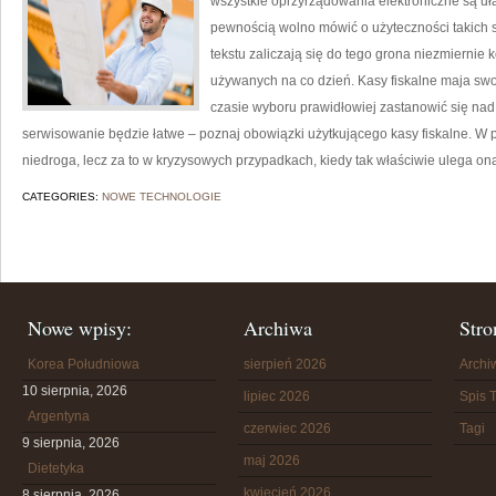
wszystkie oprzyrządowania elektroniczne są u
pewnością wolno mówić o użyteczności takich s
tekstu zaliczają się do tego grona niezmiernie
używanych na co dzień. Kasy fiskalne maja swo
czasie wyboru prawidłowiej zastanowić się nad 
serwisowanie będzie łatwe – poznaj obowiązki użytkującego kasy fiskalne. W 
niedroga, lecz za to w kryzysowych przypadkach, kiedy tak właściwie ulega ona
CATEGORIES:
NOWE TECHNOLOGIE
Nowe wpisy:
Archiwa
Stro
Korea Południowa
sierpień 2026
Arch
10 sierpnia, 2026
lipiec 2026
Spis T
Argentyna
czerwiec 2026
Tagi
9 sierpnia, 2026
maj 2026
Dietetyka
kwiecień 2026
8 sierpnia, 2026