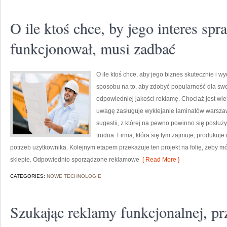
O ile ktoś chce, by jego interes spr
funkcjonował, musi zadbać
O ile ktoś chce, aby jego biznes skutecznie i 
sposobu na to, aby zdobyć popularność dla swo
odpowiedniej jakości reklamę. Chociaż jest wie
uwagę zasługuje wyklejanie laminatów warszawa
sugestii, z której na pewno powinno się posłuży
trudna. Firma, która się tym zajmuje, produkuj
potrzeb użytkownika. Kolejnym etapem przekazuje ten projekt na folię, żeby m
sklepie. Odpowiednio sporządzone reklamowe
[ Read More ]
CATEGORIES:
NOWE TECHNOLOGIE
Szukając reklamy funkcjonalnej, pr