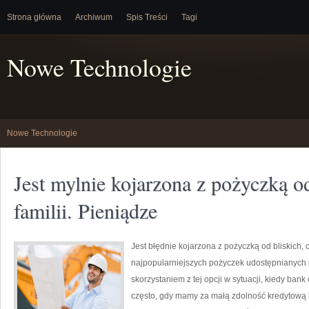
Strona główna
Archiwum
Spis Treści
Tagi
Nowe Technologie
Nowe Technologie
Jest mylnie kojarzona z pożyczką o
familii. Pieniądze
Jest błędnie kojarzona z pożyczką od bliskich, c
najpopularniejszych pożyczek udostępnianych 
skorzystaniem z tej opcji w sytuacji, kiedy ban
często, gdy mamy za małą zdolność kredytową 