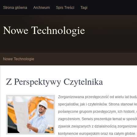
Strona główna
Archiwum
Spis Treści
Tagi
Nowe Technologie
Nowe Technologie
Z Perspektywy Czytelnika
Zorganizowana przestępczość od wielu lat bu
specjalistów, jak i czytelników. Strona stanow
poświęcone grupom przestępczym, ich historii,
zagrożeniom. Serwis prezentuje temat w sposób 
zjawisk związanych z działalnością zorganizo
kontynencie europejskim oraz na całym globie.