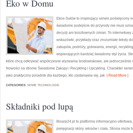
Eko w Domu
Ekos-Sułów to inspirujący serwis poświęcony o
świadome podejście do przyrody nie musi ozn
decyzji ani kosztownych zmian. To internetowy 
wskazówki, przykłady oraz zrozumiałe teksty 
zakupów, podróży, gotowania, energii, recykli
wspierających bardziej świadomy styl życia. S
które chcą odkrywać współczesne wyzwania środowiskowe, ale jednocześnie sz
Nowości na stronie Świadome Zakupy i Recykling i Upcykling. Charakter serw
jako praktyczny poradnik dla każdego, kto zastanawia się, jak
[ Read More ]
CATEGORIES:
NOWE TECHNOLOGIE
Składniki pod lupą
Bioarp24.pl to platforma informacyjno-ofertowa
pielęgnacji skóry, włosów i ciała. Strona może 