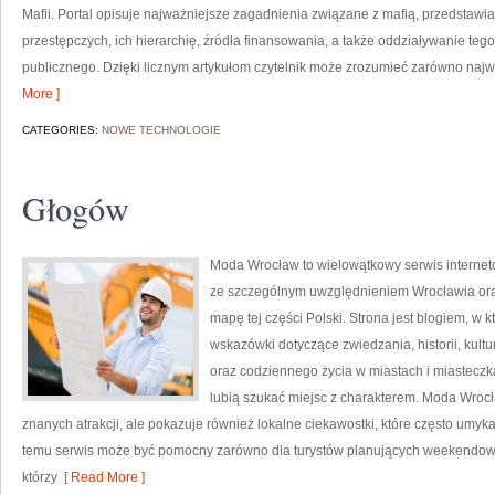
Mafii. Portal opisuje najważniejsze zagadnienia związane z mafią, przedstaw
przestępczych, ich hierarchię, źródła finansowania, a także oddziaływanie teg
publicznego. Dzięki licznym artykułom czytelnik może zrozumieć zarówno najwa
More ]
CATEGORIES:
NOWE TECHNOLOGIE
Głogów
Moda Wrocław to wielowątkowy serwis interne
ze szczególnym uwzględnieniem Wrocławia ora
mapę tej części Polski. Strona jest blogiem, 
wskazówki dotyczące zwiedzania, historii, kultur
oraz codziennego życia w miastach i miasteczka
lubią szukać miejsc z charakterem. Moda Wrocł
znanych atrakcji, ale pokazuje również lokalne ciekawostki, które często umy
temu serwis może być pomocny zarówno dla turystów planujących weekendowy 
którzy
[ Read More ]