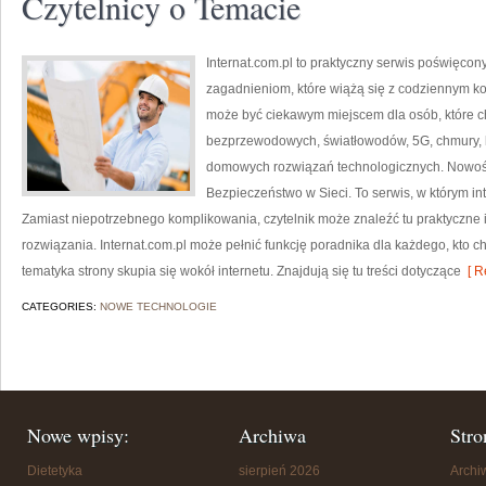
Czytelnicy o Temacie
Internat.com.pl to praktyczny serwis poświęco
zagadnieniom, które wiążą się z codziennym ko
może być ciekawym miejscem dla osób, które ch
bezprzewodowych, światłowodów, 5G, chmury, 
domowych rozwiązań technologicznych. Nowości
Bezpieczeństwo w Sieci. To serwis, w którym in
Zamiast niepotrzebnego komplikowania, czytelnik może znaleźć tu praktyczne
rozwiązania. Internat.com.pl może pełnić funkcję poradnika dla każdego, kto c
tematyka strony skupia się wokół internetu. Znajdują się tu treści dotyczące
[ R
CATEGORIES:
NOWE TECHNOLOGIE
Nowe wpisy:
Archiwa
Stro
Dietetyka
sierpień 2026
Arch