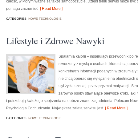
całość, w którym ważne są także samopoczucie. Dzięki temu serwis może być o
pomaga zrozumieć
[ Read More ]
CATEGORIES:
NOWE TECHNOLOGIE
Lifestyle i Zdrowe Nawyki
Spalarnia kalorii – inspirujący przewodnik po re
stworzony z myślą o osobach, które chcą uporz
konkretnych informacji podanych w zrozumiały s
nie chcą opierać się wyłącznie na obietnicach 
styl życia szerzej: przez pryzmat motywacji. S
zarówno osoby stawiające pierwsze kroki, jak i 
i potrzebują świeżego spojrzenia na dobrze znane zagadnienia. Polecam Nowi
Psychologia Odchudzania. Największą zaletą serwisu jest
[ Read More ]
CATEGORIES:
NOWE TECHNOLOGIE