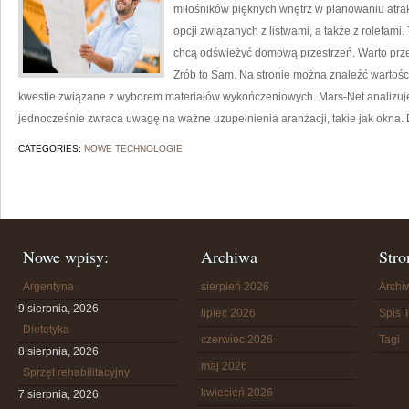
miłośników pięknych wnętrz w planowaniu atrak
opcji związanych z listwami, a także z roletam
chcą odświeżyć domową przestrzeń. Warto przec
Zrób to Sam. Na stronie można znaleźć wartoś
kwestie związane z wyborem materiałów wykończeniowych. Mars-Net analizuje
jednocześnie zwraca uwagę na ważne uzupełnienia aranżacji, takie jak okna. D
CATEGORIES:
NOWE TECHNOLOGIE
Nowe wpisy:
Archiwa
Stro
Argentyna
sierpień 2026
Arch
9 sierpnia, 2026
lipiec 2026
Spis T
Dietetyka
czerwiec 2026
Tagi
8 sierpnia, 2026
maj 2026
Sprzęt rehabilitacyjny
kwiecień 2026
7 sierpnia, 2026