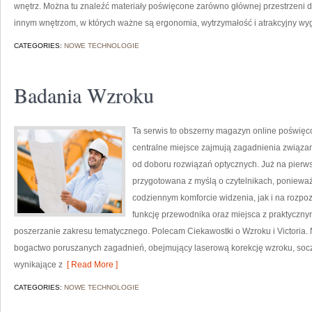
wnętrz. Można tu znaleźć materiały poświęcone zarówno głównej przestrzeni dzie
innym wnętrzom, w których ważne są ergonomia, wytrzymałość i atrakcyjny wygl
CATEGORIES:
NOWE TECHNOLOGIE
Badania Wzroku
Ta serwis to obszerny magazyn online poświęco
centralne miejsce zajmują zagadnienia związane
od doboru rozwiązań optycznych. Już na pierwsz
przygotowana z myślą o czytelnikach, ponieważ
codziennym komforcie widzenia, jak i na rozpo
funkcję przewodnika oraz miejsca z praktyczny
poszerzanie zakresu tematycznego. Polecam Ciekawostki o Wzroku i Victoria. N
bogactwo poruszanych zagadnień, obejmujący laserową korekcję wzroku, socz
wynikające z
[ Read More ]
CATEGORIES:
NOWE TECHNOLOGIE