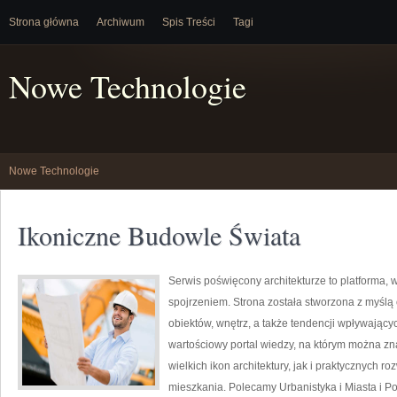
Strona główna
Archiwum
Spis Treści
Tagi
Nowe Technologie
Nowe Technologie
Ikoniczne Budowle Świata
Serwis poświęcony architekturze to platforma, 
spojrzeniem. Strona została stworzona z myślą
obiektów, wnętrz, a także tendencji wpływającyc
wartościowy portal wiedzy, na którym można z
wielkich ikon architektury, jak i praktycznych
mieszkania. Polecamy Urbanistyka i Miasta i Por