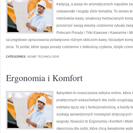
tradycją, a pasja do aromatycznych napojów z
ciekawostki i bogaty zbiór tematów. To serwis t
miłośników kawy, smakoszy herbacianych kompozy
poszerzyć swoją wiedzę codzienne rytuały zw
Polecam Porady i Triki Kawowe i Kawiarnie i M
szczegółowe opracowania poświęcone różnym obliczom kawy, liściastym kompoz
picia. To portal, które spaja porady codzienne z lekkością czytania, dzięki cz
CATEGORIES:
NOWE TECHNOLOGIE
Ergonomia i Komfort
Italsystem to nowoczesna witryna online, która 
praktycznych wskazówkach dla osób urządzając
estetyka łączy się z funkcjonalnością, a każdy t
szukają sprawdzonych rozwiązań dotyczących 
wygody. Nowości to Ergonomia i Komfort i Mebl
stworzona dla osób, które chcą świadomie wyb