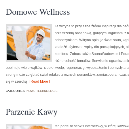
Domowe Wellness
Ta witryna to przyjazne źródło inspiracji dla osób
przestrzenią basenową, gorącymi kąpielami z 
odpoczynkiem. Witryna opisuje świat saun, ką
znaleźć użyteczne wpisy dla początkujących, 
komfortu. Zobacz także SaunaWadowice i Poradni
różnorodność tematów. Serwis nie ogranicza s
obejmuje wiele wątków: ciepło, wodę, regenerację, wyposażenie i pomysły ar
stronę może zgłębiać świat relaksu z różnych perspektyw, zamiast ograniczać 
się w szeroką
[ Read More ]
CATEGORIES:
NOWE TECHNOLOGIE
Parzenie Kawy
ten portal to serwis internetowy, w której kaw