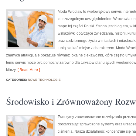
Moda Wrocław to wielowątkowy serwis interne
ze szczególnym uwzględnieniem Wrocławia ora
mapę tej części Polski. Strona jest blogiem, 
wskazówki dotyczące zwiedzania, historii, kultur
oraz codziennego życia w miastach i miasteczka
lubią szukać miejsc z charakterem. Moda Wrocł
znanych atrakcji, ale pokazuje również lokalne ciekawostki, które często umy
temu serwis może być pomocny zarówno dla turystów planujących weekendowy 
którzy
[ Read More ]
CATEGORIES:
NOWE TECHNOLOGIE
Środowisko i Zrównoważony Rozw
Tworzymy zaawansowane rozwiązania przeznac
dostarczając sprawdzone systemy oraz urządze
ciśnienia. Nasza działalność koncentruje się n