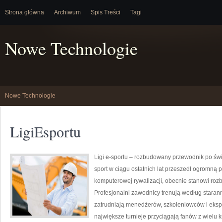
Strona główna
Archiwum
Spis Treści
Tagi
Nowe Technologie
Nowe Technologie
LigiEsportu
Ligi e-sportu – rozbudowany przewodnik po świec
sport w ciągu ostatnich lat przeszedł ogromną 
komputerowej rywalizacji, obecnie stanowi roz
Profesjonalni zawodnicy trenują według stara
zatrudniają menedżerów, szkoleniowców i eksp
największe turnieje przyciągają fanów z wielu k