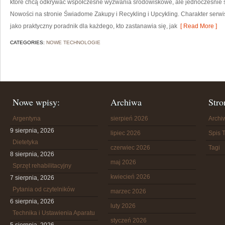
które chcą odkrywać współczesne wyzwania środowiskowe, ale jednocześnie sz
Nowości na stronie Świadome Zakupy i Recykling i Upcykling. Charakter serw
jako praktyczny poradnik dla każdego, kto zastanawia się, jak
[ Read More ]
CATEGORIES:
NOWE TECHNOLOGIE
Nowe wpisy:
Archiwa
Stro
Argentyna
sierpień 2026
Arch
9 sierpnia, 2026
lipiec 2026
Spis T
Dietetyka
czerwiec 2026
Tagi
8 sierpnia, 2026
maj 2026
Sprzęt rehabilitacyjny
kwiecień 2026
7 sierpnia, 2026
Pytania od czytelników
marzec 2026
6 sierpnia, 2026
luty 2026
Technika i Ustawienia Aparatu
styczeń 2026