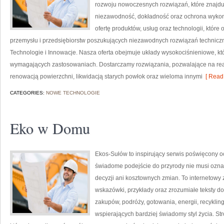
rozwoju nowoczesnych rozwiązań, które znajduj
niezawodność, dokładność oraz ochrona wykon
ofertę produktów, usług oraz technologii, któ
przemysłu i przedsiębiorstw poszukujących niezawodnych rozwiązań techniczn
Technologie i Innowacje. Nasza oferta obejmuje układy wysokociśnieniowe, kt
wymagających zastosowaniach. Dostarczamy rozwiązania, pozwalające na rea
renowacją powierzchni, likwidacją starych powłok oraz wieloma innymi
[ Read 
CATEGORIES:
NOWE TECHNOLOGIE
Eko w Domu
Ekos-Sułów to inspirujący serwis poświęcony o
świadome podejście do przyrody nie musi ozn
decyzji ani kosztownych zmian. To internetowy 
wskazówki, przykłady oraz zrozumiałe teksty 
zakupów, podróży, gotowania, energii, recykli
wspierających bardziej świadomy styl życia. S