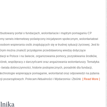
ozbudowany portal o fundacjach, wolontariacie i mądrym pomaganiu CP
erny serwis internetowy poświęcony inicjatywom społecznym, wolontariatowi
sobom wspierania osób znajdujących się w trudnej sytuacji życiowej. Jest to
którym można znaleźć przystępnie przedstawioną wiedzę dotyczące
ndacji w Polsce i na świecie, organizowania pomocy, pozyskiwania środków,
iórek, współpracy z darczyńcami oraz angażowania wolontariuszy. Tematyka
świata dobroczynności, historie podopiecznych, poradniki dla fundacji,
echnologie wspierające pomaganie, wolontariat oraz odpowiedzi na pytania
ji pozarządowych. Polecam Aktualności i Wydarzenia i Zbiórki
[ Read More ]
lnika