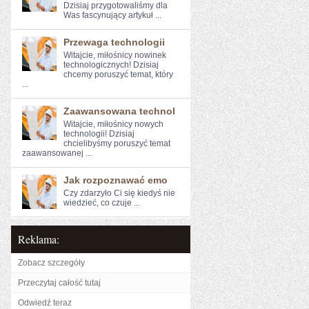
⁢Dzisiaj przygotowaliśmy ​dla
⁣Was fascynujący artykuł ...
Przewaga technologii
Witajcie, miłośnicy nowinek
technologicznych! Dzisiaj
chcemy poruszyć temat, ⁣który
...
Zaawansowana technol
Witajcie, miłośnicy nowych⁢
technologii! Dzisiaj
chcielibyśmy poruszyć temat
zaawansowanej ...
Jak rozpoznawać emo
Czy zdarzyło Ci ‌się kiedyś ⁤nie
wiedzieć, ‍co czuje ...
Reklama:
Zobacz szczegóły
Przeczytaj całość tutaj
Odwiedź teraz