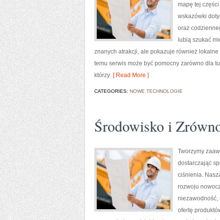
mapę tej części
wskazówki dotycz
oraz codzienneg
lubią szukać mi
znanych atrakcji, ale pokazuje również lokalne
temu serwis może być pomocny zarówno dla tu
którzy
[ Read More ]
CATEGORIES:
NOWE TECHNOLOGIE
Środowisko i Zrówn
Tworzymy zaawa
dostarczając s
ciśnienia. Nasz
rozwoju nowocze
niezawodność, 
ofertę produktó