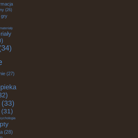
rmacja
zny
(26)
gry
materiały
riały
0)
(34)
e
nie
(27)
pieka
32)
(33)
(31)
sychologia
pty
ja
(28)
4)