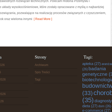
ezawodnych rozwiązań technicznych. Polecam Historia Przemysłu i
e układy wysokociśnieniowe, które zostały opracowane z myślą o najbardziej
związania, pozwalające na realizację procesów związanych z czyszczeniem,
łok oraz wieloma innymi
[ Read More ]
a
Strony
Tagi:
apteka
(27)
aranża
2026
Archiwum
badania
(26)
6
Spis Treści
genetyczne
(
biotechnologi
2026
Tagi
budownict
choro
(33)
2026
(35)
diagnost
026
dieta
(27)
dom
(26)
e-commerce
(27)