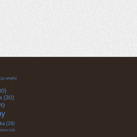
cja wnętrz
30)
a
(30)
wo
by
yka
(28)
dzieci
(24)