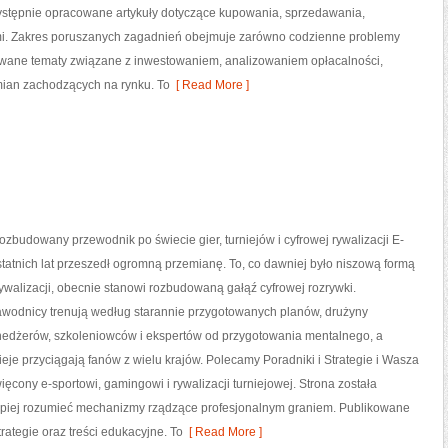
ystępnie opracowane artykuły dotyczące kupowania, sprzedawania,
i. Zakres poruszanych zagadnień obejmuje zarówno codzienne problemy
nsowane tematy związane z inwestowaniem, analizowaniem opłacalności,
an zachodzących na rynku. To
[ Read More ]
 rozbudowany przewodnik po świecie gier, turniejów i cyfrowej rywalizacji E-
statnich lat przeszedł ogromną przemianę. To, co dawniej było niszową formą
walizacji, obecnie stanowi rozbudowaną gałąź cyfrowej rozrywki.
zawodnicy trenują według starannie przygotowanych planów, drużyny
nedżerów, szkoleniowców i ekspertów od przygotowania mentalnego, a
ieje przyciągają fanów z wielu krajów. Polecamy Poradniki i Strategie i Wasza
ięcony e-sportowi, gamingowi i rywalizacji turniejowej. Strona została
lepiej rozumieć mechanizmy rządzące profesjonalnym graniem. Publikowane
ategie oraz treści edukacyjne. To
[ Read More ]