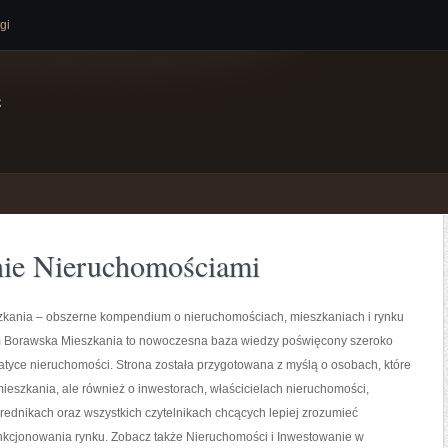
gi
e
nie Nieruchomościami
kania – obszerne kompendium o nieruchomościach, mieszkaniach i rynku
Borawska Mieszkania to nowoczesna baza wiedzy poświęcony szeroko
tyce nieruchomości. Strona została przygotowana z myślą o osobach, które
ieszkania, ale również o inwestorach, właścicielach nieruchomości,
ednikach oraz wszystkich czytelnikach chcących lepiej zrozumieć
kcjonowania rynku. Zobacz także Nieruchomości i Inwestowanie w