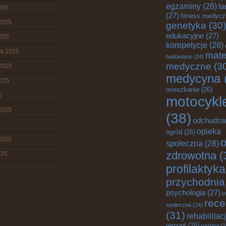
egzaminy
(28)
fa
026
(27)
fitness medyc
2025
genetyka
(30)
edukacyjne
(27)
2025
korepetycje
(28)
ik 2025
mate
budowlane
(24)
medyczne
(3
2025
medycyna
2025
mieszkanie
(26)
5
motocykl
2025
(38)
odchudza
opieka
ogród
(26)
2025
o
społeczna
(28)
zdrowotna
(
025
profilaktyka
przychodnia
psychologia
(27)
p
rece
społeczna
(24)
(31)
rehabilitac
remont
(26)
rodzina
(2