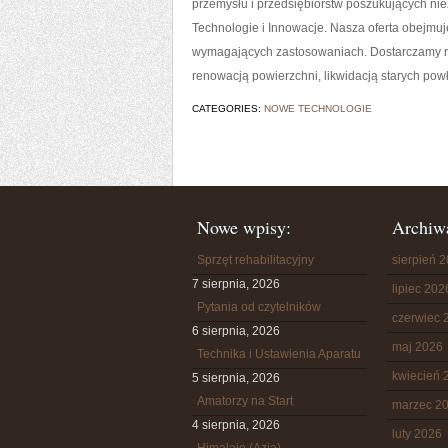
przemysłu i przedsiębiorstw poszukujących ni
Technologie i Innowacje. Nasza oferta obejmuj
wymagających zastosowaniach. Dostarczamy ro
renowacją powierzchni, likwidacją starych pow
CATEGORIES:
NOWE TECHNOLOGIE
Nowe wpisy:
Archiw
Sprzęt rehabilitacyjny
sierpień 
7 sierpnia, 2026
lipiec 202
Pytania od czytelników
czerwiec 
6 sierpnia, 2026
maj 2026
Technika i Ustawienia Aparatu
kwiecień 
5 sierpnia, 2026
Amatorzy na Start
marzec 2
4 sierpnia, 2026
luty 2026