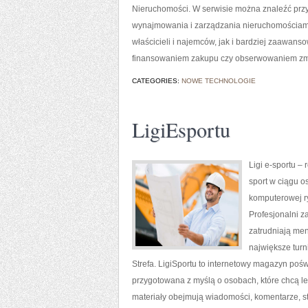
Nieruchomości. W serwisie można znaleźć prz
wynajmowania i zarządzania nieruchomościam
właścicieli i najemców, jak i bardziej zaawa
finansowaniem zakupu czy obserwowaniem zmi
CATEGORIES:
NOWE TECHNOLOGIE
LigiEsportu
Ligi e-sportu –
sport w ciągu o
komputerowej ry
Profesjonalni 
zatrudniają me
największe turn
Strefa. LigiSportu to internetowy magazyn pośw
przygotowana z myślą o osobach, które chcą 
materiały obejmują wiadomości, komentarze, str