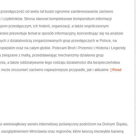
przestępczość od wielu lat budzi ogromne zainteresowanie zarówno
ak i czytelników. Strona stanowi kompleksowe kompendium informacji
om przestępczym, ich historii, organizacji, a także współczesnym
rwis prezentuje temat w sposób informacyjny, koncentrując się na analizie
nych z działalnością zorganizowanych grup przestępczych w Polsce, na
opejskim oraz na całym globie. Polecam Broń i Przemoc i Historia i Legendy
ia związane z mafią, przedstawiając mechanizmy działania grup
ania, a także oddziaływanie tego rodzaju działalności dla bezpieczeństwa
ik może zrozumieć zarówno najważniejsze przypadki, jak i aktualne
[ Read
o wielowątkowy serwis internetowy poświęcony podróżom na Dolnym Śląsku,
 uwzględnieniem Wrocławia oraz regionów, które tworzą niezwykle barwną