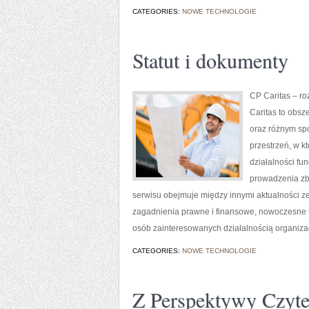
CATEGORIES:
NOWE TECHNOLOGIE
Statut i dokumenty
CP Caritas – r
Caritas to obsz
oraz różnym spo
przestrzeń, w 
działalności fu
prowadzenia zb
serwisu obejmuje między innymi aktualności ze 
zagadnienia prawne i finansowe, nowoczesne t
osób zainteresowanych działalnością organizac
CATEGORIES:
NOWE TECHNOLOGIE
Z Perspektywy Czyte