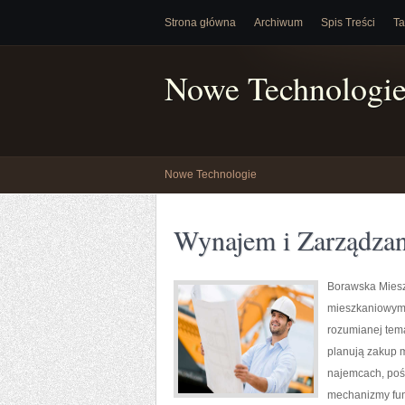
Strona główna
Archiwum
Spis Treści
Ta
Nowe Technologi
Nowe Technologie
Wynajem i Zarządza
Borawska Miesz
mieszkaniowym 
rozumianej tema
planują zakup m
najemcach, pośr
mechanizmy fun