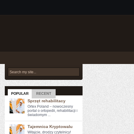
POPULAR
RECENT
Sprzęt rehabilitacy
Ortex Poland – nowoczesny
portal o ortopedii, rehabilitacji i
świadomym ...
Tajemnica Kryptowalu
Witajcie, drodzy czytelnicy!