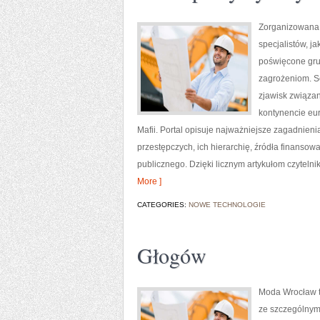
Zorganizowana 
specjalistów, j
poświęcone grup
zagrożeniom. Se
zjawisk związa
kontynencie eur
Mafii. Portal opisuje najważniejsze zagadnien
przestępczych, ich hierarchię, źródła finansow
publicznego. Dzięki licznym artykułom czyteln
More ]
CATEGORIES:
NOWE TECHNOLOGIE
Głogów
Moda Wrocław t
ze szczególnym