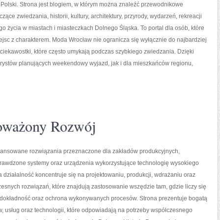
 Polski. Strona jest blogiem, w którym można znaleźć przewodnikowe
ące zwiedzania, historii, kultury, architektury, przyrody, wydarzeń, rekreacji
o życia w miastach i miasteczkach Dolnego Śląska. To portal dla osób, które
ejsc z charakterem. Moda Wrocław nie ogranicza się wyłącznie do najbardziej
 ciekawostki, które często umykają podczas szybkiego zwiedzania. Dzięki
rystów planujących weekendowy wyjazd, jak i dla mieszkańców regionu,
oważony Rozwój
nsowane rozwiązania przeznaczone dla zakładów produkcyjnych,
prawdzone systemy oraz urządzenia wykorzystujące technologię wysokiego
a działalność koncentruje się na projektowaniu, produkcji, wdrażaniu oraz
snych rozwiązań, które znajdują zastosowanie wszędzie tam, gdzie liczy się
dokładność oraz ochrona wykonywanych procesów. Strona prezentuje bogatą
w, usług oraz technologii, które odpowiadają na potrzeby współczesnego