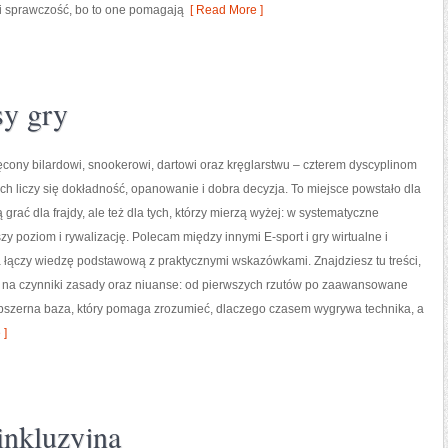
i sprawczość, bo to one pomagają
[ Read More ]
sy gry
ęcony bilardowi, snookerowi, dartowi oraz kręglarstwu – czterem dyscyplinom
rych liczy się dokładność, opanowanie i dobra decyzja. To miejsce powstało dla
 grać dla frajdy, ale też dla tych, którzy mierzą wyżej: w systematyczne
zy poziom i rywalizację. Polecam między innymi E-sport i gry wirtualne i
 łączy wiedzę podstawową z praktycznymi wskazówkami. Znajdziesz tu treści,
ją na czynniki zasady oraz niuanse: od pierwszych rzutów po zaawansowane
to obszerna baza, który pomaga zrozumieć, dlaczego czasem wygrywa technika, a
 ]
inkluzyjna