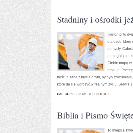
Stadniny i ośrodki je
Ikarion.pl to d
dla osób, któr
pomysły. Całość
pomagają codzie
Ciebie mapą w ś
brakuje. Przeczy
treści pisane z myślą o tym, by były zrozumiałe
które da się wdrożyć w realnym życiu. Serwis
[
CATEGORIES:
NOWE TECHNOLOGIE
Biblia i Pismo Święt
To miejsce stw