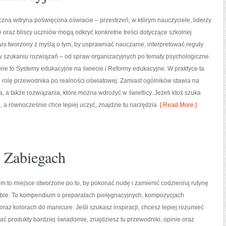
czna witryna poświęcona oświacie – przestrzeń, w którym nauczyciele, liderzy
e oraz bliscy uczniów mogą odkryć konkretne treści dotyczące szkolnej
rwis tworzony z myślą o tym, by usprawniać nauczanie, interpretować reguły
 szukaniu rozwiązań – od spraw organizacyjnych po tematy psychologiczne.
ie to Systemy edukacyjne na świecie i Reformy edukacyjne. W praktyce ta
i rolę przewodnika po realności oświatowej. Zamiast ogólników stawia na
, a także rozwiązania, które można wdrożyć w świetlicy. Jeżeli ktoś szuka
 równocześnie chce lepiej uczyć, znajdzie tu narzędzia
[ Read More ]
o Zabiegach
m to miejsce stworzone po to, by pokonać nudę i zamienić codzienną rutynę
iebie. To kompendium o preparatach pielęgnacyjnych, kompozycjach
raz kolorach do manicure. Jeśli szukasz inspiracji, chcesz lepiej rozumieć
rać produkty bardziej świadomie, znajdziesz tu przewodniki, opinie oraz