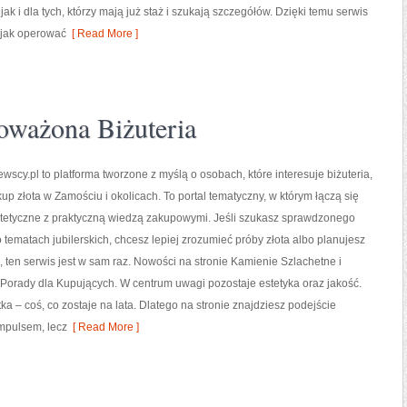
k i dla tych, którzy mają już staż i szukają szczegółów. Dzięki temu serwis
 jak operować
[ Read More ]
oważona Biżuteria
wscy.pl to platforma tworzone z myślą o osobach, które interesuje biżuteria,
kup złota w Zamościu i okolicach. To portal tematyczny, w którym łączą się
tetyczne z praktyczną wiedzą zakupowymi. Jeśli szukasz sprawdzonego
ematach jubilerskich, chcesz lepiej zrozumieć próby złota albo planujesz
 ten serwis jest w sam raz. Nowości na stronie Kamienie Szlachetne i
 Porady dla Kupujących. W centrum uwagi pozostaje estetyka oraz jakość.
tka – coś, co zostaje na lata. Dlatego na stronie znajdziesz podejście
mpulsem, lecz
[ Read More ]