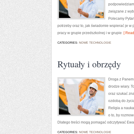
podpowiedziami.
związane z wybo
Polecamy Pytani
potrzeby oraz to, jak świadomie wspierać je w
pracy w grupie przedszkolnej i w grupie
[ Read
CATEGORIES:
NOWE TECHNOLOGIE
Rytuały i obrzędy
Droga z Panem 
drodze wiary. T
oraz szukać zna
ozdobą do życia
Religia a nauka
o to, by rozmo
Dlatego treści mogą pomagać odczytywać Ewan
CATEGORIES:
NOWE TECHNOLOGIE