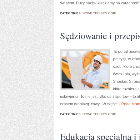
światem. Duży nacisk kładziemy na zaradność 
CATEGORIES:
NOWE TECHNOLOGIE
Sędziowanie i przepi
To portal poświ
precyzji, w któ
osób, które chcą
ćwiczenia, wyżs
Snooker. Strona
które rozbiera
ustawienia. To nie jest tylko opis sportów – 
czasem drobiazg: chwyt. W części
[ Read More
CATEGORIES:
NOWE TECHNOLOGIE
Edukacja specjalna i 