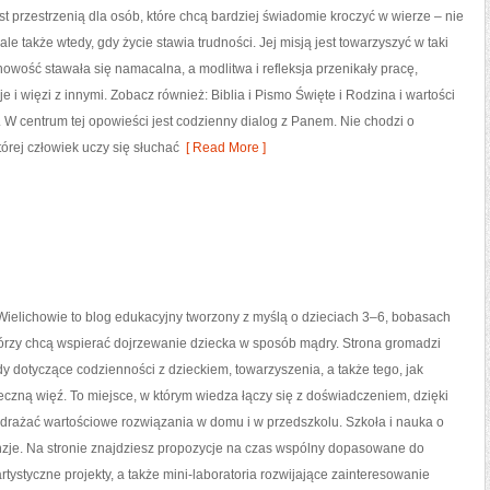
est przestrzenią dla osób, które chcą bardziej świadomie kroczyć w wierze – nie
 ale także wtedy, gdy życie stawia trudności. Jej misją jest towarzyszyć w taki
owość stawała się namacalna, a modlitwa i refleksja przenikały pracę,
e i więzi z innymi. Zobacz również: Biblia i Pismo Święte i Rodzina i wartości
. W centrum tej opowieści jest codzienny dialog z Panem. Nie chodzi o
tórej człowiek uczy się słuchać
[ Read More ]
ielichowie to blog edukacyjny tworzony z myślą o dzieciach 3–6, bobasach
którzy chcą wspierać dojrzewanie dziecka w sposób mądry. Strona gromadzi
y dotyczące codzienności z dzieckiem, towarzyszenia, a także tego, jak
zną więź. To miejsce, w którym wiedza łączy się z doświadczeniem, dzięki
drażać wartościowe rozwiązania w domu i w przedszkolu. Szkoła i nauka o
nzje. Na stronie znajdziesz propozycje na czas wspólny dopasowane do
rtystyczne projekty, a także mini-laboratoria rozwijające zainteresowanie