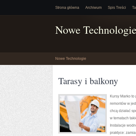
Strona główna
Archiwum
Spis Treści
Ta
Nowe Technologi
Nowe Technologie
Tarasy i balkony
Kursy Marko to 
remontów w jedn
chcą działać sp
w tematach taki
Instalacje wodn
praktyce: zamia