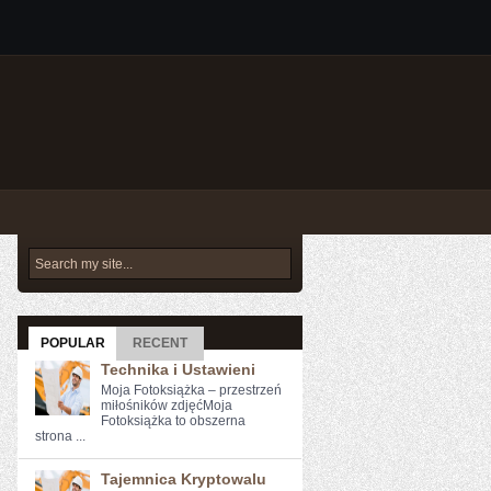
POPULAR
RECENT
Technika i Ustawieni
Moja Fotoksiążka – przestrzeń
miłośników zdjęćMoja
Fotoksiążka to obszerna
strona ...
Tajemnica Kryptowalu