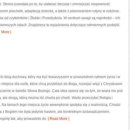
 Strona powstała po to, by ułatwiać decyzje i zmniejszać niepewność
rem placówki, adaptacją dziecka, a także z planowaniem rutyny w rodzinie.
a od czytelników i Żłobki i Przedszkola. W centrum uwagi są najmłodsi – ich
 pierwszych latach. Znajdziesz tu wyjaśnienia dotyczące odmiennych podejść
 More ]
to blog duchowy, który ma być towarzyszem w powszednim rytmem życia i w
o miejsce dla osób, które chcą przybliżyć do Boga, rozwijać więź z Chrystusem
czenie w świetle Słowa Bożego. Cała idea opiera się na tym, że wiara nie jest
, ale drogą, którą można iść chwila po chwili. Warto przeczytać Religia i
. Na łamach tego miejsca życie wewnętrzne spotyka się z realnością. Chodzi
wa z Bogiem nie była jedynie hasłem, ale konkretnym doświadczeniem.
gelię tak, aby prowadziło do
[ Read More ]