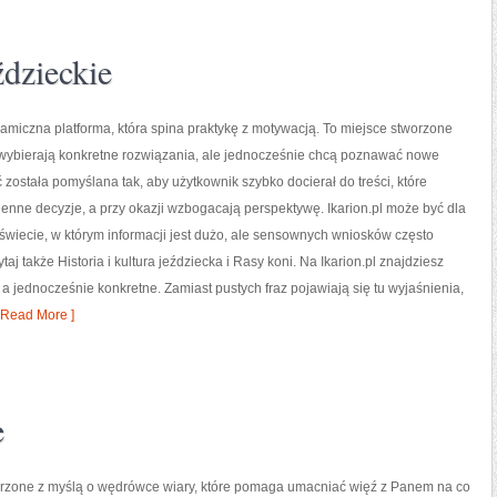
ździeckie
ynamiczna platforma, która spina praktykę z motywacją. To miejsce stworzone
e wybierają konkretne rozwiązania, ale jednocześnie chcą poznawać nowe
 została pomyślana tak, aby użytkownik szybko docierał do treści, które
nne decyzje, a przy okazji wzbogacają perspektywę. Ikarion.pl może być dla
wiecie, w którym informacji jest dużo, ale sensownych wniosków często
taj także Historia i kultura jeździecka i Rasy koni. Na Ikarion.pl znajdziesz
, a jednocześnie konkretne. Zamiast pustych fraz pojawiają się tu wyjaśnienia,
 Read More ]
e
orzone z myślą o wędrówce wiary, które pomaga umacniać więź z Panem na co