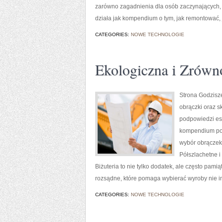
zarówno zagadnienia dla osób zaczynających, ja
działa jak kompendium o tym, jak remontować,
CATEGORIES:
NOWE TECHNOLOGIE
Ekologiczna i Zrówn
Strona Godzisze
obrączki oraz s
podpowiedzi es
kompendium po t
wybór obrączek,
Półszlachetne i
Biżuteria to nie tylko dodatek, ale często pamią
rozsądne, które pomaga wybierać wyroby nie i
CATEGORIES:
NOWE TECHNOLOGIE