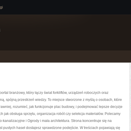
gi
e
portal branżowy, który łączy świat forkliftów, urządzeń roboczych oraz
ą, spójną przestrzeń wiedzy. To miejsce stworzone z myślą o osobach, które
rawniej, rozumieć, jak funkcjonuje plac budowy, i podejmować lepsze decyzje
ch jak obsługa sprzętu, organizacja robót czy selekcja materiałów. Polecamy
o-kanalizacyjne i Ogrody i mała architektura. Strona koncentruje się na
st pustych haseł dostajesz sprawdzone podejście. W treściach pojawiają się