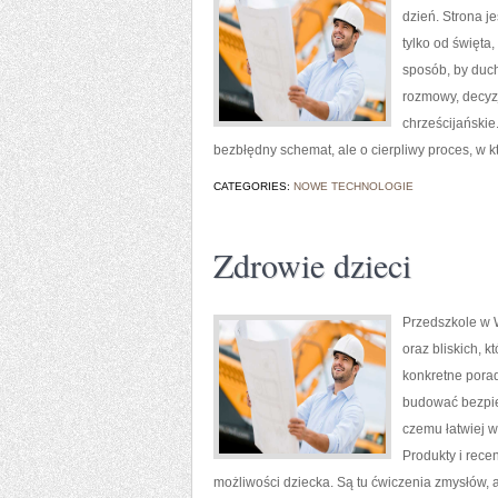
dzień. Strona j
tylko od święta,
sposób, by duch
rozmowy, decyzj
chrześcijańskie
bezbłędny schemat, ale o cierpliwy proces, w k
CATEGORIES:
NOWE TECHNOLOGIE
Zdrowie dzieci
Przedszkole w W
oraz bliskich, 
konkretne porad
budować bezpiec
czemu łatwiej w
Produkty i rece
możliwości dziecka. Są tu ćwiczenia zmysłów, a