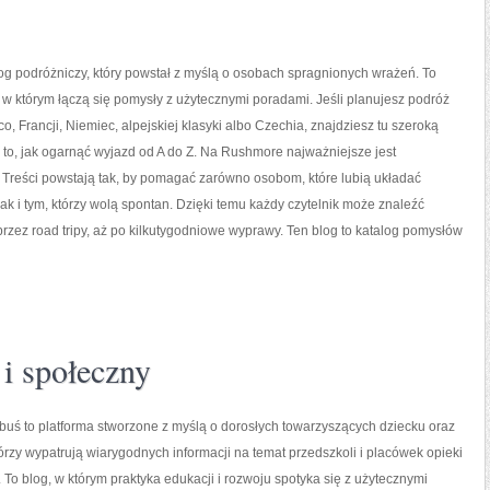
g podróżniczy, który powstał z myślą o osobach spragnionych wrażeń. To
, w którym łączą się pomysły z użytecznymi poradami. Jeśli planujesz podróż
o, Francji, Niemiec, alpejskiej klasyki albo Czechia, znajdziesz tu szeroką
to, jak ogarnąć wyjazd od A do Z. Na Rushmore najważniejsze jest
 Treści powstają tak, by pomagać zarówno osobom, które lubią układać
k i tym, którzy wolą spontan. Dzięki temu każdy czytelnik może znaleźć
przez road tripy, aż po kilkutygodniowe wyprawy. Ten blog to katalog pomysłów
i społeczny
uś to platforma stworzone z myślą o dorosłych towarzyszących dziecku oraz
tórzy wypatrują wiarygodnych informacji na temat przedszkoli i placówek opieki
To blog, w którym praktyka edukacji i rozwoju spotyka się z użytecznymi