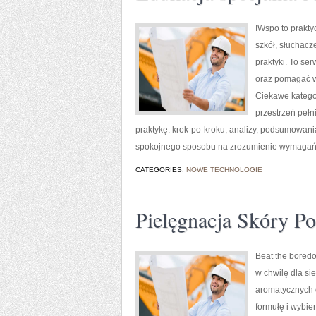
IWspo to prakty
szkół, słuchacz
praktyki. To se
oraz pomagać w
Ciekawe kategor
przestrzeń pełn
praktykę: krok-po-kroku, analizy, podsumowania
spokojnego sposobu na zrozumienie wymagań, a
CATEGORIES:
NOWE TECHNOLOGIE
Pielęgnacja Skóry P
Beat the boredo
w chwilę dla s
aromatycznych o
formułę i wybie