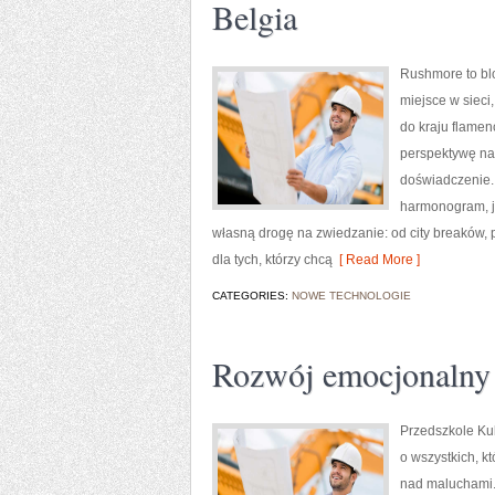
Belgia
Rushmore to blo
miejsce w sieci
do kraju flamenc
perspektywę na 
doświadczenie.
harmonogram, ja
własną drogę na zwiedzanie: od city breaków, 
dla tych, którzy chcą
[ Read More ]
CATEGORIES:
NOWE TECHNOLOGIE
Rozwój emocjonalny 
Przedszkole Kub
o wszystkich, k
nad maluchami. 