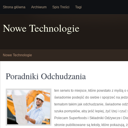
Strona główna
Archiwum
Spis Treści
Tagi
Nowe Technologie
Nowe Technologie
Poradniki Odchudzania
ten serwis to miejsce, które powstało z myślą o
świadomie podejść do siebie i spojrzeć na jed
tematom takim jak odchudzanie, świadome odżyw
szuka pomysłów, aby jeść lepiej, żyć lżej i czuć 
Polecam Superfoods i Składniki Odżywcze i Di
stronie publikowane są teksty, które pokazują,