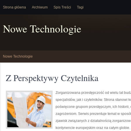
Strona główna
Archiwum
Spis Treści
Tagi
Nowe Technologie
Nowe Technologie
Z Perspektywy Czytelnika
Zorganizowana przestępczość od wielu lat bu
specjalistów, jak i czytelników. Strona stanow
poświęcone grupom przestępczym, ich historii,
zagrożeniom. Serwis prezentuje temat w sposób 
zjawisk związanych z działalnością zorganizo
kontynencie europejskim oraz na całym globie.