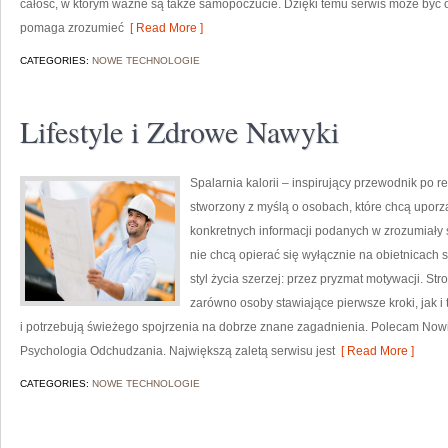
całość, w którym ważne są także samopoczucie. Dzięki temu serwis może być o
pomaga zrozumieć
[ Read More ]
CATEGORIES:
NOWE TECHNOLOGIE
Lifestyle i Zdrowe Nawyki
Spalarnia kalorii – inspirujący przewodnik po re
stworzony z myślą o osobach, które chcą uporz
konkretnych informacji podanych w zrozumiały s
nie chcą opierać się wyłącznie na obietnicach 
styl życia szerzej: przez pryzmat motywacji. S
zarówno osoby stawiające pierwsze kroki, jak i 
i potrzebują świeżego spojrzenia na dobrze znane zagadnienia. Polecam Nowi
Psychologia Odchudzania. Największą zaletą serwisu jest
[ Read More ]
CATEGORIES:
NOWE TECHNOLOGIE