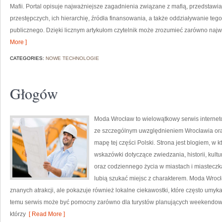
Mafii. Portal opisuje najważniejsze zagadnienia związane z mafią, przedstaw
przestępczych, ich hierarchię, źródła finansowania, a także oddziaływanie teg
publicznego. Dzięki licznym artykułom czytelnik może zrozumieć zarówno najwa
More ]
CATEGORIES:
NOWE TECHNOLOGIE
Głogów
Moda Wrocław to wielowątkowy serwis interne
ze szczególnym uwzględnieniem Wrocławia ora
mapę tej części Polski. Strona jest blogiem, 
wskazówki dotyczące zwiedzania, historii, kultur
oraz codziennego życia w miastach i miasteczka
lubią szukać miejsc z charakterem. Moda Wrocł
znanych atrakcji, ale pokazuje również lokalne ciekawostki, które często umy
temu serwis może być pomocny zarówno dla turystów planujących weekendowy 
którzy
[ Read More ]