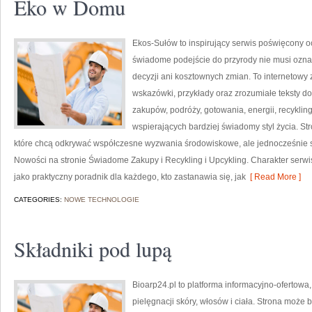
Eko w Domu
Ekos-Sułów to inspirujący serwis poświęcony o
świadome podejście do przyrody nie musi ozn
decyzji ani kosztownych zmian. To internetowy 
wskazówki, przykłady oraz zrozumiałe teksty 
zakupów, podróży, gotowania, energii, recykli
wspierających bardziej świadomy styl życia. S
które chcą odkrywać współczesne wyzwania środowiskowe, ale jednocześnie sz
Nowości na stronie Świadome Zakupy i Recykling i Upcykling. Charakter serw
jako praktyczny poradnik dla każdego, kto zastanawia się, jak
[ Read More ]
CATEGORIES:
NOWE TECHNOLOGIE
Składniki pod lupą
Bioarp24.pl to platforma informacyjno-ofertowa
pielęgnacji skóry, włosów i ciała. Strona może 