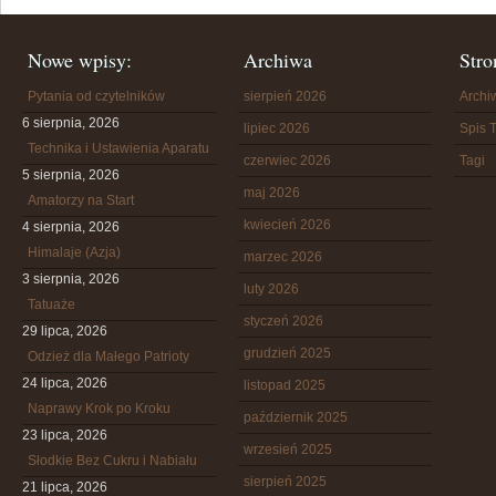
Nowe wpisy:
Archiwa
Stro
Pytania od czytelników
sierpień 2026
Arch
6 sierpnia, 2026
lipiec 2026
Spis T
Technika i Ustawienia Aparatu
czerwiec 2026
Tagi
5 sierpnia, 2026
maj 2026
Amatorzy na Start
kwiecień 2026
4 sierpnia, 2026
Himalaje (Azja)
marzec 2026
3 sierpnia, 2026
luty 2026
Tatuaże
styczeń 2026
29 lipca, 2026
grudzień 2025
Odzież dla Małego Patrioty
24 lipca, 2026
listopad 2025
Naprawy Krok po Kroku
październik 2025
23 lipca, 2026
wrzesień 2025
Słodkie Bez Cukru i Nabiału
sierpień 2025
21 lipca, 2026