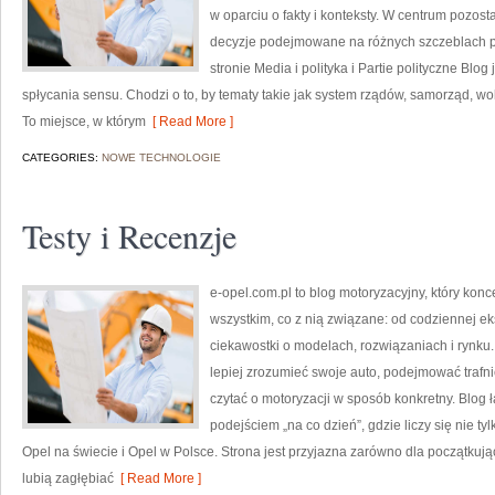
w oparciu o fakty i konteksty. W centrum pozosta
decyzje podejmowane na różnych szczeblach p
stronie Media i polityka i Partie polityczne Blo
spłycania sensu. Chodzi o to, by tematy takie jak system rządów, samorząd, wol
To miejsce, w którym
[ Read More ]
CATEGORIES:
NOWE TECHNOLOGIE
Testy i Recenzje
e-opel.com.pl to blog motoryzacyjny, który konc
wszystkim, co z nią związane: od codziennej ek
ciekawostki o modelach, rozwiązaniach i rynku.
lepiej zrozumieć swoje auto, podejmować trafn
czytać o motoryzacji w sposób konkretny. Blo
podejściem „na co dzień”, gdzie liczy się nie tyl
Opel na świecie i Opel w Polsce. Strona jest przyjazna zarówno dla początkując
lubią zagłębiać
[ Read More ]