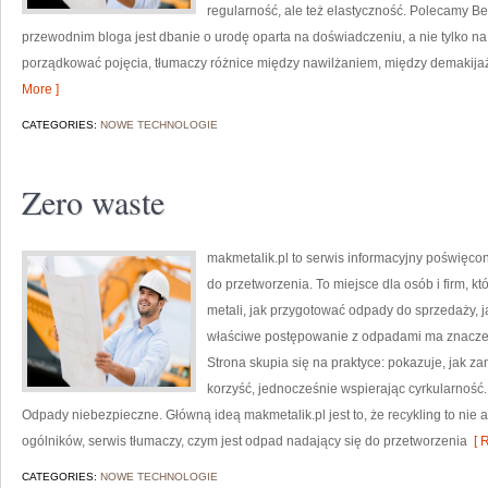
regularność, ale też elastyczność. Polecamy Be
przewodnim bloga jest dbanie o urodę oparta na doświadczeniu, a nie tylko n
porządkować pojęcia, tłumaczy różnice między nawilżaniem, między demakijaż
More ]
CATEGORIES:
NOWE TECHNOLOGIE
Zero waste
makmetalik.pl to serwis informacyjny poświęco
do przetworzenia. To miejsce dla osób i firm, kt
metali, jak przygotować odpady do sprzedaży, 
właściwe postępowanie z odpadami ma znaczenie
Strona skupia się na praktyce: pokazuje, jak z
korzyść, jednocześnie wspierając cyrkularność
Odpady niebezpieczne. Główną ideą makmetalik.pl jest to, że recykling to nie a
ogólników, serwis tłumaczy, czym jest odpad nadający się do przetworzenia
[ R
CATEGORIES:
NOWE TECHNOLOGIE