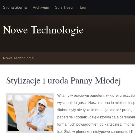
Strona główna
Archiwum
Spis Treści
Tagi
Nowe Technologie
Nowe Technologie
Stylizacje i uroda Panny Młodej
Witamy w pracowni papeterii, w której uroczyst
wysłanej do gości. Nasza strona to miejsce inspi
ślubne były nie tylko informacją, ale też prol
papeterię i dodatki, dzięki którym cała ceremon
formalnych powiadomień po karteczki z imionam
też: Ślub w plenerze i nietypowe ceremonie i P