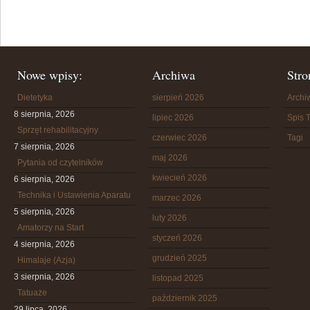
Nowe wpisy:
Archiwa
Stro
Dietetyka
sierpień 2026
Arch
8 sierpnia, 2026
lipiec 2026
Spis T
Sprzęt rehabilitacyjny
czerwiec 2026
Tagi
7 sierpnia, 2026
maj 2026
Pytania od czytelników
kwiecień 2026
6 sierpnia, 2026
Technika i Ustawienia Aparatu
marzec 2026
5 sierpnia, 2026
luty 2026
Amatorzy na Start
styczeń 2026
4 sierpnia, 2026
grudzień 2025
Himalaje (Azja)
3 sierpnia, 2026
listopad 2025
Tatuaże
październik 2025
29 lipca, 2026