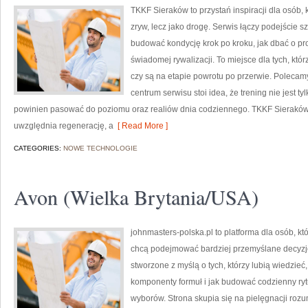
TKKF Sieraków to przystań inspiracji dla osób, 
zryw, lecz jako drogę. Serwis łączy podejście s
budować kondycję krok po kroku, jak dbać o pro
świadomej rywalizacji. To miejsce dla tych, któr
czy są na etapie powrotu po przerwie. Polecam
centrum serwisu stoi idea, że trening nie jest ty
powinien pasować do poziomu oraz realiów dnia codziennego. TKKF Sieraków
uwzględnia regenerację, a
[ Read More ]
CATEGORIES:
NOWE TECHNOLOGIE
Avon (Wielka Brytania/USA)
johnmasters-polska.pl to platforma dla osób, kt
chcą podejmować bardziej przemyślane decyzj
stworzone z myślą o tych, którzy lubią wiedzieć,
komponenty formuł i jak budować codzienny ry
wyborów. Strona skupia się na pielęgnacji rozum