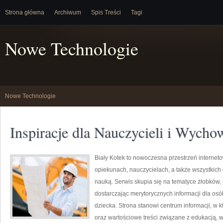
Strona główna
Archiwum
Spis Treści
Tagi
Nowe Technologie
Nowe Technologie
Inspiracje dla Nauczycieli i Wyc
Biały Kotek to nowoczesna przestrzeń interneto
opiekunach, nauczycielach, a także wszystki
nauką. Serwis skupia się na tematyce żłobków,
dostarczając merytorycznych informacji dla os
dziecka. Strona stanowi centrum informacji, w
oraz wartościowe treści związane z edukacją