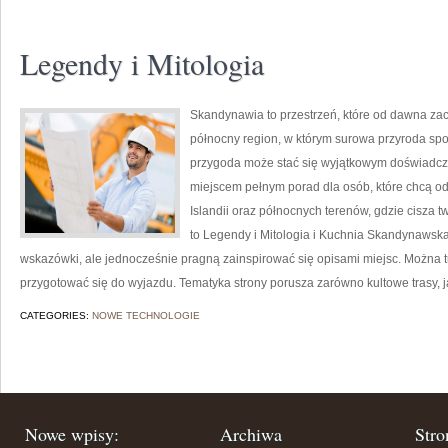
Legendy i Mitologia
Skandynawia to przestrzeń, które od dawna z
północny region, w którym surowa przyroda sp
przygoda może stać się wyjątkowym doświadcze
miejscem pełnym porad dla osób, które chcą odk
Islandii oraz północnych terenów, gdzie cisza 
to Legendy i Mitologia i Kuchnia Skandynawska. 
wskazówki, ale jednocześnie pragną zainspirować się opisami miejsc. Można t
przygotować się do wyjazdu. Tematyka strony porusza zarówno kultowe trasy, j
CATEGORIES:
NOWE TECHNOLOGIE
Nowe wpisy:
Archiwa
Stro