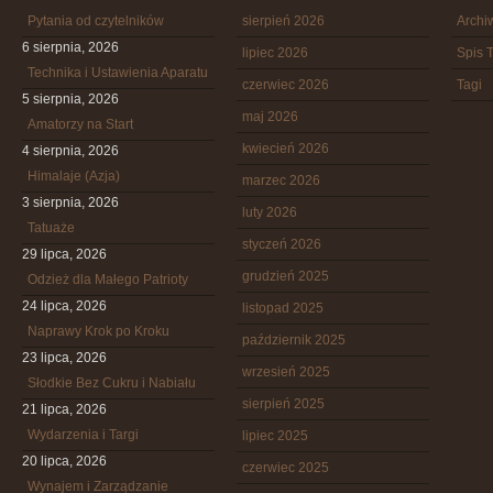
Pytania od czytelników
sierpień 2026
Arch
6 sierpnia, 2026
lipiec 2026
Spis T
Technika i Ustawienia Aparatu
czerwiec 2026
Tagi
5 sierpnia, 2026
maj 2026
Amatorzy na Start
kwiecień 2026
4 sierpnia, 2026
Himalaje (Azja)
marzec 2026
3 sierpnia, 2026
luty 2026
Tatuaże
styczeń 2026
29 lipca, 2026
grudzień 2025
Odzież dla Małego Patrioty
24 lipca, 2026
listopad 2025
Naprawy Krok po Kroku
październik 2025
23 lipca, 2026
wrzesień 2025
Słodkie Bez Cukru i Nabiału
sierpień 2025
21 lipca, 2026
Wydarzenia i Targi
lipiec 2025
20 lipca, 2026
czerwiec 2025
Wynajem i Zarządzanie