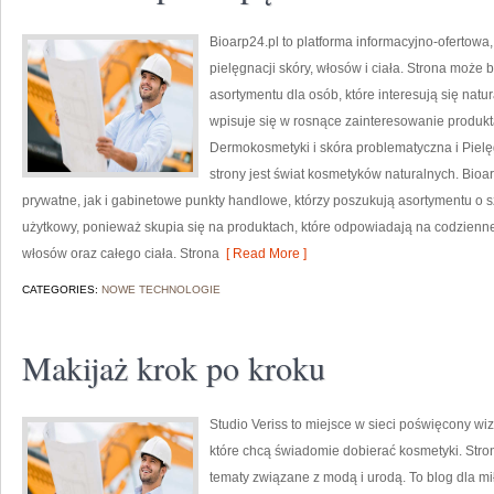
Bioarp24.pl to platforma informacyjno-ofertowa
pielęgnacji skóry, włosów i ciała. Strona może 
asortymentu dla osób, które interesują się natu
wpisuje się w rosnące zainteresowanie produk
Dermokosmetyki i skóra problematyczna i Piel
strony jest świat kosmetyków naturalnych. Bio
prywatne, jak i gabinetowe punkty handlowe, którzy poszukują asortymentu o s
użytkowy, ponieważ skupia się na produktach, które odpowiadają na codzienne
włosów oraz całego ciała. Strona
[ Read More ]
CATEGORIES:
NOWE TECHNOLOGIE
Makijaż krok po kroku
Studio Veriss to miejsce w sieci poświęcony w
które chcą świadomie dobierać kosmetyki. Strona
tematy związane z modą i urodą. To blog dla m