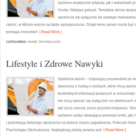
zarówno praktyczne artykuły, jak i wskazówki pr
Uroda i Makijaż gwiazd. Tematyka strony skupia
ogranicza się wyłącznie do samego malowania t
całość, w którym ważne są także samopoczucie. Dzięki temu serwis może być o
pomaga zrozumieć
[ Read More ]
CATEGORIES:
NOWE TECHNOLOGIE
Lifestyle i Zdrowe Nawyki
Spalarnia kalorii – inspirujący przewodnik po re
stworzony z myślą o osobach, które chcą uporz
konkretnych informacji podanych w zrozumiały s
nie chcą opierać się wyłącznie na obietnicach 
styl życia szerzej: przez pryzmat motywacji. S
zarówno osoby stawiające pierwsze kroki, jak i 
i potrzebują świeżego spojrzenia na dobrze znane zagadnienia. Polecam Nowi
Psychologia Odchudzania. Największą zaletą serwisu jest
[ Read More ]