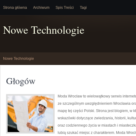
Strona główna
Archiwum
Spis Treści
Tagi
Nowe Technologie
Nowe Technologie
Głogów
Moda Wrocław to wielowątkowy serwis interne
ze szczególnym uwzględnieniem Wrocławia ora
mapę tej części Polski. Strona jest blogiem, 
wskazówki dotyczące zwiedzania, historii, kultur
oraz codziennego życia w miastach i miasteczka
lubią szukać miejsc z charakterem. Moda Wrocł