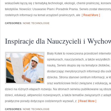
wskazówki łączą się z tematyką technologii, ekologii, chemii pralniczej, konse
tekstyliów. Nowości: Usuwanie Plam i Poradnik Prania. Serwis został stworzony
rzetelnych informacji na temat urządzeń pralniczych, ale
[ Read More ]
CATEGORIES:
NOWE TECHNOLOGIE
Inspiracje dla Nauczycieli i Wyc
Biały Kotek to nowoczesna przestrzeń interneto
opiekunach, nauczycielach, a także wszystki
nauką. Serwis skupia się na tematyce żłobków,
dostarczając merytorycznych informacji dla os
dziecka. Strona stanowi centrum informacji, w
oraz wartościowe treści związane z edukacją
dzieci na różnych etapach rozwoju. Na stronach serwisu publikowane są obsz
dzieci, edukacji, aktywności rozwojowych, a także tematów związanych z adapt
praktyczne porady dotyczące codziennych wyzwań, z
[ Read More ]
CATEGORIES:
NOWE TECHNOLOGIE