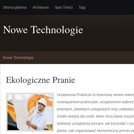
Strona główna
Archiwum
Spis Treści
Tagi
Nowe Technologie
Nowe Technologie
Ekologiczne Pranie
Urządzenia Pralnicze to branżowy serwis inter
rozwiązaniom pralniczym, urządzeniom wykorz
pralniach, obiektach usługowych oraz zakłada
źródło wiedzy dla osób, które chcą lepiej zrozu
dobierać urządzenia piorące, jak korzystać z s
plamy i jak organizować ekonomiczny proces pr