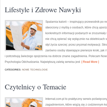
Lifestyle i Zdrowe Nawyki
Spalarnia kalorii – inspirujący przewodnik po re
stworzony z myślą o osobach, które chcą uporz
konkretnych informacji podanych w zrozumiały s
nie chcą opierać się wyłącznie na obietnicach 
styl życia szerzej: przez pryzmat motywacji. S
zarówno osoby stawiające pierwsze kroki, jak i 
i potrzebują świeżego spojrzenia na dobrze znane zagadnienia. Polecam Nowi
Psychologia Odchudzania. Największą zaletą serwisu jest
[ Read More ]
CATEGORIES:
NOWE TECHNOLOGIE
Czytelnicy o Temacie
Internat.com.pl to praktyczny serwis poświęco
zagadnieniom, które wiążą się z codziennym ko