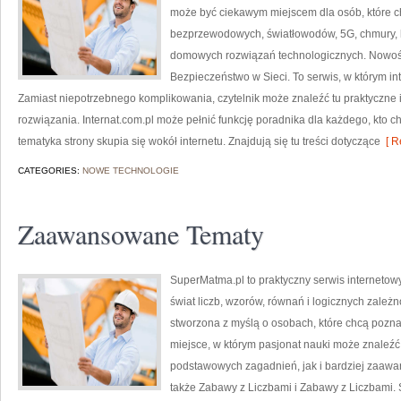
może być ciekawym miejscem dla osób, które ch
bezprzewodowych, światłowodów, 5G, chmury, 
domowych rozwiązań technologicznych. Nowości
Bezpieczeństwo w Sieci. To serwis, w którym in
Zamiast niepotrzebnego komplikowania, czytelnik może znaleźć tu praktyczne
rozwiązania. Internat.com.pl może pełnić funkcję poradnika dla każdego, kto c
tematyka strony skupia się wokół internetu. Znajdują się tu treści dotyczące
[ R
CATEGORIES:
NOWE TECHNOLOGIE
Zaawansowane Tematy
SuperMatma.pl to praktyczny serwis internetow
świat liczb, wzorów, równań i logicznych zależ
stworzona z myślą o osobach, które chcą poznaw
miejsce, w którym pasjonat nauki może znaleź
podstawowych zagadnień, jak i bardziej zaa
także Zabawy z Liczbami i Zabawy z Liczbami. 