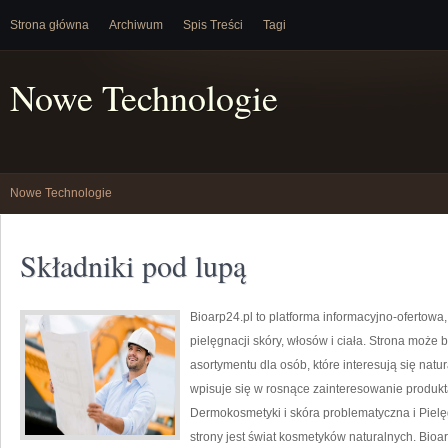
Strona główna
Archiwum
Spis Treści
Tagi
Nowe Technologie
Nowe Technologie
Składniki pod lupą
Bioarp24.pl to platforma informacyjno-ofertowa
pielęgnacji skóry, włosów i ciała. Strona może 
asortymentu dla osób, które interesują się natu
wpisuje się w rosnące zainteresowanie produk
Dermokosmetyki i skóra problematyczna i Piel
strony jest świat kosmetyków naturalnych. Bio