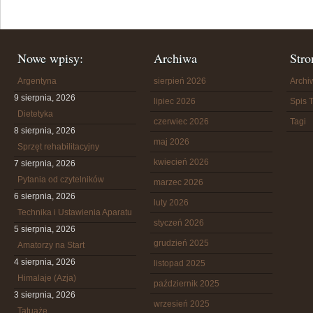
Nowe wpisy:
Archiwa
Stro
Argentyna
sierpień 2026
Arch
9 sierpnia, 2026
lipiec 2026
Spis T
Dietetyka
czerwiec 2026
Tagi
8 sierpnia, 2026
maj 2026
Sprzęt rehabilitacyjny
kwiecień 2026
7 sierpnia, 2026
Pytania od czytelników
marzec 2026
6 sierpnia, 2026
luty 2026
Technika i Ustawienia Aparatu
styczeń 2026
5 sierpnia, 2026
grudzień 2025
Amatorzy na Start
4 sierpnia, 2026
listopad 2025
Himalaje (Azja)
październik 2025
3 sierpnia, 2026
wrzesień 2025
Tatuaże