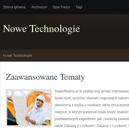
Strona główna
Archiwum
Spis Treści
Tagi
Nowe Technologie
Nowe Technologie
Zaawansowane Tematy
SuperMatma.pl to praktyczny serwis internetow
świat liczb, wzorów, równań i logicznych zależ
stworzona z myślą o osobach, które chcą poznaw
miejsce, w którym pasjonat nauki może znaleź
podstawowych zagadnień, jak i bardziej zaa
także Zabawy z Liczbami i Zabawy z Liczbami. 