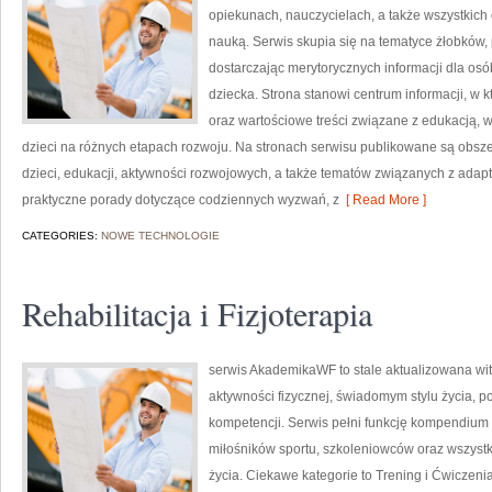
opiekunach, nauczycielach, a także wszystki
nauką. Serwis skupia się na tematyce żłobków,
dostarczając merytorycznych informacji dla os
dziecka. Strona stanowi centrum informacji, w
oraz wartościowe treści związane z edukacją
dzieci na różnych etapach rozwoju. Na stronach serwisu publikowane są obsz
dzieci, edukacji, aktywności rozwojowych, a także tematów związanych z adapt
praktyczne porady dotyczące codziennych wyzwań, z
[ Read More ]
CATEGORIES:
NOWE TECHNOLOGIE
Rehabilitacja i Fizjoterapia
serwis AkademikaWF to stale aktualizowana wit
aktywności fizycznej, świadomym stylu życia, 
kompetencji. Serwis pełni funkcję kompendium 
miłośników sportu, szkoleniowców oraz wszyst
życia. Ciekawe kategorie to Trening i Ćwiczenia