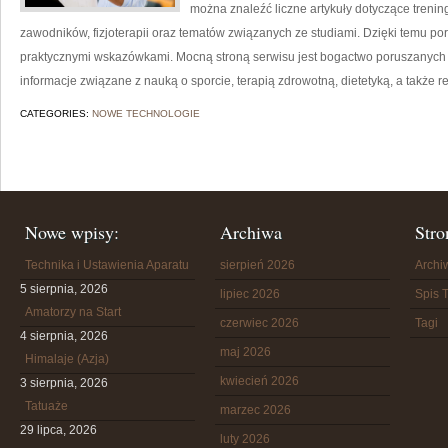
można znaleźć liczne artykuły dotyczące treni
zawodników, fizjoterapii oraz tematów związanych ze studiami. Dzięki temu po
praktycznymi wskazówkami. Mocną stroną serwisu jest bogactwo poruszanych
informacje związane z nauką o sporcie, terapią zdrowotną, dietetyką, a także re
CATEGORIES:
NOWE TECHNOLOGIE
Nowe wpisy:
Archiwa
Stro
Technika i Ustawienia Aparatu
sierpień 2026
Arch
5 sierpnia, 2026
lipiec 2026
Spis T
Amatorzy na Start
czerwiec 2026
Tagi
4 sierpnia, 2026
maj 2026
Himalaje (Azja)
kwiecień 2026
3 sierpnia, 2026
Tatuaże
marzec 2026
29 lipca, 2026
luty 2026