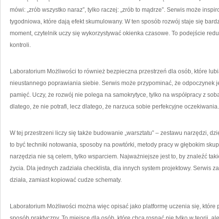
mówi: „zrób wszystko naraz”, tylko raczej: „zrób to mądrze”. Serwis może insp
tygodniowa, które dają efekt skumulowany. W ten sposób rozwój staje się bardz
moment, czytelnik uczy się wykorzystywać okienka czasowe. To podejście red
kontroli.
Laboratorium Możliwości to również bezpieczna przestrzeń dla osób, które lub
nieustannego poprawiania siebie. Serwis może przypominać, że odpoczynek je
pamięć. Uczy, że rozwój nie polega na samokrytyce, tylko na współpracy z sob
dlatego, że nie potrafi, lecz dlatego, że narzuca sobie perfekcyjne oczekiwania.
W tej przestrzeni liczy się także budowanie „warsztatu” – zestawu narzędzi, dzi
to być techniki notowania, sposoby na powtórki, metody pracy w głębokim skup
narzędzia nie są celem, tylko wsparciem. Najważniejsze jest to, by znaleźć tak
życia. Dla jednych zadziała checklista, dla innych system projektowy. Serwis z
działa, zamiast kopiować cudze schematy.
Laboratorium Możliwości można więc opisać jako platformę uczenia się, któr
sposób praktyczny. To miejsce dla osób, które chcą rosnąć nie tylko w teorii, ale