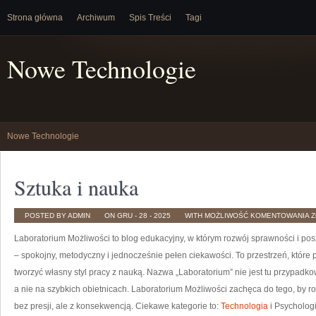
Strona główna
Archiwum
Spis Treści
Tagi
Nowe Technologie
Nowe Technologie
Sztuka i nauka
S
POSTED BY ADMIN
ON GRU - 28 - 2025
WITH
MOŻLIWOŚĆ KOMENTOWANIA
Z
I
N
Laboratorium Możliwości to blog edukacyjny, w którym rozwój sprawności i po
– spokojny, metodyczny i jednocześnie pełen ciekawości. To przestrzeń, które
tworzyć własny styl pracy z nauką. Nazwa „Laboratorium” nie jest tu przypadko
a nie na szybkich obietnicach. Laboratorium Możliwości zachęca do tego, by r
bez presji, ale z konsekwencją. Ciekawe kategorie to:
Technologia
i Psychologi