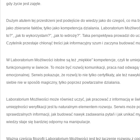
gdy życie jest zajęte.
Dużym atutem tej przestrzeni jest podejście do wiedzy jako do czegoś, co ma b
jako zbieranie faktów, tylko jako kompetencja działania. Laboratorium Możliwo
to?”, „jak to wykorzystam?”, „jak to wdrożę?”. Taka perspektywa prowadzi do uc
Czytelnik przestaje chłonąć treści jak informacyjny szum i zaczyna budować m
W Laboratorium Możliwości istotne są też „miękkie” kompetencje, czyli te umieję
funkcjonujemy w świecie. To może być rozwój komunikacji, praca nad odwagą 
emocjonalnej. Serwis pokazuje, że rozwój to nie tylko certyfikaty, ale też nawyk
siebie nie w sposób magiczny, tylko poprzez powtarzalne działania.
Laboratorium Możliwości może również uczyć, jak pracować z informacją w św
umiejętności weryfikacji jest tu naturalnym elementem rozwoju. Serwis może p
sprawdzalnych informacji, jak budować nawyk zadawania pytań i jak unikać m
wiedzy staje się bardziej odporny na manipulacje.
Ważną częścią filozofii Laboratorium Możliwości jest też łączenie rozwoju z cod