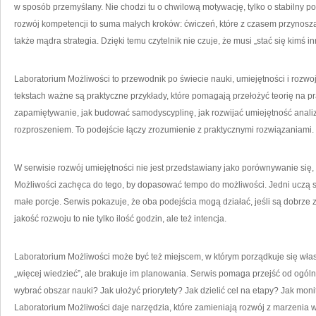
w sposób przemyślany. Nie chodzi tu o chwilową motywację, tylko o stabilny p
rozwój kompetencji to suma małych kroków: ćwiczeń, które z czasem przynoszą efek
także mądra strategia. Dzięki temu czytelnik nie czuje, że musi „stać się kimś 
Laboratorium Możliwości to przewodnik po świecie nauki, umiejętności i rozwoj
tekstach ważne są praktyczne przykłady, które pomagają przełożyć teorię na pr
zapamiętywanie, jak budować samodyscyplinę, jak rozwijać umiejętność analizy,
rozproszeniem. To podejście łączy zrozumienie z praktycznymi rozwiązaniami.
W serwisie rozwój umiejętności nie jest przedstawiany jako porównywanie się, 
Możliwości zachęca do tego, by dopasować tempo do możliwości. Jedni uczą się
małe porcje. Serwis pokazuje, że oba podejścia mogą działać, jeśli są dobrze
jakość rozwoju to nie tylko ilość godzin, ale też intencja.
Laboratorium Możliwości może być też miejscem, w którym porządkuje się włas
„więcej wiedzieć”, ale brakuje im planowania. Serwis pomaga przejść od ogóln
wybrać obszar nauki? Jak ułożyć priorytety? Jak dzielić cel na etapy? Jak mo
Laboratorium Możliwości daje narzędzia, które zamieniają rozwój z marzenia 