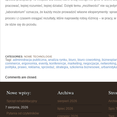
pracować, lepiej rozumieć, lepiej działać. Dzięki temu „możliwości” nie są jedy
„laboratorium” oznacza, że każdy może prowadzić własne eksperymenty: spra
proces i z czasem osiągać rezultaty, które naprawdę robią różnicę – w pracy, 
że idzie się do przodu.
CATEGORIES:
NOWE TECHNOLOGIE
Tagi:
administracja publiczna
,
analiza rynku
,
biuro
,
biuro coworking
,
biznespla
commerce
,
ergonomia
,
eventy
,
konferencje
,
marketing
,
negocjacje
,
networking
polityka
,
prawo
,
reklama
,
sprzedaż
,
strategia
,
szkolenia biznesowe
,
urbanistyk
Comments are closed.
Nowe wpisy:
Archiwa
Stro
Sprzęt rehabilitacyjny
sierpień 2026
Arch
7 sierpnia, 2026
lipiec 2026
Spis T
Pytania od czytelników
czerwiec 2026
Tagi