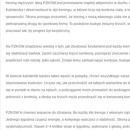
trening mężczyzn. Ideą PZKiSW jest promowanie mądrej aktywności w duchu
Kalistenika i street workout to styl treningu, w którym liczy się kontrola ciała, a
sprawności. Strona pomaga zrozumieć, że trening z masą własnego ciała nie jes
pełnoprawną drogą do sportowej formy. To podejście buduje żelazny brzuch, w
pracować tak, by progres był bezpieczny.
Na PZKiSW znajdziesz wiedzę o tym, jak zbudować fundament pod każdy eleme
się stabilizacji barków. Zanim zaczniesz kręcić kombosy, poznajesz znaczenie cz
powtórzeń robi robotę, tylko jakość. Dzięki temu zamiast łapać kontuzje, buduj
W świecie kalisteniki bardzo łatwo wpaść w pułapkę: chcieć wszystkiego nara
stopniowanie trudności. Uczysz się, jak przechodzić od łatwych wariantów do 
się w pompki w staniu na rękach, a podciąganie może prowadzić do podciągni
jednonóż z kontrolą, a deska na brzuch może przeobrazić się w bananową kont
PZKiSW to również wsparcie do działania. Bo każdy, kto trenuje z własnym cię
Jednego tygodnia czujesz energię, a kolejnego walczysz o stabilność. Strona
systematyczność. Nawet 3–4 krótkie sesje w tygodniu, wykonane z głową, potra