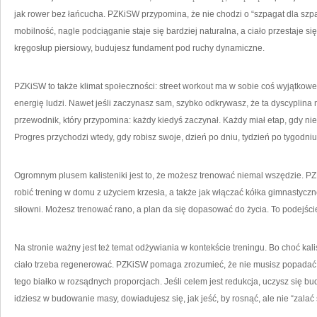
jak rower bez łańcucha. PZKiSW przypomina, że nie chodzi o “szpagat dla szpa
mobilność, nagle podciąganie staje się bardziej naturalna, a ciało przestaje s
kręgosłup piersiowy, budujesz fundament pod ruchy dynamiczne.
PZKiSW to także klimat społeczności: street workout ma w sobie coś wyjątkowe
energię ludzi. Nawet jeśli zaczynasz sam, szybko odkrywasz, że ta dyscyplina m
przewodnik, który przypomina: każdy kiedyś zaczynał. Każdy miał etap, gdy nie 
Progres przychodzi wtedy, gdy robisz swoje, dzień po dniu, tydzień po tygodniu
Ogromnym plusem kalisteniki jest to, że możesz trenować niemal wszędzie. PZ
robić trening w domu z użyciem krzesła, a także jak włączać kółka gimnastyczne
siłowni. Możesz trenować rano, a plan da się dopasować do życia. To podejści
Na stronie ważny jest też temat odżywiania w kontekście treningu. Bo choć kali
ciało trzeba regenerować. PZKiSW pomaga zrozumieć, że nie musisz popadać w 
tego białko w rozsądnych proporcjach. Jeśli celem jest redukcja, uczysz się bud
idziesz w budowanie masy, dowiadujesz się, jak jeść, by rosnąć, ale nie “zala