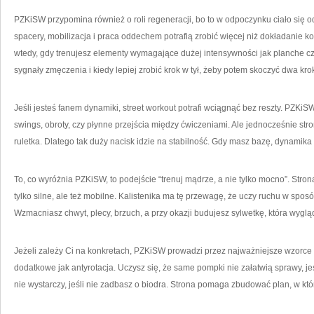
PZKiSW przypomina również o roli regeneracji, bo to w odpoczynku ciało się 
spacery, mobilizacja i praca oddechem potrafią zrobić więcej niż dokładanie k
wtedy, gdy trenujesz elementy wymagające dużej intensywności jak planche czy
sygnały zmęczenia i kiedy lepiej zrobić krok w tył, żeby potem skoczyć dwa kro
Jeśli jesteś fanem dynamiki, street workout potrafi wciągnąć bez reszty. PZKiS
swings, obroty, czy płynne przejścia między ćwiczeniami. Ale jednocześnie st
ruletka. Dlatego tak duży nacisk idzie na stabilność. Gdy masz bazę, dynamika 
To, co wyróżnia PZKiSW, to podejście “trenuj mądrze, a nie tylko mocno”. Strona
tylko silne, ale też mobilne. Kalistenika ma tę przewagę, że uczy ruchu w spo
Wzmacniasz chwyt, plecy, brzuch, a przy okazji budujesz sylwetkę, która wygląd
Jeżeli zależy Ci na konkretach, PZKiSW prowadzi przez najważniejsze wzorce
dodatkowe jak antyrotacja. Uczysz się, że same pompki nie załatwią sprawy, jeśl
nie wystarczy, jeśli nie zadbasz o biodra. Strona pomaga zbudować plan, w któ