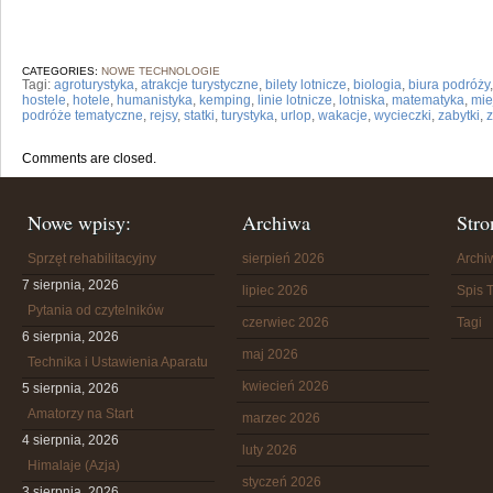
CATEGORIES:
NOWE TECHNOLOGIE
Tagi:
agroturystyka
,
atrakcje turystyczne
,
bilety lotnicze
,
biologia
,
biura podróży
hostele
,
hotele
,
humanistyka
,
kemping
,
linie lotnicze
,
lotniska
,
matematyka
,
mie
podróże tematyczne
,
rejsy
,
statki
,
turystyka
,
urlop
,
wakacje
,
wycieczki
,
zabytki
,
Comments are closed.
Nowe wpisy:
Archiwa
Stro
Sprzęt rehabilitacyjny
sierpień 2026
Arch
7 sierpnia, 2026
lipiec 2026
Spis T
Pytania od czytelników
czerwiec 2026
Tagi
6 sierpnia, 2026
maj 2026
Technika i Ustawienia Aparatu
kwiecień 2026
5 sierpnia, 2026
Amatorzy na Start
marzec 2026
4 sierpnia, 2026
luty 2026
Himalaje (Azja)
styczeń 2026
3 sierpnia, 2026