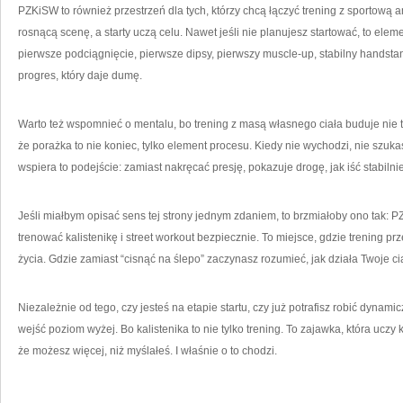
PZKiSW to również przestrzeń dla tych, którzy chcą łączyć trening z sportową am
rosnącą scenę, a starty uczą celu. Nawet jeśli nie planujesz startować, to eleme
pierwsze podciągnięcie, pierwsze dipsy, pierwszy muscle-up, stabilny handstand,
progres, który daje dumę.
Warto też wspomnieć o mentalu, bo trening z masą własnego ciała buduje nie ty
że porażka to nie koniec, tylko element procesu. Kiedy nie wychodzi, nie szu
wspiera to podejście: zamiast nakręcać presję, pokazuje drogę, jak iść stabilni
Jeśli miałbym opisać sens tej strony jednym zdaniem, to brzmiałoby ono tak: 
trenować kalistenikę i street workout bezpiecznie. To miejsce, gdzie trening pr
życia. Gdzie zamiast “cisnąć na ślepo” zaczynasz rozumieć, jak działa Twoje ciało
Niezależnie od tego, czy jesteś na etapie startu, czy już potrafisz robić dynam
wejść poziom wyżej. Bo kalistenika to nie tylko trening. To zajawka, która uczy ko
że możesz więcej, niż myślałeś. I właśnie o to chodzi.