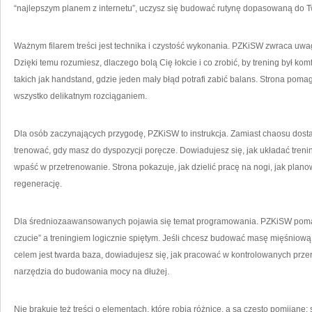
“najlepszym planem z internetu”, uczysz się budować rutynę dopasowaną do 
Ważnym filarem treści jest technika i czystość wykonania. PZKiSW zwraca uwa
Dzięki temu rozumiesz, dlaczego bolą Cię łokcie i co zrobić, by trening był ko
takich jak handstand, gdzie jeden mały błąd potrafi zabić balans. Strona po
wszystko delikatnym rozciąganiem.
Dla osób zaczynających przygodę, PZKiSW to instrukcja. Zamiast chaosu dostaj
trenować, gdy masz do dyspozycji poręcze. Dowiadujesz się, jak układać trenin
wpaść w przetrenowanie. Strona pokazuje, jak dzielić pracę na nogi, jak plan
regenerację.
Dla średniozaawansowanych pojawia się temat programowania. PZKiSW pomag
czucie” a treningiem logicznie spiętym. Jeśli chcesz budować masę mięśniową, u
celem jest twarda baza, dowiadujesz się, jak pracować w kontrolowanych przer
narzędzia do budowania mocy na dłużej.
Nie brakuje też treści o elementach, które robią różnicę, a są często pomijane: