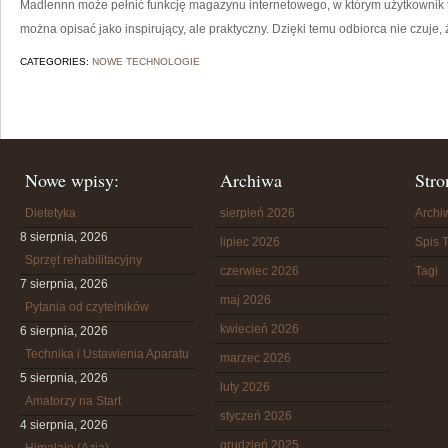
Madlennn może pełnić funkcję magazynu internetowego, w którym użytkownik tra
można opisać jako inspirujący, ale praktyczny. Dzięki temu odbiorca nie czuje
CATEGORIES:
NOWE TECHNOLOGIE
Nowe wpisy:
Archiwa
Stro
Dietetyka
sierpień 2026
Arch
8 sierpnia, 2026
lipiec 2026
Spis T
Sprzęt rehabilitacyjny
czerwiec 2026
Tagi
7 sierpnia, 2026
maj 2026
Pytania od czytelników
kwiecień 2026
6 sierpnia, 2026
Technika i Ustawienia Aparatu
marzec 2026
5 sierpnia, 2026
luty 2026
Amatorzy na Start
styczeń 2026
4 sierpnia, 2026
grudzień 2025