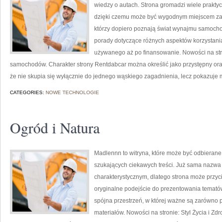
wiedzy o autach. Strona gromadzi wiele prakt
dzięki czemu może być wygodnym miejscem zaró
którzy dopiero poznają świat wynajmu samocho
porady dotyczące różnych aspektów korzystani
używanego aż po finansowanie. Nowości na str
samochodów. Charakter strony Rentdabcar można określić jako przystępny oraz 
że nie skupia się wyłącznie do jednego wąskiego zagadnienia, lecz pokazuje 
CATEGORIES:
NOWE TECHNOLOGIE
Ogród i Natura
Madlennn to witryna, które może być odbierane 
szukających ciekawych treści. Już sama nazwa
charakterystycznym, dlatego strona może przyc
oryginalne podejście do prezentowania tematów.
spójna przestrzeń, w której ważne są zarówno p
materiałów. Nowości na stronie: Styl Życia i Zd