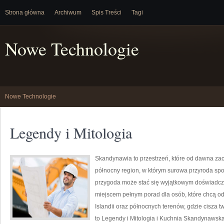
Strona główna
Archiwum
Spis Treści
Tagi
Nowe Technologie
Nowe Technologie
Legendy i Mitologia
Skandynawia to przestrzeń, które od dawna z
północny region, w którym surowa przyroda sp
przygoda może stać się wyjątkowym doświadcze
miejscem pełnym porad dla osób, które chcą odk
Islandii oraz północnych terenów, gdzie cisza 
to Legendy i Mitologia i Kuchnia Skandynawska. 