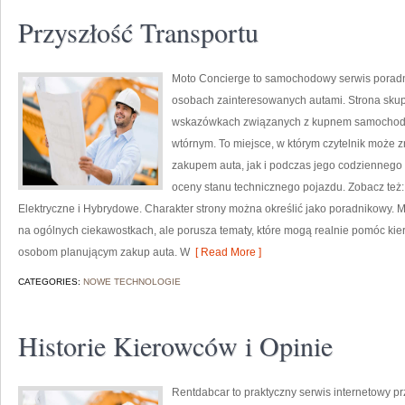
Przyszłość Transportu
Moto Concierge to samochodowy serwis poradni
osobach zainteresowanych autami. Strona skup
wskazówkach związanych z kupnem samochodów
wtórnym. To miejsce, w którym czytelnik może 
zakupem auta, jak i podczas jego codziennego
oceny stanu technicznego pojazdu. Zobacz też
Elektryczne i Hybrydowe. Charakter strony można określić jako poradnikowy. M
na ogólnych ciekawostkach, ale porusza tematy, które mogą realnie pomóc k
osobom planującym zakup auta. W
[ Read More ]
CATEGORIES:
NOWE TECHNOLOGIE
Historie Kierowców i Opinie
Rentdabcar to praktyczny serwis internetowy p