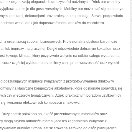
ane z organizacją eleganckich uroczystości rodzinnych. Drink bar weselny
yjątkową atrakcję dla gości weselnych. Mobilny bar może stać się centralnym
wnymi drinkami, dekoracjami oraz profesjonalną obsługą. Serwis podpowiada
się podczas wesel oraz jak dopasować menu drinków do charakteru
ych z organizacją spotkań biznesowych. Profesjonalna obsługa baru może
gali lub imprezy integracyjnej. Dzięki odpowiednio dobranym koktajlom oraz
restiżowego klimatu, który pozytywnie wpłynie na odbiór całego wydarzenia.
e coraz częściej wybierane przez firmy ceniące nowoczesność oraz wysoki
ób poszukujących inspiracji związanych z przygotowywaniem drinków w
omysły na klasyczne kompozycje alkoholowe, które doskonale sprawdzą się
nych czy wieczorów tematycznych. Dzięki praktycznym poradom użytkownicy
 się tworzenia efektownych kompozycji smakowych.
 Duży nacisk położono na jakość prezentowanych materiałów oraz
nicy mogą szybko odnaleźć interesujące ich zagadnienia związane z
owywaniem drinków. Strona jest skierowana zarówno do osób planujących