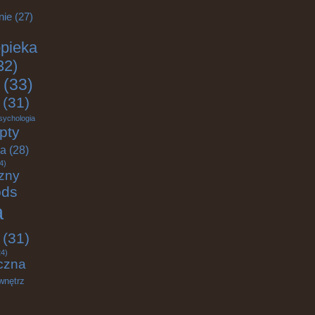
nie
(27)
pieka
32)
(33)
(31)
sychologia
pty
ja
(28)
4)
zny
ods
a
(31)
4)
czna
wnętrz