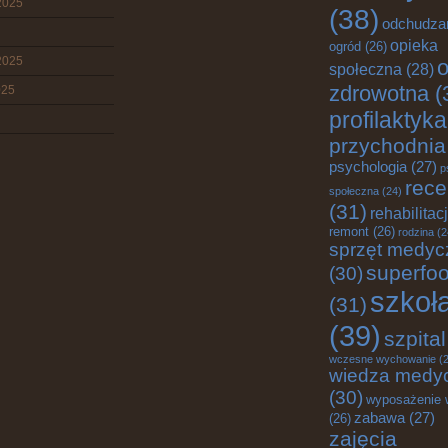
2025
(38)
odchudza
opieka
ogród
(26)
2025
o
społeczna
(28)
zdrowotna
(
025
profilaktyka
przychodnia
psychologia
(27)
p
rece
społeczna
(24)
(31)
rehabilitac
remont
(26)
rodzina
(2
sprzęt medyc
superfo
(30)
szkoł
(31)
(39)
szpital
wczesne wychowanie
(2
wiedza medy
(30)
wyposażenie 
zabawa
(27)
(26)
zajęcia