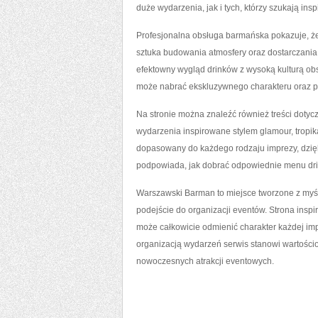
duże wydarzenia, jak i tych, którzy szukają insp
Profesjonalna obsługa barmańska pokazuje, że
sztuka budowania atmosfery oraz dostarczania
efektowny wygląd drinków z wysoką kulturą obs
może nabrać ekskluzywnego charakteru oraz p
Na stronie można znaleźć również treści dotyc
wydarzenia inspirowane stylem glamour, trop
dopasowany do każdego rodzaju imprezy, dzięki
podpowiada, jak dobrać odpowiednie menu drin
Warszawski Barman to miejsce tworzone z myśl
podejście do organizacji eventów. Strona ins
może całkowicie odmienić charakter każdej imp
organizacją wydarzeń serwis stanowi wartościo
nowoczesnych atrakcji eventowych.