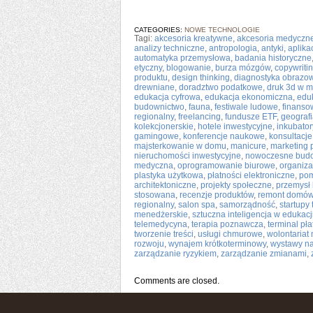
CATEGORIES:
NOWE TECHNOLOGIE
Tagi:
akcesoria kreatywne
,
akcesoria medyczn
analizy techniczne
,
antropologia
,
antyki
,
aplika
automatyka przemysłowa
,
badania historyczne
etyczny
,
blogowanie
,
burza mózgów
,
copywriti
produktu
,
design thinking
,
diagnostyka obrazo
drewniane
,
doradztwo podatkowe
,
druk 3d w 
edukacja cyfrowa
,
edukacja ekonomiczna
,
edu
budownictwo
,
fauna
,
festiwale ludowe
,
finanso
regionalny
,
freelancing
,
fundusze ETF
,
geografi
kolekcjonerskie
,
hotele inwestycyjne
,
inkubator
gamingowe
,
konferencje naukowe
,
konsultacje
majsterkowanie w domu
,
manicure
,
marketing 
nieruchomości inwestycyjne
,
nowoczesne bud
medyczna
,
oprogramowanie biurowe
,
organiza
plastyka użytkowa
,
płatności elektroniczne
,
pom
architektoniczne
,
projekty społeczne
,
przemysł
stosowana
,
recenzje produktów
,
remont domó
regionalny
,
salon spa
,
samorządność
,
startupy
menedżerskie
,
sztuczna inteligencja w edukacj
telemedycyna
,
terapia poznawcza
,
terminal pła
tworzenie treści
,
usługi chmurowe
,
wolontariat
rozwoju
,
wynajem krótkoterminowy
,
wystawy n
zarządzanie ryzykiem
,
zarządzanie zmianami
,
Comments are closed.