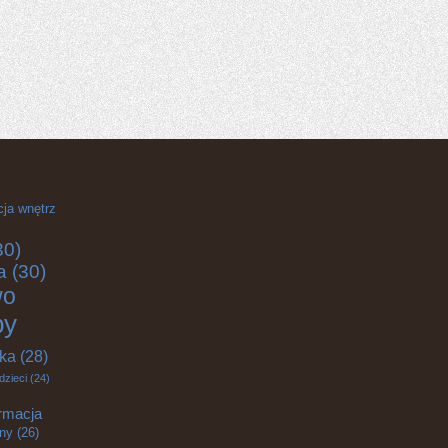
cja wnętrz
30)
a
(30)
wo
by
yka
(28)
dzieci
(24)
rmacja
zny
(26)