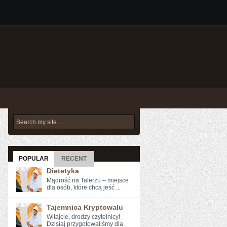
POPULAR
RECENT
Dietetyka
Mądrość na Talerzu – miejsce
dla osób, które chcą jeść ...
Tajemnica Kryptowalu
Witajcie, drodzy czytelnicy!
⁢Dzisiaj przygotowaliśmy ​dla