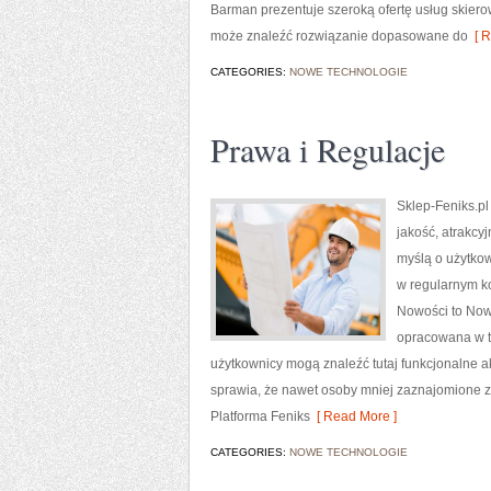
Barman prezentuje szeroką ofertę usług skiero
może znaleźć rozwiązanie dopasowane do
[ R
CATEGORIES:
NOWE TECHNOLOGIE
Prawa i Regulacje
Sklep-Feniks.pl
jakość, atrakcy
myślą o użytko
w regularnym ko
Nowości to Now
opracowana w t
użytkownicy mogą znaleźć tutaj funkcjonalne akc
sprawia, że nawet osoby mniej zaznajomione z
Platforma Feniks
[ Read More ]
CATEGORIES:
NOWE TECHNOLOGIE