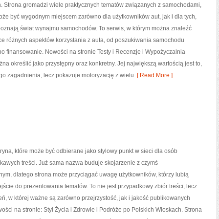
h. Strona gromadzi wiele praktycznych tematów związanych z samochodami,
oże być wygodnym miejscem zarówno dla użytkowników aut, jak i dla tych,
 poznają świat wynajmu samochodów. To serwis, w którym można znaleźć
ce różnych aspektów korzystania z auta, od poszukiwania samochodu
o finansowanie. Nowości na stronie Testy i Recenzje i Wypożyczalnia
 określić jako przystępny oraz konkretny. Jej największą wartością jest to,
go zagadnienia, lecz pokazuje motoryzację z wielu
[ Read More ]
ryna, które może być odbierane jako stylowy punkt w sieci dla osób
ekawych treści. Już sama nazwa buduje skojarzenie z czymś
nym, dlatego strona może przyciągać uwagę użytkowników, którzy lubią
jście do prezentowania tematów. To nie jest przypadkowy zbiór treści, lecz
eń, w której ważne są zarówno przejrzystość, jak i jakość publikowanych
ości na stronie: Styl Życia i Zdrowie i Podróże po Polskich Wioskach. Strona