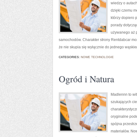
wiedzy o autac
dzięki czemu m
którzy dopiero
porady dotyczą
używanego aż p
samochodów. Charakter strony Rentdabcar można
że nie skupia się wyłącznie do jednego wąskie
CATEGORIES:
NOWE TECHNOLOGIE
Ogród i Natura
Madlennn to wit
szukających ci
charakterystycz
oryginalne pode
spójna przestrz
materiałów. Now