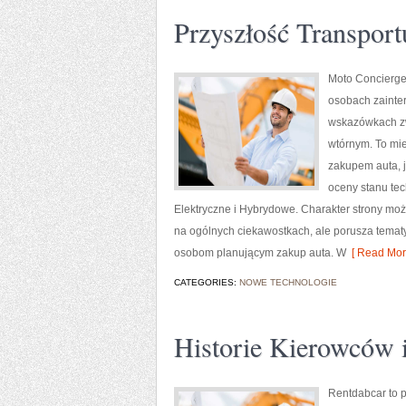
Przyszłość Transport
Moto Concierge
osobach zainte
wskazówkach zw
wtórnym. To mie
zakupem auta, 
oceny stanu te
Elektryczne i Hybrydowe. Charakter strony moż
na ogólnych ciekawostkach, ale porusza tema
osobom planującym zakup auta. W
[ Read Mor
CATEGORIES:
NOWE TECHNOLOGIE
Historie Kierowców 
Rentdabcar to p