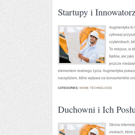
Startupy i Innowator
Augmentyka to t
cyfrowej przysz
czytelnikach, kt
To miejsce, w k
faktów, ale jak
jeszcze niedawn
elementem realnego życia. Augmentyka pokazuje,
narzędziem, które wpływa na konsumentów ora
CATEGORIES:
NOWE TECHNOLOGIE
Duchowni i Ich Posł
Strona internet
osobach, które 