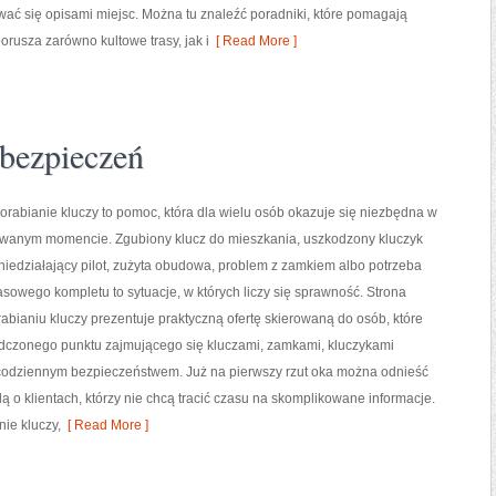
ać się opisami miejsc. Można tu znaleźć poradniki, które pomagają
rusza zarówno kultowe trasy, jak i
[ Read More ]
bezpieczeń
orabianie kluczy to pomoc, która dla wielu osób okazuje się niezbędna w
iwanym momencie. Zgubiony klucz do mieszkania, uszkodzony kluczyk
iedziałający pilot, zużyta obudowa, problem z zamkiem albo potrzeba
owego kompletu to sytuacje, w których liczy się sprawność. Strona
bianiu kluczy prezentuje praktyczną ofertę skierowaną do osób, które
dczonego punktu zajmującego się kluczami, zamkami, kluczykami
odziennym bezpieczeństwem. Już na pierwszy rzut oka można odnieść
ą o klientach, którzy nie chcą tracić czasu na skomplikowane informacje.
nie kluczy,
[ Read More ]