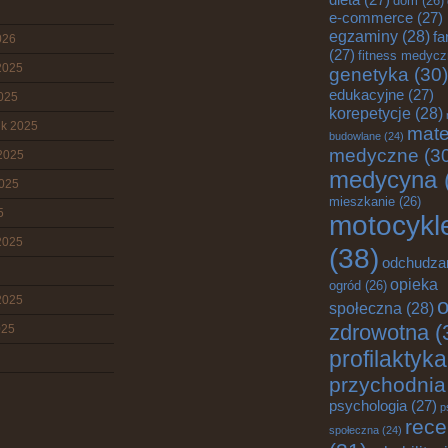
dom
(26)
e-commerce
(27)
egzaminy
(28)
fa
026
(27)
fitness medyc
2025
genetyka
(30)
edukacyjne
(27)
2025
korepetycje
(28)
ik 2025
mate
budowlane
(24)
medyczne
(3
2025
medycyna
2025
mieszkanie
(26)
5
motocykl
2025
(38)
odchudza
opieka
ogród
(26)
2025
o
społeczna
(28)
zdrowotna
(
025
profilaktyka
przychodnia
psychologia
(27)
p
rece
społeczna
(24)