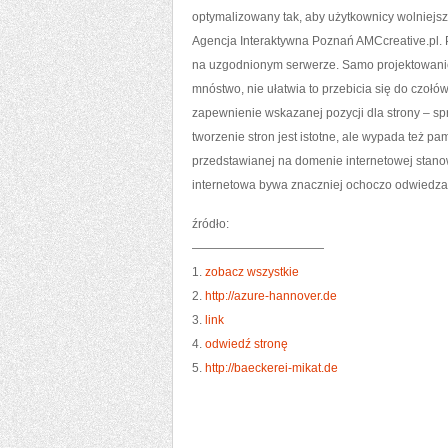
optymalizowany tak, aby użytkownicy wolniejszy
Agencja Interaktywna Poznań AMCcreative.pl. 
na uzgodnionym serwerze. Samo projektowanie 
mnóstwo, nie ułatwia to przebicia się do czołó
zapewnienie wskazanej pozycji dla strony – sp
tworzenie stron jest istotne, ale wypada też pa
przedstawianej na domenie internetowej stano
internetowa bywa znaczniej ochoczo odwiedzana
źródło:
———————————
1.
zobacz wszystkie
2.
http://azure-hannover.de
3.
link
4.
odwiedź stronę
5.
http://baeckerei-mikat.de