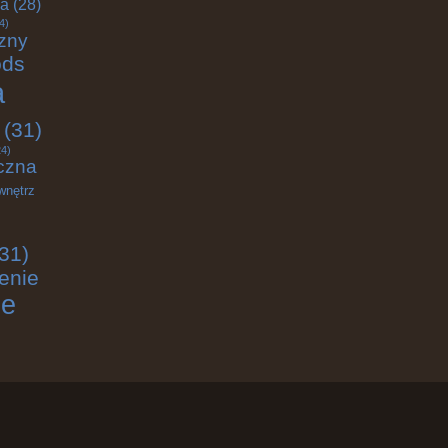
ja
(28)
4)
zny
ods
a
(31)
4)
czna
wnętrz
31)
enie
ie