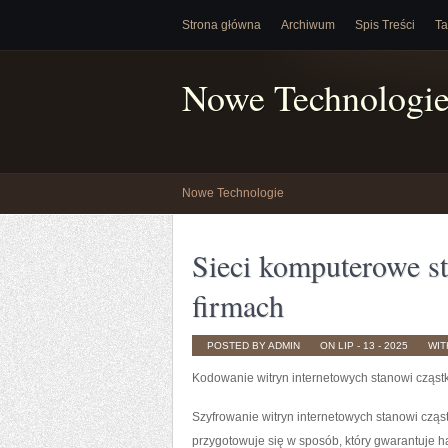
Strona główna
Archiwum
Spis Treści
Ta
Nowe Technologi
Nowe Technologie
Sieci komputerowe s
firmach
POSTED BY ADMIN
ON LIP - 13 - 2025
WI
Kodowanie witryn internetowych stanowi cząst
Szyfrowanie witryn internetowych stanowi cząs
przygotowuje się w sposób, który gwarantuje h