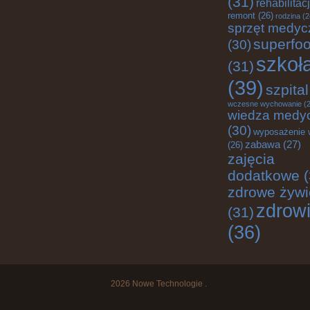
(31)
rehabilitac
remont
(26)
rodzina
(2
sprzęt medyc
superfo
(30)
szkoł
(31)
(39)
szpital
wczesne wychowanie
(2
wiedza medy
(30)
wyposażenie 
zabawa
(27)
(26)
zajęcia
dodatkowe
(
zdrowe żywi
zdrow
(31)
(36)
2026
Nowe Technologie
.