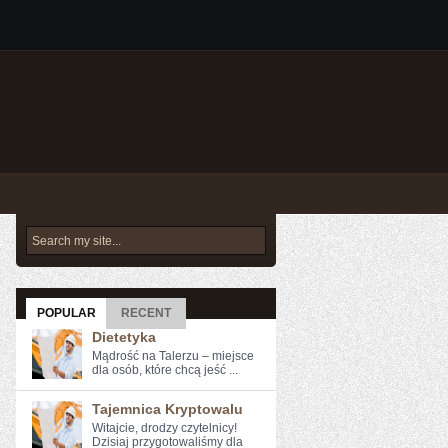
POPULAR
RECENT
Dietetyka
Mądrość na Talerzu – miejsce
dla osób, które chcą jeść ...
Tajemnica Kryptowalu
Witajcie, drodzy czytelnicy!
⁢Dzisiaj przygotowaliśmy ​dla