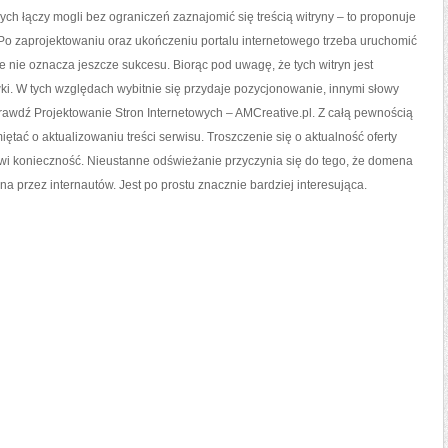
ch łączy mogli bez ograniczeń zaznajomić się treścią witryny – to proponuje
Po zaprojektowaniu oraz ukończeniu portalu internetowego trzeba uruchomić
nie oznacza jeszcze sukcesu. Biorąc pod uwagę, że tych witryn jest
wki. W tych względach wybitnie się przydaje pozycjonowanie, innymi słowy
rawdź Projektowanie Stron Internetowych – AMCreative.pl. Z całą pewnością
miętać o aktualizowaniu treści serwisu. Troszczenie się o aktualność oferty
wi konieczność. Nieustanne odświeżanie przyczynia się do tego, że domena
 przez internautów. Jest po prostu znacznie bardziej interesująca.