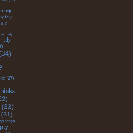
dzieci
(24)
rmacja
zny
(26)
gry
materiały
riały
0)
(34)
e
nie
(27)
pieka
32)
(33)
(31)
sychologia
pty