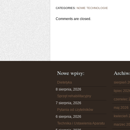
CATEGORIES:
NOWE TECHNOLOGIE
Comments are closed.
Nowe wpisy:
Archiw
Dietetyka
sierpień 
8 sierpnia, 2026
lipiec 202
Sprzęt rehabilitacyjny
czerwiec 
7 sierpnia, 2026
maj 2026
Pytania od czytelników
kwiecień 
6 sierpnia, 2026
Technika i Ustawienia Aparatu
marzec 2