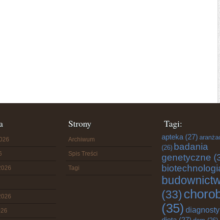
a
Strony
Tagi:
apteka
(27)
aranża
2026
Archiwum
badania
(26)
6
Spis Treści
genetyczne
(
biotechnologi
2026
Tagi
budownict
choro
(33)
2026
(35)
diagnost
026
dieta
(27)