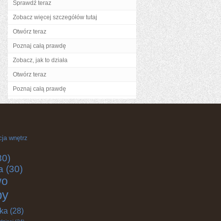
Sprawdź teraz
Zobacz więcej szczegółów tutaj
Otwórz teraz
Poznaj całą prawdę
Zobacz, jak to działa
Otwórz teraz
Poznaj całą prawdę
cja wnętrz
30)
a
(30)
wo
by
yka
(28)